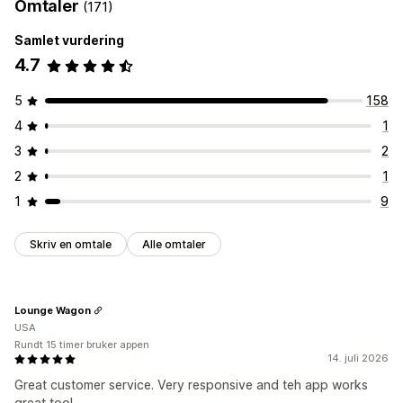
Omtaler
(171)
Samlet vurdering
4.7
5
158
4
1
3
2
2
1
1
9
Skriv en omtale
Alle omtaler
Lounge Wagon
USA
Rundt 15 timer bruker appen
14. juli 2026
Great customer service. Very responsive and teh app works
great too!