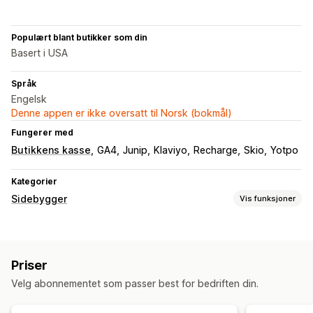
Populært blant butikker som din
Basert i USA
Språk
Engelsk
Denne appen er ikke oversatt til Norsk (bokmål)
Fungerer med
Butikkens kasse
GA4
Junip
Klaviyo
Recharge
Skio
Yotpo
Kategorier
Sidebygger
Vis funksjoner
Sidetyper
Målsider
Startsider
Produktsider
Kommer snart-sider
Priser
Blogger
Vanlige spørsmål
Kontaktsider
Om oss-sider
Velg abonnementet som passer best for bedriften din.
Bunntekst
Popup-vinduer
Pressesider
Side for lenke i bio
Side med omtaler
Prissider