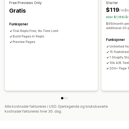
Free Previews Only
Starter
Temaseksjoner
Egendefinerte sider
$119
Gratis
/ mån
Administrere sider
eller $1,188/år
Maler
Sideutkast
Sideversjoner
Globale stiler
$99/month per 
Funksjoner
additional 20 
Egendefinerte skrifttyper
Egendefinert kode
Trial Replo Free, No Time Limit
AI-generering
Build Pages In Replo
SEO
Mobilresponsiv
Sen innlasting
Funksjoner
Preview Pages
Analyse
A/B-testing
Sporing
Aktivitetslogger
Unlimited fe
15 Published
1 Shopify St
10k A/B Tes
200+ Page 
Alle kostnader faktureres i USD. Gjentagende og bruksbaserte
kostnader faktureres hver 30. dag.