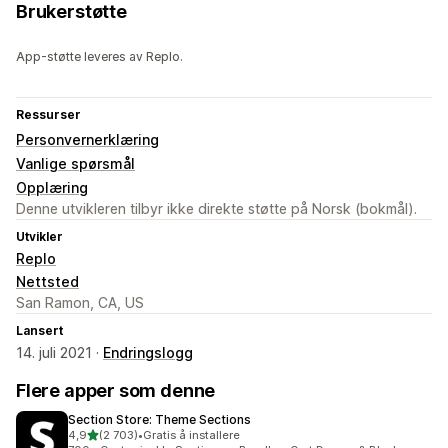
Brukerstøtte
App-støtte leveres av Replo.
Ressurser
Personvernerklæring
Vanlige spørsmål
Opplæring
Denne utvikleren tilbyr ikke direkte støtte på Norsk (bokmål).
Utvikler
Replo
Nettsted
San Ramon, CA, US
Lansert
14. juli 2021 ·
Endringslogg
Flere apper som denne
Section Store: Theme Sections
av 5 stjerner
4,9
(2 703)
•
Gratis å installere
Totalt 2703 omtaler