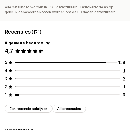
Alle betalingen worden in USD gefactureerd. Terugkerende en op
gebruik gebaseerde kosten worden om de 30 dagen gefactureerd.
Recensies
(171)
Algemene beoordeling
4,7
5
158
4
1
3
2
2
1
1
9
Een recensie schrijven
Alle recensies
Lounge Wagon