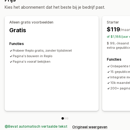
Binnenkort beschikbaar-pagina's
Blogs
Kies het abonnement dat het beste bij je bedrijf past.
Veelgestelde vragen
Contactpagina's
Over ons-pagina's
Voetteksten
Pop-ups
Perspagina´s
Link-in-bio-pagina
Alleen gratis voorbeelden
Starter
Recensiepagina
Prijzenpagina's
Themasecties
$119
Gratis
/maa
Pagina´s op maat
of $1,188/jaar
Pagina´s beheren
$ 99,-/maand 
Functies
extra gepublic
Templates
Conceptpagina's
Paginaversies
Probeer Replo gratis, zonder tijdslimiet
Globale stijlen
Pagina's bouwen in Replo
Aangepaste lettertypen
Aangepaste code
Functies
Pagina's vooraf bekijken
AI-generatie
SEO
Mobiel responsief
Lazy loading
Onbeperkte 
Analytics
A/B-testen
Tracking
Activiteitenlogboeken
15 gepublic
Integratie m
10k maandel
200+ pagin
Bevat automatisch vertaalde tekst
Origineel weergeven