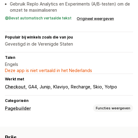
Gebruik Replo Analytics en Experiments (A/B-testen) om de
omzet te maximaliseren
Bevat automatisch vertaalde tekst
Origineel weergeven
Populair bij winkels zoals die van jou
Gevestigd in de Verenigde Staten
Talen
Engels
Deze app is niet vertaald in het Nederlands
Werkt met
Checkout
GA4
Junip
Klaviyo
Recharge
Skio
Yotpo
Categorieën
Pagebuilder
Functies weergeven
Soorten pagina's
Landingspagina's
Homepages
Productpagina's
Prijs