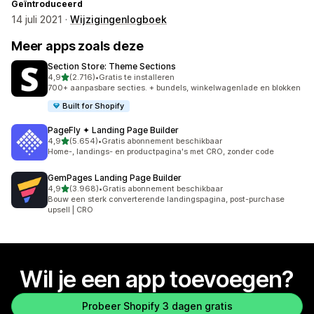
Geïntroduceerd
14 juli 2021 ·
Wijzigingenlogboek
Meer apps zoals deze
Section Store: Theme Sections
van 5 sterren
4,9
(2.716)
•
Gratis te installeren
2716 recensies in totaal
700+ aanpasbare secties. + bundels, winkelwagenlade en blokken
Built for Shopify
PageFly ✦ Landing Page Builder
van 5 sterren
4,9
(5.654)
•
Gratis abonnement beschikbaar
5654 recensies in totaal
Home-, landings- en productpagina's met CRO, zonder code
GemPages Landing Page Builder
van 5 sterren
4,9
(3.968)
•
Gratis abonnement beschikbaar
3968 recensies in totaal
Bouw een sterk converterende landingspagina, post-purchase
upsell | CRO
Wil je een app toevoegen?
Probeer Shopify 3 dagen gratis