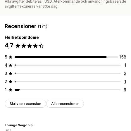
Alla avgifter debiteras i USD. Återkommande och användningsbaserade
avgifter faktureras var 30:e dag.
Recensioner
(171)
Helhetsomdöme
4,7
5
158
4
1
3
2
2
1
1
9
Skriv en recension
Alla recensioner
Lounge Wagon
USA