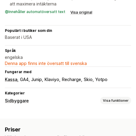
att maximera intäkterna
Innehåller automatöversatt text
Visa original
Populärt i butiker som din
Baserat i USA
Språk
engelska
Denna app finns inte översatt till svenska
Fungerar med
Kassa
GA4
Junip
Klaviyo
Recharge
Skio
Yotpo
Kategorier
Sidbyggare
Visa funktioner
Sidtyper
Landningssidor
Startsidor
Produktsidor
Priser
Kommer snart-sidor
Bloggar
Vanliga frågor (FAQ)