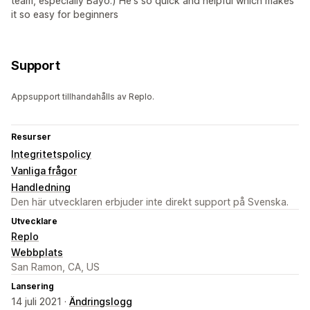
team, especially Bayo:) He's so quick and helpful which makes
it so easy for beginners
Support
Appsupport tillhandahålls av Replo.
Resurser
Integritetspolicy
Vanliga frågor
Handledning
Den här utvecklaren erbjuder inte direkt support på Svenska.
Utvecklare
Replo
Webbplats
San Ramon, CA, US
Lansering
14 juli 2021 ·
Ändringslogg