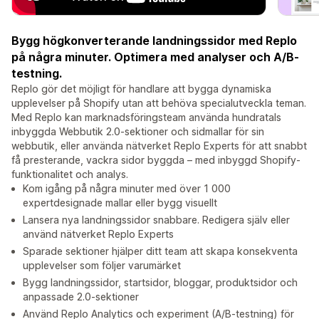
Bygg högkonverterande landningssidor med Replo
på några minuter. Optimera med analyser och A/B-
testning.
Replo gör det möjligt för handlare att bygga dynamiska
upplevelser på Shopify utan att behöva specialutveckla teman.
Med Replo kan marknadsföringsteam använda hundratals
inbyggda Webbutik 2.0-sektioner och sidmallar för sin
webbutik, eller använda nätverket Replo Experts för att snabbt
få presterande, vackra sidor byggda – med inbyggd Shopify-
funktionalitet och analys.
Kom igång på några minuter med över 1 000
expertdesignade mallar eller bygg visuellt
Lansera nya landningssidor snabbare. Redigera själv eller
använd nätverket Replo Experts
Sparade sektioner hjälper ditt team att skapa konsekventa
upplevelser som följer varumärket
Bygg landningssidor, startsidor, bloggar, produktsidor och
anpassade 2.0-sektioner
Använd Replo Analytics och experiment (A/B-testning) för