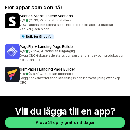
Fler appar som den här
Section Store: Theme Sections
av 5 stjärnor
4,9
(2 719)
•
Gratis att installera
2719 recensioner totalt
700+ anpassningsbara sektioner. + produktpaket, utdragbar
varukorg och block
Built for Shopify
PageFly ✦ Landing Page Builder
av 5 stjärnor
4,9
(5 654)
•
Gratisplan tillgänglig
5654 recensioner totalt
Bygg CRO-fokuserade startsidor samt landnings- och produktsidor
helt utan kod
GemPages Landing Page Builder
av 5 stjärnor
4,9
(3 971)
•
Gratisplan tillgänglig
3971 recensioner totalt
Bygg högkonverterande landningssidor, merförsäljning efter köp |
CRO
Vill du lägga till en app?
Prova Shopify gratis i 3 dagar