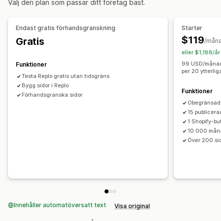
Välj den plan som passar ditt företag bäst.
Kontaktsidor
Om oss-sidor
Sidfötter
Popup-fönster
Pressidor
Länk i biografi-sida
Endast gratis förhandsgranskning
Starter
En sida med alla recensioner
$119
Gratis
/mån
Sidor med prissättningsplaner
Temaavsnitt
eller $1,188/å
Anpassade sidor
99 USD/månad 
Funktioner
per 20 ytterlig
Sidhantering
Testa Replo gratis utan tidsgräns
Mallar
Bygg sidor i Replo
Utkast till sidor
Sidversioner
Globala stilar
Funktioner
Förhandsgranska sidor
Anpassade typsnitt
Anpassad kod
AI-generering
SEO
Obegränsade
Mobilanpassning
Lazy loading (laddas vid behov)
15 publicera
1 Shopify-bu
Analysverktyg
A/B-testning
Spårning
Aktivitetsloggar
10 000 måna
Över 200 si
Innehåller automatöversatt text
Visa original