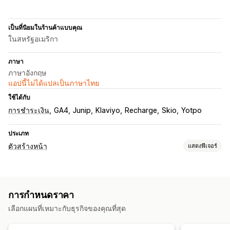
เป็นที่นิยมในร้านค้าแบบคุณ
ในสหรัฐอเมริกา
ภาษา
ภาษาอังกฤษ
แอปนี้ไม่ได้แปลเป็นภาษาไทย
ใช้ได้กับ
การชำระเงิน
GA4
Junip
Klaviyo
Recharge
Skio
Yotpo
ประเภท
ตัวสร้างหน้า
แสดงฟีเจอร์
ประเภทหน้า
แลนดิ้งเพจ
หน้าหลัก
หน้าสินค้า
หน้าเร็วๆ นี้
บล็อก
การกำหนดราคา
คำถามที่พบบ่อย
หน้าติดต่อ
หน้าเกี่ยวกับเรา
ส่วนท้าย
ป๊อปอัพ
เลือกแผนที่เหมาะกับธุรกิจของคุณที่สุด
หน้าข่าวประชาสัมพันธ์
หน้าลิงก์ในประวัติ
หน้ารีวิว
หน้าราคา
ส่วนของธีม
หน้าที่กำหนดเอง