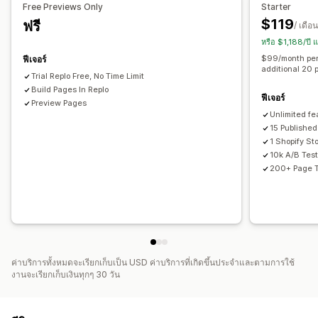
Free Previews Only
Starter
การจัดการหน้าเว็บ
$119
ฟรี
/ เดือน
เทมเพลต
หน้าฉบับร่าง
เวอร์ชันของหน้า
สไตล์ทั่วโลก
หรือ $1,188/ปี
แบบอักษรที่กำหนดเอง
รหัสที่กำหนดเอง
การสร้างด้วย AI
SEO
$99/month per 
ฟีเจอร์
additional 20 
การเปลี่ยนรูปแบบตามการแสดงผลบนมือถือ
การโหลดแบบ Lazy
Trial Replo Free, No Time Limit
การวิเคราะห์
Build Pages In Replo
การทดสอบ A/B
การติดตาม
บันทึกกิจกรรม
ฟีเจอร์
Preview Pages
Unlimited fe
15 Published
1 Shopify St
10k A/B Tes
200+ Page 
ค่าบริการทั้งหมดจะเรียกเก็บเป็น USD ค่าบริการที่เกิดขึ้นประจำและตามการใช้
งานจะเรียกเก็บเงินทุกๆ 30 วัน