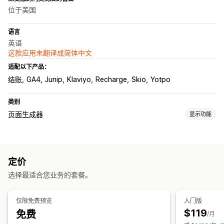
位于美国
语言
英语
这款应用未翻译成简体中文
适配以下产品：
结账
GA4
Junip
Klaviyo
Recharge
Skio
Yotpo
类别
页面生成器
显示功能
页面类型
登陆页面
主页
产品页面
“即将推出”页面
博客
常见问题解答
定价
联系页面
“关于我们”页面
页脚
弹出窗口
新闻页面
选择最适合您业务的套餐。
个人简介链接页面
评论页面
定价页面
模板分区
自定义页面
管理页面
仅限免费预览
入门版
模板
草稿页面
页面版本
全球样式
自定义字体
自定义代码
$119
免费
/月
AI 生成
SEO
自动适应移动设备
延迟加载
分析
A/B 测试
跟踪