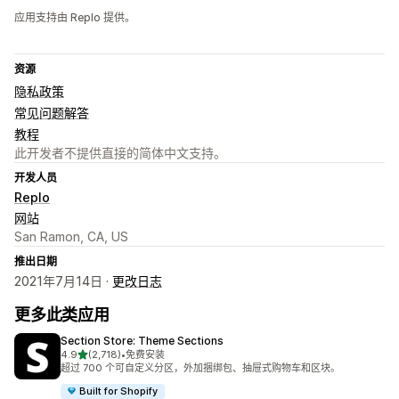
应用支持由 Replo 提供。
资源
隐私政策
常见问题解答
教程
此开发者不提供直接的简体中文支持。
开发人员
Replo
网站
San Ramon, CA, US
推出日期
2021年7月14日 ·
更改日志
更多此类应用
Section Store: Theme Sections
星（满分 5 星）
4.9
(2,718)
•
免费安装
总共 2718 条评论
超过 700 个可自定义分区，外加捆绑包、抽屉式购物车和区块。
Built for Shopify