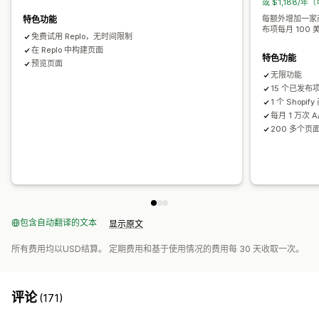
或 $1,188/年
活动日志
每额外增加一家商
特色功能
布项每月 100 
免费试用 Replo，无时间限制
在 Replo 中构建页面
特色功能
预览页面
无限功能
15 个已发布
1 个 Shopi
每月 1 万次 
200 多个页
包含自动翻译的文本
显示原文
所有费用均以USD结算。 定期费用和基于使用情况的费用每 30 天收取一次。
评论
(171)