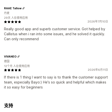
RAAE Tallow
丹麦
29天 人在使用应用
2026年7月10日
Really good app and superb customer service. Got helped by
Callistus when i ran into some issues, and he solved it quickly.
Can only recommend
VIVANEO
德国
12个月 人在使用应用
2026年6月11日
If there is 1 thing I want to say is to thank the customer support
team, especially Bayo:) He's so quick and helpful which makes
it so easy for beginners
支持