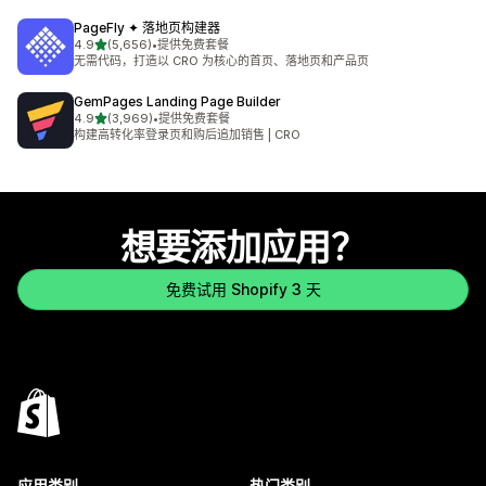
PageFly ✦ 落地页构建器
星（满分 5 星）
4.9
(5,656)
•
提供免费套餐
总共 5656 条评论
无需代码，打造以 CRO 为核心的首页、落地页和产品页
GemPages Landing Page Builder
星（满分 5 星）
4.9
(3,969)
•
提供免费套餐
总共 3969 条评论
构建高转化率登录页和购后追加销售 | CRO
想要添加应用？
免费试用 Shopify 3 天
应用类别
热门类别