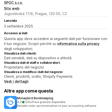
SPOC s.r.o.
Sito web
Jugoslávská 17/6, Prague, 120 00, CZ
Lanciata
3 settembre 2025
Accesso ai dati
Questa app deve accedere ai seguenti dati per funzionare con
il tuo negozio. Scopri perché su
informativa sulla privacy
degli sviluppatori.
Visualizza dati clienti:
Dati sensibili, dati su dispositivo e attività
Visualizza dati di staff e collaboratori:
Proprietario del negozio
Visualizza e modifica i dati del negozio:
Clienti, prodotti, ordini, Shopify Payments
Vedi i dettagli
Altre app come questa
Moneybird Bookkeeping
stelle su 5
4,0
(29)
•
Prova gratuita disponibile
29 recensioni totali
Reliable order synchronization to your accounting software.