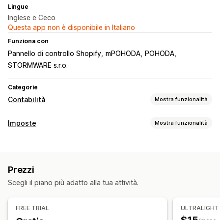
Lingue
Inglese e Ceco
Questa app non è disponibile in Italiano
Funziona con
Pannello di controllo Shopify
mPOHODA
POHODA
STORMWARE s.r.o.
Categorie
Contabilità
Mostra funzionalità
Report finanziari
Imposte
Mostra funzionalità
Reddito e saldo
Imposta sulle vendite
Monitoraggio della responsabilità
Operazioni finanziarie
Fatture con IVA
Fatturazione
Crediti verso clienti
Prezzi
Calcolo delle imposte
Scegli il piano più adatto alla tua attività.
Sincronizzazione dei dati automatizzata
Aliquote fiscali
Accrediti
Clienti
Riconciliazione bancaria
Registrazione
FREE TRIAL
ULTRALIGHT