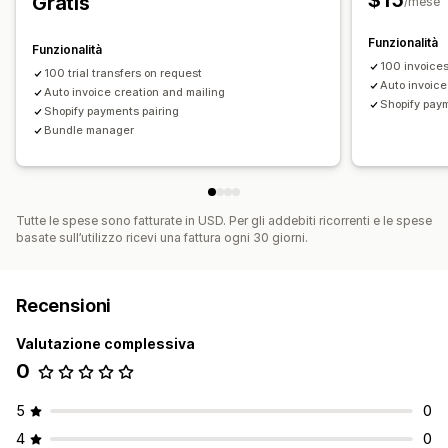
$15
Gratis
UE (IVA)
/mese
Reportistica e dichiarazioni
Funzionalità
Funzionalità
Esportazione di dati
100 invoices
100 trial transfers on request
Auto invoice
Auto invoice creation and mailing
Shopify paym
Shopify payments pairing
Bundle manager
Tutte le spese sono fatturate in USD. Per gli addebiti ricorrenti e le spese
basate sull’utilizzo ricevi una fattura ogni 30 giorni.
Recensioni
Valutazione complessiva
0
5
0
4
0