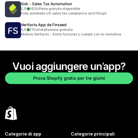
Sidr ‑ Sales Tax Automation
stelle su 5
5,0
(63)
•
Piano gratuito disponibile
63 recensioni totali
Fully automate US sales tax compliance and filings!
Verifactu App de Finseed
stelle su 5
5,0
(11)
•
Installazione gratuita
11 recensioni totali
Módulo Verifactu - Emite facturas y cumple con la normativa
Vuoi aggiungere un’app?
Prova Shopify gratis per tre giorni
Categorie di app
Categorie principali