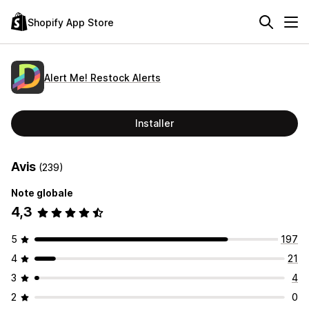
Shopify App Store
Alert Me! Restock Alerts
Installer
Avis
(239)
Note globale
4,3
5
197
4
21
3
4
2
0