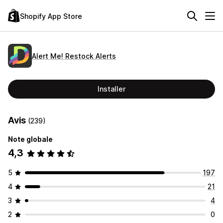
Shopify App Store
Alert Me! Restock Alerts
Installer
Avis
(239)
Note globale
4,3
5
197
4
21
3
4
2
0