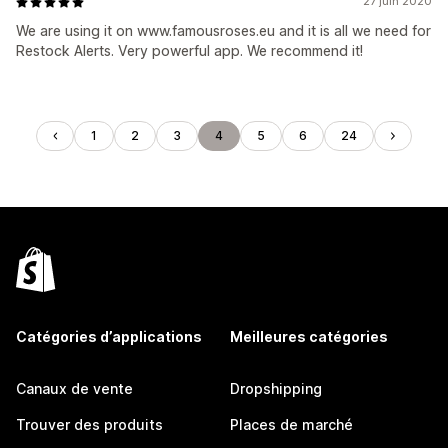
27 juin 2020
We are using it on www.famousroses.eu and it is all we need for
Restock Alerts. Very powerful app. We recommend it!
1
2
3
4
5
6
24
Catégories d’applications
Meilleures catégories
Canaux de vente
Dropshipping
Trouver des produits
Places de marché