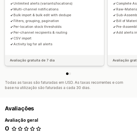
Unlimited alerts (variants/locations)
Complete Ass
Multi-channel notifications
Raw-Material
Bulk import & bulk edit with dedupe
Sub-Assembl
Filters, grouping, pagination
Bill of Mater
Per-location stock thresholds
Pre-Assembl
Per-channel recipients & routing
Add alerts in
CSV import
Activity log for all alerts
Avaliação gratuita de 7 dia
Avaliação grat
Todas as taxas são faturadas em USD. As taxas recorrentes e com
base na utilização são faturadas a cada 30 dias.
Avaliações
Avaliação geral
0