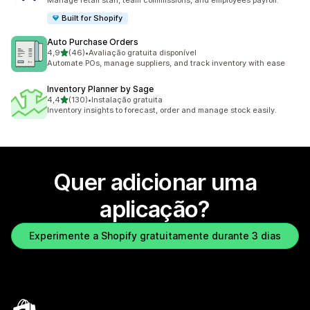
Manage retail staff, team commissions, and employees payroll.
Built for Shopify
Auto Purchase Orders
de 5 estrelas
4,9
(46)
•
Avaliação gratuita disponível
46 total de avaliações
Automate POs, manage suppliers, and track inventory with ease
Inventory Planner by Sage
de 5 estrelas
4,4
(130)
•
Instalação gratuita
130 total de avaliações
Inventory insights to forecast, order and manage stock easily.
Quer adicionar uma
aplicação?
Experimente a Shopify gratuitamente durante 3 dias