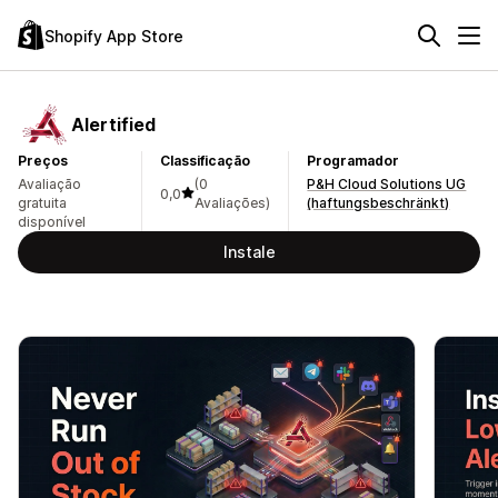
Shopify App Store
Alertified
Preços
Classificação
Programador
Avaliação
(0
P&H Cloud Solutions UG
0,0
gratuita
Avaliações)
(haftungsbeschränkt)
disponível
Instale