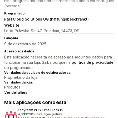
Este programador não oferece assistência direta em Português
(portugal).
Programador
P&H Cloud Solutions UG (haftungsbeschränkt)
Website
Lotte-Pulewka-Str. 47, Potsdam, 14473, DE
Lançada
9 de dezembro de 2025
Acesso aos dados
Esta aplicação necessita de acesso aos seguintes dados para
funcionar na sua loja. Saiba porquê na
política de privacidade
do programador.
Ver dados da equipa e de colaboradores:
Proprietário da loja
Ver dados da loja:
Produtos
Ver detalhes
Mais aplicações como esta
Easyteam POS Time Clock In
de 5 estrelas
4,9
(298)
•
Instalação gratuita
298 total de avaliações