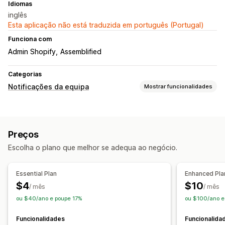
Idiomas
inglês
Esta aplicação não está traduzida em português (Portugal)
Funciona com
Admin Shopify
Assemblified
Categorias
Notificações da equipa
Mostrar funcionalidades
Tipos de notificação
Alertas de stock
Preços
Personalização
Escolha o plano que melhor se adequa ao negócio.
Regras de notificação
Vários canais
Essential Plan
Enhanced Pla
$4
$10
/ mês
/ mês
ou $40/ano e poupe 17%
ou $100/ano e
Funcionalidades
Funcionalida