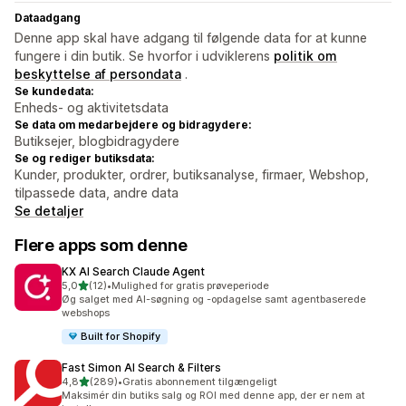
Dataadgang
Denne app skal have adgang til følgende data for at kunne
fungere i din butik. Se hvorfor i udviklerens
politik om
beskyttelse af persondata
.
Se kundedata:
Enheds- og aktivitetsdata
Se data om medarbejdere og bidragydere:
Butiksejer, blogbidragydere
Se og rediger butiksdata:
Kunder, produkter, ordrer, butiksanalyse, firmaer, Webshop,
tilpassede data, andre data
Se detaljer
Flere apps som denne
KX AI Search Claude Agent
ud af 5 stjerner
5,0
(12)
•
Mulighed for gratis prøveperiode
12 anmeldelser i alt
Øg salget med AI-søgning og -opdagelse samt agentbaserede
webshops
Built for Shopify
Fast Simon AI Search & Filters
ud af 5 stjerner
4,8
(289)
•
Gratis abonnement tilgængeligt
289 anmeldelser i alt
Maksimér din butiks salg og ROI med denne app, der er nem at