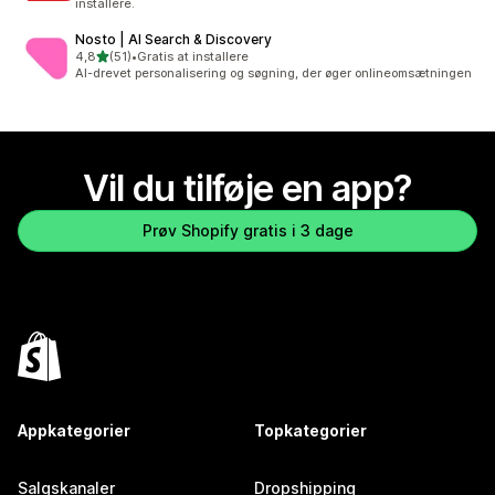
installere.
Nosto | AI Search & Discovery
ud af 5 stjerner
4,8
(51)
•
Gratis at installere
51 anmeldelser i alt
AI-drevet personalisering og søgning, der øger onlineomsætningen
Vil du tilføje en app?
Prøv Shopify gratis i 3 dage
Appkategorier
Topkategorier
Salgskanaler
Dropshipping