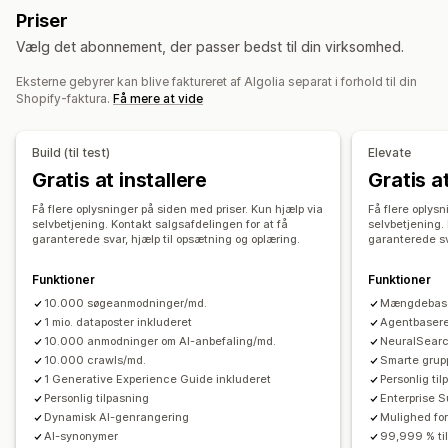
Søgeforslag
Produktanbefalinger
Produktboosts
Priser
Tilpasset CSS
Tilpasset HTML
Træk og slip-editor
Multi-filter
Personlig søgning
Tilpasset rangering
Vælg det abonnement, der passer bedst til din virksomhed.
Tilpassede regler
Søgelinje
Ekskluder resultater
Eksterne gebyrer kan blive faktureret af Algolia separat i forhold til din
Tilbud og anbefalinger
Visningstilpasning
Shopify-faktura.
Få mere at vide
Produkttilføjelser
Produktanbefalinger
Ofte købt sammen
Dynamisk på mobil
Tilpasset CSS
Tilpasset stil
Anbefalinger med kunstig intelligens
Filtervisning
Tilpassede filtre
Side med søgeresultater
Build (til test)
Elevate
Sortering
Analyser
Gratis at installere
Gratis at
A/B-test
Klikrater
Konverteringsrater
Analyser
Få flere oplysninger på siden med priser. Kun hjælp via
Få flere oplysn
selvbetjening. Kontakt salgsafdelingen for at få
selvbetjening.
Forslag til optimering
Indblik med kunstig intelligens
Konverteringssporing
garanterede svar, hjælp til opsætning og oplæring.
garanterede sv
Tilpassede kontrolpaneler
Brug af filtre
Analyser i realtid
Funktioner
Funktioner
Adfærdsindblik
Søgeforespørgsler
10.000 søgeanmodninger/md.
Mængdebase
1 mio. dataposter inkluderet
Agentbasere
10.000 anmodninger om AI-anbefaling/md.
NeuralSear
10.000 crawls/md.
Smarte grup
1 Generative Experience Guide inkluderet
Personlig til
Personlig tilpasning
Enterprise 
Dynamisk AI-genrangering
Mulighed for
AI-synonymer
99,999 % ti