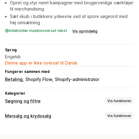
Opret og styr nemt kampagner med brugervenlige værktøjer
til merchandising
Sæt skub i butikkens ydeevne ved at spore søgeord med
høj omsætning
Indeholder maskinoversat tekst
Vis oprindelig
Sprog
Engelsk
Denne app er ikke oversat til Dansk
Fungerer sammen med
Betaling
Shopify Flow
Shopify-administrator
Kategorier
Søgning og filtre
Vis funktioner
Søgefunktioner
Mersalg og krydssalg
Vis funktioner
Autofuldførelse
Strakssøgning
Flere sprog
AI-søgning
Tilpasning
Tolerance over for skrivefejl
Synonymgrupper
Stopord
Mersalg i indkøbskurv
Mersalg på produktside