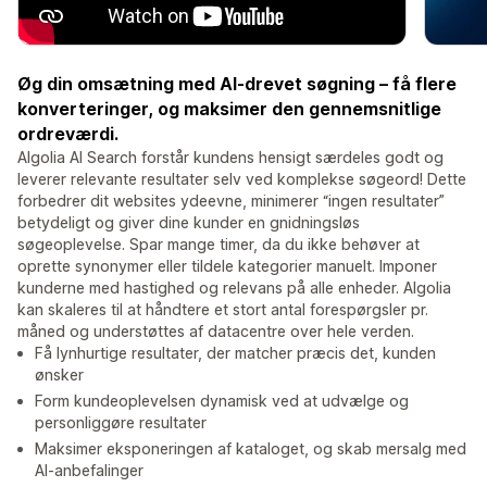
Øg din omsætning med AI-drevet søgning – få flere
konverteringer, og maksimer den gennemsnitlige
ordreværdi.
Algolia AI Search forstår kundens hensigt særdeles godt og
leverer relevante resultater selv ved komplekse søgeord! Dette
forbedrer dit websites ydeevne, minimerer “ingen resultater”
betydeligt og giver dine kunder en gnidningsløs
søgeoplevelse. Spar mange timer, da du ikke behøver at
oprette synonymer eller tildele kategorier manuelt. Imponer
kunderne med hastighed og relevans på alle enheder. Algolia
kan skaleres til at håndtere et stort antal forespørgsler pr.
måned og understøttes af datacentre over hele verden.
Få lynhurtige resultater, der matcher præcis det, kunden
ønsker
Form kundeoplevelsen dynamisk ved at udvælge og
personliggøre resultater
Maksimer eksponeringen af kataloget, og skab mersalg med
AI-anbefalinger