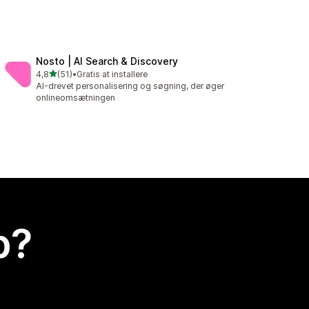
Nosto | AI Search & Discovery
ud af 5 stjerner
4,8
(51)
•
Gratis at installere
51 anmeldelser i alt
AI-drevet personalisering og søgning, der øger
onlineomsætningen
p?