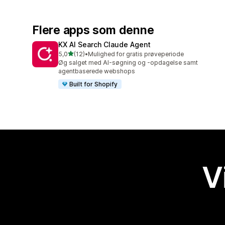
Flere apps som denne
KX AI Search Claude Agent
ud af 5 stjerner
5,0
(12)
•
Mulighed for gratis prøveperiode
12 anmeldelser i alt
Øg salget med AI-søgning og -opdagelse samt
agentbaserede webshops
Built for Shopify
V