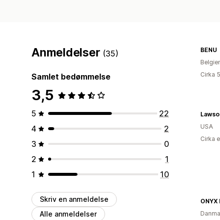
Anmeldelser
BENU
(35)
Belgie
Cirka 
Samlet bedømmelse
3,5
5
22
Lawso
USA
4
2
Cirka 
3
0
2
1
1
10
Skriv en anmeldelse
ONYX 
Alle anmeldelser
Danma