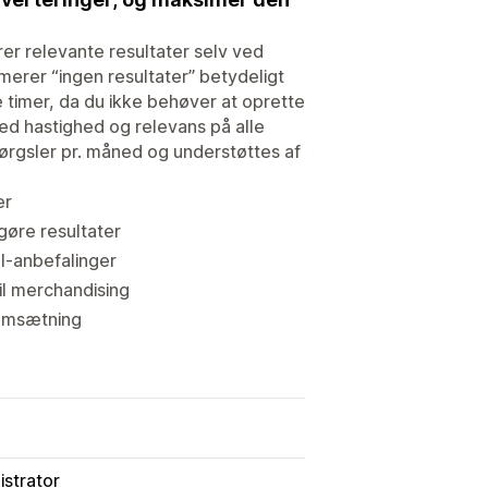
er relevante resultater selv ved
erer “ingen resultater” betydeligt
 timer, da du ikke behøver at oprette
ed hastighed og relevans på alle
spørgsler pr. måned og understøttes af
er
øre resultater
I-anbefalinger
l merchandising
 omsætning
istrator