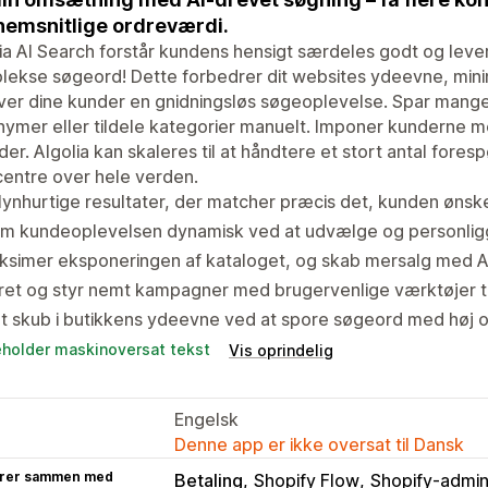
emsnitlige ordreværdi.
ia AI Search forstår kundens hensigt særdeles godt og lever
ekse søgeord! Dette forbedrer dit websites ydeevne, minim
ver dine kunder en gnidningsløs søgeoplevelse. Spar mange
ymer eller tildele kategorier manuelt. Imponer kunderne m
er. Algolia kan skaleres til at håndtere et stort antal fore
entre over hele verden.
lynhurtige resultater, der matcher præcis det, kunden ønsk
rm kundeoplevelsen dynamisk ved at udvælge og personligg
ksimer eksponeringen af kataloget, og skab mersalg med A
et og styr nemt kampagner med brugervenlige værktøjer ti
t skub i butikkens ydeevne ved at spore søgeord med høj
eholder maskinoversat tekst
Vis oprindelig
Engelsk
Denne app er ikke oversat til Dansk
rer sammen med
Betaling
Shopify Flow
Shopify-admin