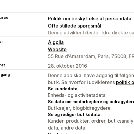
urcer
Politik om beskyttelse af persondata
Ofte stillede spørgsmål
Denne udvikler tilbyder ikke direkte s
er
Algolia
Website
55 Rue d'Amsterdam, Paris, 75008, F
ret
28. oktober 2016
dgang
Denne app skal have adgang til følgend
butik. Se hvorfor i udviklerens
politik
Se kundedata:
Enheds- og aktivitetsdata
Se data om medarbejdere og bidragyder
Butiksejer, blogbidragydere
Se og rediger butiksdata:
Kunder, produkter, ordrer, butiksanal
data, andre data