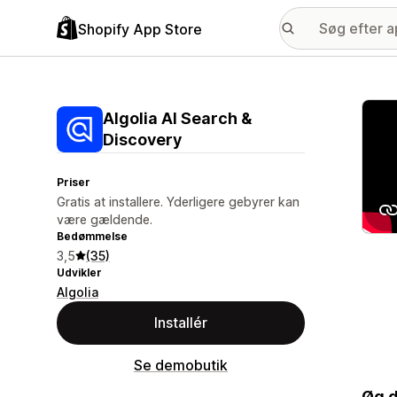
Shopify App Store
Galle
Algolia AI Search &
Discovery
Priser
Gratis at installere. Yderligere gebyrer kan
være gældende.
Bedømmelse
3,5
(35)
Udvikler
Algolia
Installér
Se demobutik
Øg d