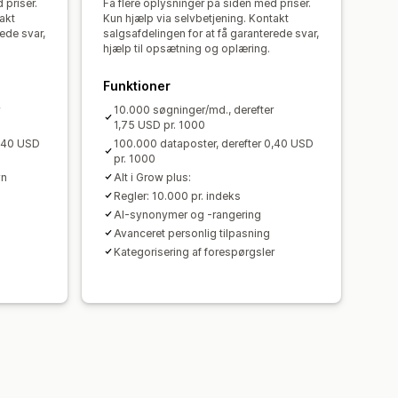
 priser.
Få flere oplysninger på siden med priser.
akt
Kun hjælp via selvbetjening. Kontakt
rede svar,
salgsafdelingen for at få garanterede svar,
hjælp til opsætning og oplæring.
Funktioner
10.000 søgninger/md., derefter
1,75 USD pr. 1000
0,40 USD
100.000 dataposter, derefter 0,40 USD
pr. 1000
yn
Alt i Grow plus:
Regler: 10.000 pr. indeks
AI-synonymer og -rangering
Avanceret personlig tilpasning
Kategorisering af forespørgsler