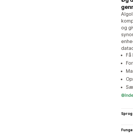
genn
Algol
kompl
og gi
synon
enhed
datac
Få 
Fo
Ma
Opr
Sæ
Ind
Sprog
Funge