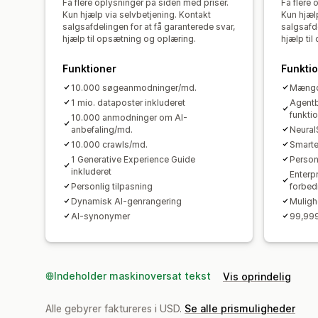
Få flere oplysninger på siden med priser.
Få flere 
Kun hjælp via selvbetjening. Kontakt
Kun hjæl
salgsafdelingen for at få garanterede svar,
salgsafde
hjælp til opsætning og oplæring.
hjælp ti
Funktioner
Funkti
10.000 søgeanmodninger/md.
Mængd
1 mio. dataposter inkluderet
Agentb
funkti
10.000 anmodninger om AI-
anbefaling/md.
Neural
10.000 crawls/md.
Smarte
1 Generative Experience Guide
Personl
inkluderet
Enterp
Personlig tilpasning
forbed
Dynamisk AI-genrangering
Muligh
AI-synonymer
99,999
Indeholder maskinoversat tekst
Vis oprindelig
Alle gebyrer faktureres i USD.
Se alle prismuligheder