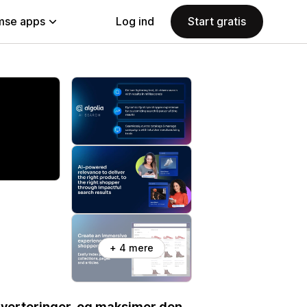
se apps
Log ind
Start gratis
+ 4 mere
nverteringer, og maksimer den