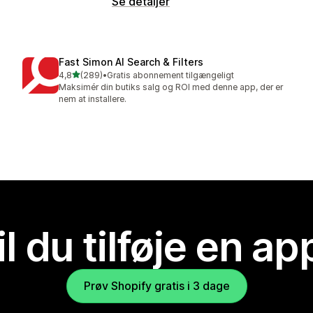
Se detaljer
Fast Simon AI Search & Filters
ud af 5 stjerner
4,8
(289)
•
Gratis abonnement tilgængeligt
289 anmeldelser i alt
Maksimér din butiks salg og ROI med denne app, der er
nem at installere.
il du tilføje en ap
Prøv Shopify gratis i 3 dage