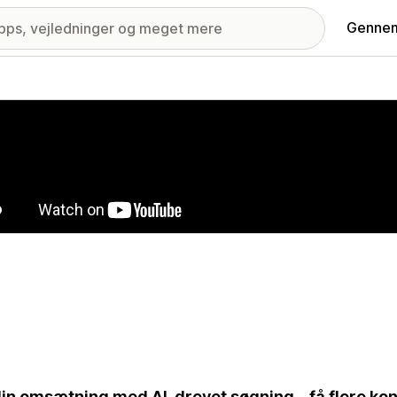
Gennem
ri med udvalgte billeder
in omsætning med AI-drevet søgning – få flere ko