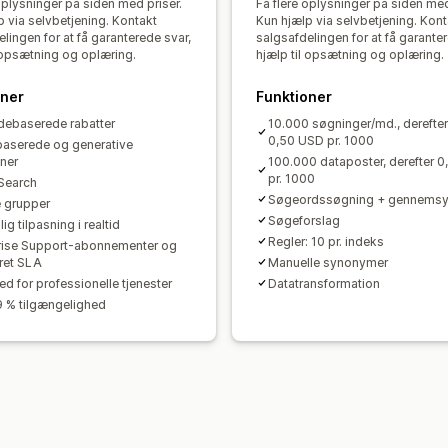
oplysninger på siden med priser.
Få flere oplysninger på siden med
p via selvbetjening. Kontakt
Kun hjælp via selvbetjening. Kont
lingen for at få garanterede svar,
salgsafdelingen for at få garante
l opsætning og oplæring.
hjælp til opsætning og oplæring.
oner
Funktioner
ebaserede rabatter
10.000 søgninger/md., derefter
0,50 USD pr. 1000
aserede og generative
oner
100.000 dataposter, derefter 
pr. 1000
Search
Søgeordssøgning + gennems
 grupper
Søgeforslag
ig tilpasning i realtid
Regler: 10 pr. indeks
rise Support-abonnementer og
ret SLA
Manuelle synonymer
ed for professionelle tjenester
Datatransformation
 % tilgængelighed