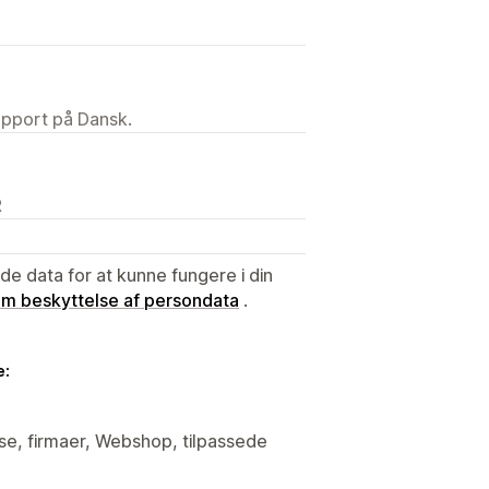
upport på Dansk.
R
e data for at kunne fungere i din
 om beskyttelse af persondata
.
e:
yse, firmaer, Webshop, tilpassede