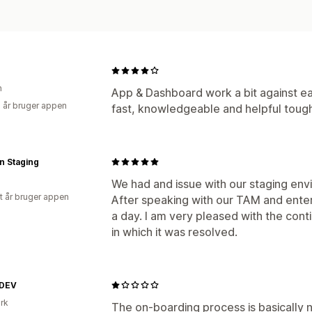
n
App & Dashboard work a bit against e
5 år bruger appen
fast, knowledgeable and helpful toug
n Staging
We had and issue with our staging env
et år bruger appen
After speaking with our TAM and enteri
a day. I am very pleased with the con
in which it was resolved.
DEV
rk
The on-boarding process is basically no