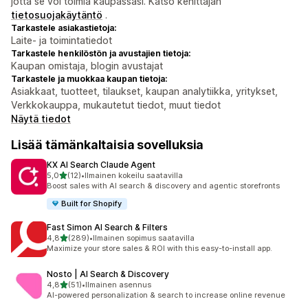
jotta se voi toimia kaupassasi. Katso kehittäjän
tietosuojakäytäntö
.
Tarkastele asiakastietoja:
Laite- ja toimintatiedot
Tarkastele henkilöstön ja avustajien tietoja:
Kaupan omistaja, blogin avustajat
Tarkastele ja muokkaa kaupan tietoja:
Asiakkaat, tuotteet, tilaukset, kaupan analytiikka, yritykset,
Verkkokauppa, mukautetut tiedot, muut tiedot
Näytä tiedot
Lisää tämänkaltaisia sovelluksia
KX AI Search Claude Agent
/ 5 tähteä
5,0
(12)
•
Ilmainen kokeilu saatavilla
12 arvostelua yhteensä
Boost sales with AI search & discovery and agentic storefronts
Built for Shopify
Fast Simon AI Search & Filters
/ 5 tähteä
4,8
(289)
•
Ilmainen sopimus saatavilla
289 arvostelua yhteensä
Maximize your store sales & ROI with this easy-to-install app.
Nosto | AI Search & Discovery
/ 5 tähteä
4,8
(51)
•
Ilmainen asennus
51 arvostelua yhteensä
AI-powered personalization & search to increase online revenue