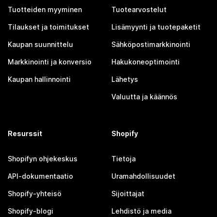
Tuotteiden myyminen
Tuotearvostelut
Tilaukset ja toimitukset
Lisämyynti ja tuotepaketit
Kaupan suunnittelu
Sähköpostimarkkinointi
Markkinointi ja konversio
Hakukoneoptimointi
Kaupan hallinnointi
Lähetys
Valuutta ja käännös
Resurssit
Shopify
Shopifyn ohjekeskus
Tietoja
API-dokumentaatio
Uramahdollisuudet
Shopify-yhteisö
Sijoittajat
Shopify-blogi
Lehdistö ja media