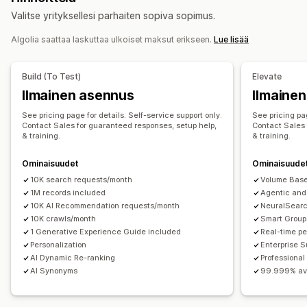
Tuotesuositukset
Tuotetehosteet
Useita suodattimia
Valitse yrityksellesi parhaiten sopiva sopimus.
Vedä ja pudota -editori
Mukautetut säännöt
Yksilöity haku
Mukautettu järjestys
Hakupalkki
Tulosten poissulkeminen
Algolia saattaa laskuttaa ulkoiset maksut erikseen.
Lue lisää
Tarjoukset ja suositukset
Tuotteen lisäosat (add-ons)
Tuotesuositukset
Näkymän mukauttaminen
Build (To Test)
Elevate
Usein yhdessä ostetut tuotteet
Tekoälysuositukset
Mobiiliresponsiivisuus
Mukautettu CSS-koodi
Ilmainen asennus
Ilmaine
Mukautettu tyyli
Suodattimen näkymä
Analytiikka
See pricing page for details. Self-service support only.
See pricing pag
Mukautetut suodattimet
Hakutulossivu
Lajittelu
A/B-testaus
Klikkausasteet
Konversioasteet
Contact Sales for guaranteed responses, setup help,
Contact Sales 
& training.
& training.
Optimointiehdotukset
Analytiikka
Tekoälytiedot
Konversioseuranta
Ominaisuudet
Ominaisuude
Mukautetut dashboardit
Suodattimen käyttö
10K search requests/month
Volume Base
1M records included
Agentic and
Reaaliaikainen analytiikka
Käyttäytymistiedot
Hakukyselyt
10K AI Recommendation requests/month
NeuralSear
10K crawls/month
Smart Group
1 Generative Experience Guide included
Real-time pe
Personalization
Enterprise 
AI Dynamic Re-ranking
Professional
AI Synonyms
99.999% ava