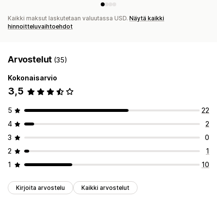
Kaikki maksut laskutetaan valuutassa USD.
Näytä kaikki
hinnoitteluvaihtoehdot
Arvostelut
(35)
Kokonaisarvio
3,5
5
22
4
2
3
0
2
1
1
10
Kirjoita arvostelu
Kaikki arvostelut