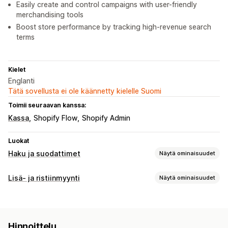
Easily create and control campaigns with user-friendly
merchandising tools
Boost store performance by tracking high-revenue search
terms
Kielet
Englanti
Tätä sovellusta ei ole käännetty kielelle Suomi
Toimii seuraavan kanssa:
Kassa
Shopify Flow
Shopify Admin
Luokat
Haku ja suodattimet
Näytä ominaisuudet
Hakuominaisuudet
Lisä- ja ristiinmyynti
Näytä ominaisuudet
Automaattinen täydennys
Pikahaku
Monikielisyys
Mukautukset
Tekoälyhaku
Lyöntivirheiden salliminen
Ostoskorilisämyynti
Tuotesivulisämyynti
Synonyymien ryhmät
Hukkasanat
Hakuehdotukset
Hinnoittelu
Mukautettu CSS-koodi
Mukautettu HTML-koodi