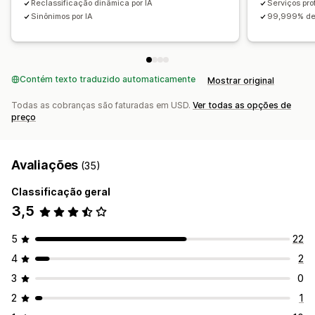
Reclassificação dinâmica por IA
Serviços pro
Sinônimos por IA
99,999% de 
Contém texto traduzido automaticamente
Mostrar original
Todas as cobranças são faturadas em USD.
Ver todas as opções de
preço
Avaliações
(35)
Classificação geral
3,5
5
22
4
2
3
0
2
1