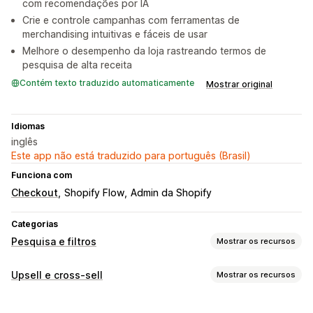
com recomendações por IA
Crie e controle campanhas com ferramentas de
merchandising intuitivas e fáceis de usar
Melhore o desempenho da loja rastreando termos de
pesquisa de alta receita
Contém texto traduzido automaticamente
Mostrar original
Idiomas
inglês
Este app não está traduzido para português (Brasil)
Funciona com
Checkout
Shopify Flow
Admin da Shopify
Categorias
Pesquisa e filtros
Mostrar os recursos
Recursos de pesquisa
Upsell e cross-sell
Mostrar os recursos
Preenchimento automático
Pesquisa instantânea
Personalização
Em vários idiomas
Pesquisa por IA