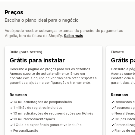
Upsell de carrinho
Upsell na página do produto
Tolerância a erros de digitação
Grupos de sinônimos
Preços
CSS personalizado
HTML personalizado
Palavras de parada
Sugestões de pesquisa
Escolha o plano ideal para o negócio.
Editor de arrastar e soltar
Regras personalizadas
Recomendações de produtos
Impulsionamento de produto
Vários filtros
Você pode receber cobranças externas do parceiro de pagamentos
Ofertas e recomendações
Algolia, fora da fatura da Shopify.
Saiba mais
Pesquisa personalizada
Classificação personalizada
Complementos de produto
Recomendações de produtos
Barra de pesquisa
Excluir resultados
Produtos frequentemente comprados juntos
Build (para testes)
Elevate
Recomendações de IA
Personalização de exibição
Grátis para instalar
Grátis p
Responsividade para dispositivos móveis
Análises
Consulte a página de preços para ver os detalhes.
Consulte a pág
CSS personalizado
Estilização personalizada
Apenas suporte de autoatendimento. Entre em
Apenas suport
Testes A/B
Taxas de cliques
Taxas de conversão
contato com a equipe de vendas para obter respostas
contato com a 
Exibição de filtro
Filtros personalizados
Sugestões de otimização
garantidas, ajuda na configuração e treinamento.
garantidas, aj
Página de resultados de busca
Classificação
Recursos
Recursos
Análises
10 mil solicitações de pesquisa/mês
Descontos c
Insights de IA
Acompanhamento de conversões
1 milhão de registros incluídos
Recursos ag
10 mil solicitações de recomendações por IA/mês
NeuralSear
Painéis de controle personalizados
Uso de filtros
10 mil rastreamentos/mês
Grupos intel
Análise em tempo real
Insights de comportamento
1 Guia de experiência generativa incluído
Personaliza
Consultas de busca
Personalização
Planos de su