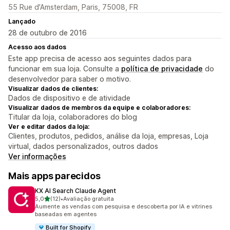
55 Rue d'Amsterdam, Paris, 75008, FR
Lançado
28 de outubro de 2016
Acesso aos dados
Este app precisa de acesso aos seguintes dados para
funcionar em sua loja. Consulte a
política de privacidade
do
desenvolvedor para saber o motivo.
Visualizar dados de clientes:
Dados de dispositivo e de atividade
Visualizar dados de membros da equipe e colaboradores:
Titular da loja, colaboradores do blog
Ver e editar dados da loja:
Clientes, produtos, pedidos, análise da loja, empresas, Loja
virtual, dados personalizados, outros dados
Ver informações
Mais apps parecidos
KX AI Search Claude Agent
de 5 estrelas
5,0
(12)
•
Avaliação gratuita
12 avaliações ao todo
Aumente as vendas com pesquisa e descoberta por IA e vitrines
baseadas em agentes
Built for Shopify