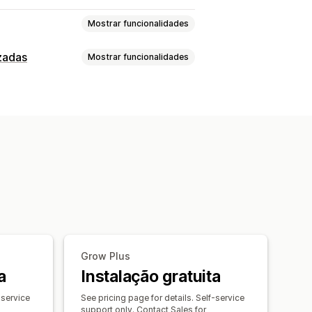
Mostrar funcionalidades
zadas
Mostrar funcionalidades
instantânea
Multilingue
pográficos
Grupos de sinónimos
erior na página do produto
a
Recomendações de produtos
ado
Editor de arrastar e largar
Pesquisa personalizada
 pesquisa
Excluir resultados
ações de produtos
o
Estilo personalizado
unto
Recomendações de IA
onalizados
denação
Grow Plus
de conversão
a
Instalação gratuita
onversões
-service
o de filtros
See pricing page for details. Self-service
support only. Contact Sales for