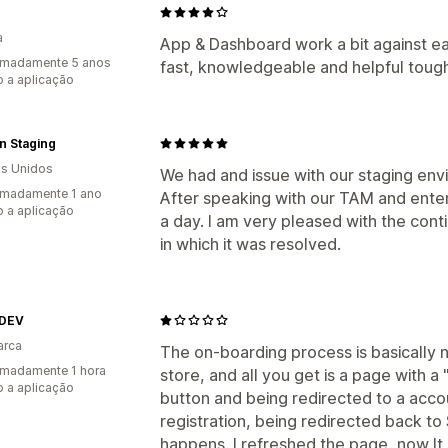
a
App & Dashboard work a bit against e
imadamente 5 anos
fast, knowledgeable and helpful toug
 a aplicação
n Staging
s Unidos
We had and issue with our staging env
imadamente 1 ano
After speaking with our TAM and enteri
 a aplicação
a day. I am very pleased with the con
in which it was resolved.
DEV
arca
The on-boarding process is basically no
madamente 1 hora
store, and all you get is a page with a
 a aplicação
button and being redirected to a accou
registration, being redirected back t
happens. I refreshed the page, now It 