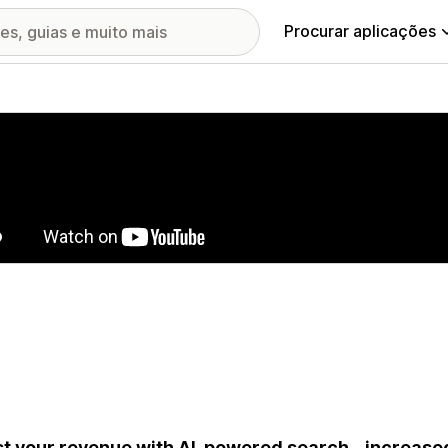
Procurar aplicações
ia de imagens em destaque
t your revenue with AI-powered search - increas