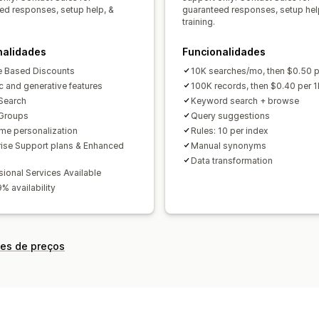
Análise de dados em tempo real
Inf
ed responses, setup help, &
guaranteed responses, setup hel
training.
Consultas de pesquisa
nalidades
Funcionalidades
 Based Discounts
10K searches/mo, then $0.50 p
c and generative features
100K records, then $0.40 per 1
Search
Keyword search + browse
Groups
Query suggestions
ime personalization
Rules: 10 per index
rise Support plans & Enhanced
Manual synonyms
Data transformation
sional Services Available
% availability
ões de preços