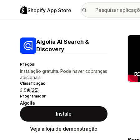
Shopify App Store
Galer
Algolia AI Search &
Discovery
Preços
Instalação gratuita. Pode haver cobranças
adicionais.
Classificação
3,5
(35)
Programador
Algolia
Instale
Veja a loja de demonstração
Boos