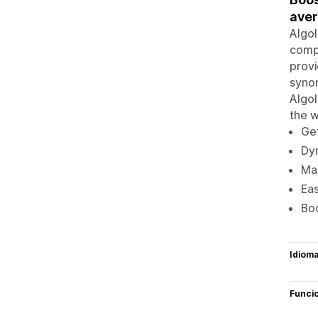
aver
Algol
compl
provi
synon
Algol
the w
Get
Dyn
Max
Eas
Boo
Idiom
Funci