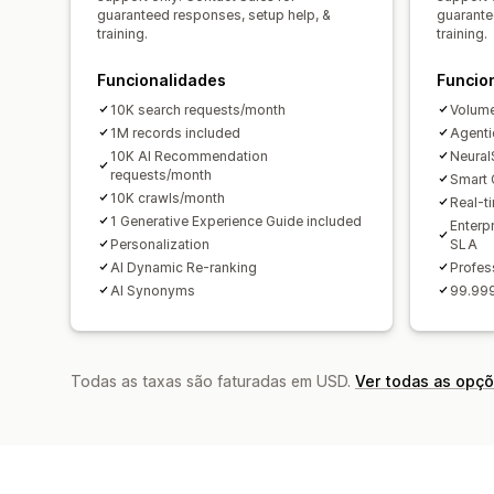
guaranteed responses, setup help, &
guarante
training.
training.
Funcionalidades
Funcio
10K search requests/month
Volume
1M records included
Agenti
10K AI Recommendation
Neural
requests/month
Smart 
10K crawls/month
Real-t
1 Generative Experience Guide included
Enterp
Personalization
SLA
AI Dynamic Re-ranking
Profes
AI Synonyms
99.999
Todas as taxas são faturadas em USD.
Ver todas as opç