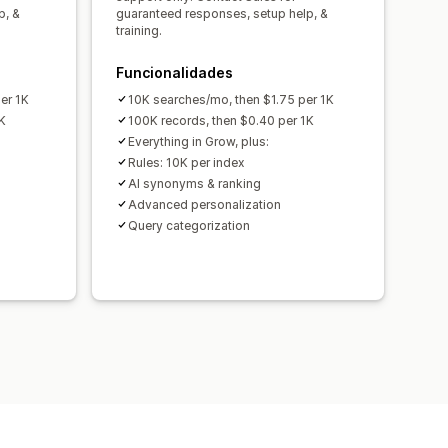
ormações sobre o comportamento
p, &
guaranteed responses, setup help, &
training.
Funcionalidades
er 1K
10K searches/mo, then $1.75 per 1K
K
100K records, then $0.40 per 1K
Everything in Grow, plus:
Rules: 10K per index
AI synonyms & ranking
Advanced personalization
Query categorization