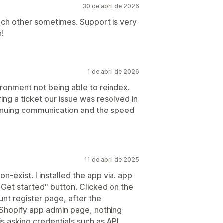
30 de abril de 2026
ach other sometimes. Support is very
h!
1 de abril de 2026
ironment not being able to reindex.
ng a ticket our issue was resolved in
tinuing communication and the speed
11 de abril de 2025
n-exist. I installed the app via. app
 "Get started" button. Clicked on the
nt register page, after the
o Shopify app admin page, nothing
is asking credentials such as API