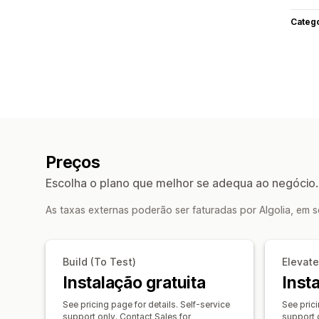
Categ
Preços
Escolha o plano que melhor se adequa ao negócio.
As taxas externas poderão ser faturadas por Algolia, em 
Build (To Test)
Elevate
Instalação gratuita
Inst
See pricing page for details. Self-service
See prici
support only. Contact Sales for
support 