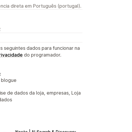
ncia direta em Português (portugal).
R
s seguintes dados para funcionar na
privacidade
do programador.
:
o blogue
ise de dados da loja, empresas, Loja
 dados
Nosto | AI Search & Discovery