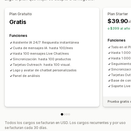
Traducción en tiempo real
Notificaciones automáticas
Plan Gratuito
Plan Starter
Devolución de llamada
Seguimiento del comportamiento
$39.90
Gratis
a
Informes y estadísticas del agente
Encriptación
o $399 al año 
Información útil de los clientes
Funciones
Funciones
Respuestas automatizadas
Asistente IA 24/7: Respuesta instantánea
Todo en el P
Recuperación de carritos
Cuota de mensajes IA: hasta 100/mes
Verificación de COD
Hasta 1.000
Hasta 100 mensajes Live Chat/mes
Descuentos
Preguntas frecuentes
Saludos
Hasta 1.000
Sincronización: hasta 100 productos
Recomendaciones de productos
Respuestas rápidas
Seguimiento 
Tarjetas Outreach: hasta 100 visual.
Sincronizac
Logo y avatar de chatbot personalizados
Revisar solicitudes
Alertas de envío
Tarjetas Out
Panel de análisis
Actualizaciones de pedidos
Venta cruzada
Base de con
Venta adicional
Encuestas
Enviar transcripción
Soporte Liv
Personalización
Prueba gratis 
Color y fuente
Emojis y stickers
Ventana del chat
Horario de apertura
Mensajes de bienvenida
Botones del chat
Etiquetas
Asignación del chat
Todos los cargos se facturan en USD. Los cargos recurrentes y por uso
Flujos del chat
se facturan cada 30 días.
Avatar del agente