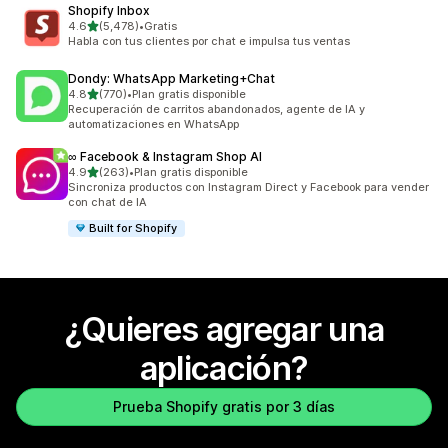
Shopify Inbox
de 5 estrellas
4.6
(5,478)
•
Gratis
5478 reseñas en total
Habla con tus clientes por chat e impulsa tus ventas
Dondy: WhatsApp Marketing+Chat
de 5 estrellas
4.8
(770)
•
Plan gratis disponible
770 reseñas en total
Recuperación de carritos abandonados, agente de IA y
automatizaciones en WhatsApp
∞ Facebook & Instagram Shop AI
de 5 estrellas
4.9
(263)
•
Plan gratis disponible
263 reseñas en total
Sincroniza productos con Instagram Direct y Facebook para vender
con chat de IA
Built for Shopify
¿Quieres agregar una
aplicación?
Prueba Shopify gratis por 3 días