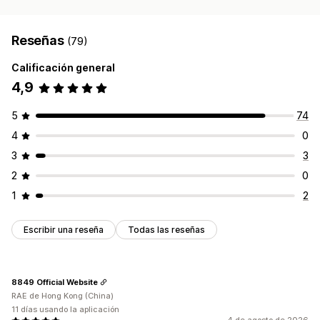
Reseñas
(79)
Calificación general
4,9
5
74
4
0
3
3
2
0
1
2
Escribir una reseña
Todas las reseñas
8849 Official Website
RAE de Hong Kong (China)
11 días usando la aplicación