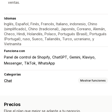
ventas.
Idiomas
Inglés, Español, Finés, Francés, Italiano, indonesio, Chino
(simplificado), Chino (tradicional), Japonés, Coreano, Alemán,
Checo, Hindi, Holandés, Polaco, Portugués (Brasil), Portugués
(Portugal), ruso, Sueco, Tailandés, Turco, ucraniano, y
Vietnamita
Funciona con
Panel de control de Shopify
ChatGPT
Gemini
Klaviyo
Messenger
TikTok
WhatsApp
Categorías
Chat
Mostrar funciones
Mensajería en tiempo real
Chatbots de IA
Chat en vivo
SMS
Precios
Chat de correo electrónico
Redes sociales
Elige el plan que mejor se adapte a tu negocio.
Subida de archivos
Múltiples idiomas