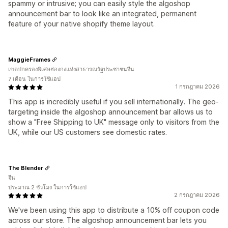
spammy or intrusive; you can easily style the algoshop
announcement bar to look like an integrated, permanent
feature of your native shopify theme layout.
MaggieFrames
เขตปกครองพิเศษฮ่องกงแห่งสาธารณรัฐประชาชนจีน
7 เดือน ในการใช้แอป
1 กรกฎาคม 2026
This app is incredibly useful if you sell internationally. The geo-
targeting inside the algoshop announcement bar allows us to
show a "Free Shipping to UK" message only to visitors from the
UK, while our US customers see domestic rates.
The Blender
จีน
ประมาณ 2 ชั่วโมง ในการใช้แอป
2 กรกฎาคม 2026
We've been using this app to distribute a 10% off coupon code
across our store. The algoshop announcement bar lets you