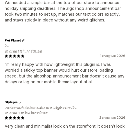
We needed a simple bar at the top of our store to announce
holiday shipping deadlines. The algoshop announcement bar
took two minutes to set up, matches our text colors exactly,
and stays strictly in place without any weird glitches.
Pei Planet
จีน
ประมาณ 1 ปี ในการใช้แอป
1 กรกฎาคม 2026
I’m really happy with how lightweight this plugin is. I was
worried a sticky top banner would hurt our store loading
speed, but the algoshop announcement bar doesn't cause any
delays or lag on our mobile theme layout at all.
Stylepie
เขตปกครองพิเศษฮ่องกงแห่งสาธารณรัฐประชาชนจีน
ประมาณ 3 ชั่วโมง ในการใช้แอป
2 กรกฎาคม 2026
Very clean and minimalist look on the storefront. It doesn't look