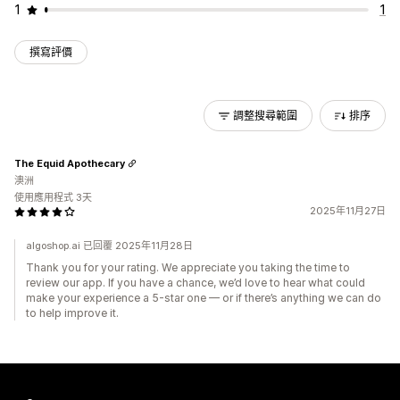
1
1
撰寫評價
調整搜尋範圍
排序
The Equid Apothecary
澳洲
使用應用程式 3天
2025年11月27日
algoshop.ai 已回覆 2025年11月28日
Thank you for your rating. We appreciate you taking the time to
review our app. If you have a chance, we’d love to hear what could
make your experience a 5-star one — or if there’s anything we can do
to help improve it.