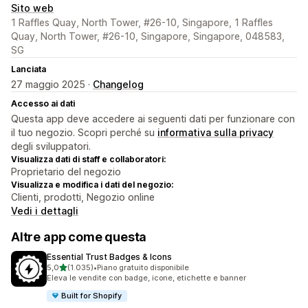
Sito web
1 Raffles Quay, North Tower, #26-10, Singapore, 1 Raffles
Quay, North Tower, #26-10, Singapore, Singapore, 048583,
SG
Lanciata
27 maggio 2025 ·
Changelog
Accesso ai dati
Questa app deve accedere ai seguenti dati per funzionare con
il tuo negozio. Scopri perché su
informativa sulla privacy
degli sviluppatori.
Visualizza dati di staff e collaboratori:
Proprietario del negozio
Visualizza e modifica i dati del negozio:
Clienti, prodotti, Negozio online
Vedi i dettagli
Altre app come questa
Essential Trust Badges & Icons
stelle su 5
5,0
(1.035)
•
Piano gratuito disponibile
1035 recensioni totali
Eleva le vendite con badge, icone, etichette e banner
Built for Shopify