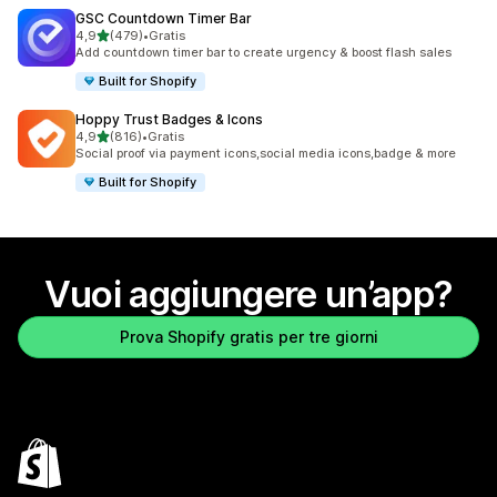
GSC Countdown Timer Bar
stelle su 5
4,9
(479)
•
Gratis
479 recensioni totali
Add countdown timer bar to create urgency & boost flash sales
Built for Shopify
Hoppy Trust Badges & Icons
stelle su 5
4,9
(816)
•
Gratis
816 recensioni totali
Social proof via payment icons,social media icons,badge & more
Built for Shopify
Vuoi aggiungere un’app?
Prova Shopify gratis per tre giorni