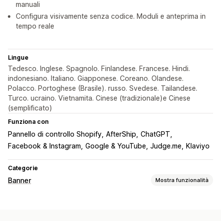
manuali
Configura visivamente senza codice. Moduli e anteprima in
tempo reale
Lingue
Tedesco. Inglese. Spagnolo. Finlandese. Francese. Hindi.
indonesiano. Italiano. Giapponese. Coreano. Olandese.
Polacco. Portoghese (Brasile). russo. Svedese. Tailandese.
Turco. ucraino. Vietnamita. Cinese (tradizionale)e Cinese
(semplificato)
Funziona con
Pannello di controllo Shopify
AfterShip
ChatGPT
Facebook & Instagram
Google & YouTube
Judge.me
Klaviyo
Categorie
Banner
Mostra funzionalità
Tipo di banner
Barra degli annunci
Consenso ai cookie