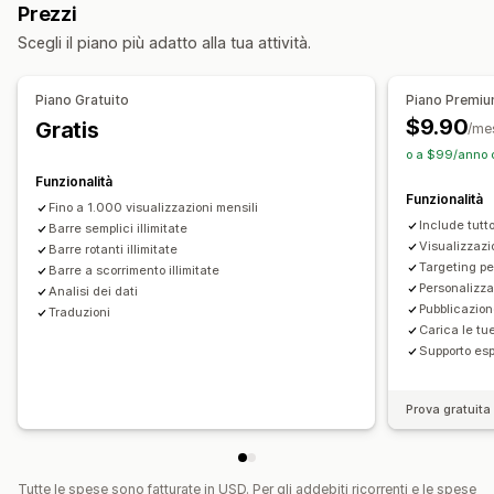
Prezzi
Iscrizione alla newsletter
Spedizione gratuita
Scegli il piano più adatto alla tua attività.
Conformità al GDPR
Multiannuncio
Notifica
Pagina del prodotto
Consigli personalizzati
Piano Gratuito
Piano Premi
Personalizzazione
$9.90
Gratis
/me
Posizione del banner
Sfondi
Colore e font
Emoji
o a $99/anno c
Multilingua
Geotargeting
Targeting delle campagne
Funzionalità
Funzionalità
Targeting comportamentale
Fino a 1.000 visualizzazioni mensili
Include tutto
Barre semplici illimitate
Analisi e report
Visualizzazio
Barre rotanti illimitate
Targeting p
Test A/B
Barre a scorrimento illimitate
Monitoraggio comportamentale
Mappe di calore
Personalizz
Analisi dei dati
Monitoraggio delle performance
Analisi in tempo reale
Pubblicazion
Traduzioni
Report sul traffico
Segmenti di clienti
Carica le tu
Supporto esp
Prova gratuita 
Tutte le spese sono fatturate in USD. Per gli addebiti ricorrenti e le spese