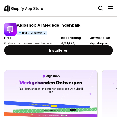
Shopify App Store
Algoshop AI Mededelingenbalk
Built for Shopify
Prijs
Beoordeling
Ontwikkelaar
Gratis abonnement beschikbaar
4,9
(94)
algoshop.ai
Installeren