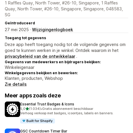
1 Raffles Quay, North Tower, #26-10, Singapore, 1 Raffles
Quay, North Tower, #26-10, Singapore, Singapore, 048583,
SG
Geïntroduceerd
27 mei 2025 ·
Wijzigingenlogboek
Toegang tot gegevens
Deze app heeft toegang nodig tot de volgende gegevens om
goed te kunnen werken in je winkel. Ontdek waarom in het
privacybeleid van de ontwikkelaar
.
Gegevens van medewerkers en bijdragers bekijken:
Winkeleigenaar
Winkelgegevens bekijken en bewerken:
Klanten, producten, Webshop
Zie details
Meer apps zoals deze
Essential Trust Badges & Icons
van 5 sterren
5,0
(1.034)
•
Gratis abonnement beschikbaar
1034 recensies in totaal
Verhoog verkoop met badges, icoontjes, labels en banners.
Built for Shopify
GSC Countdown Timer Bar