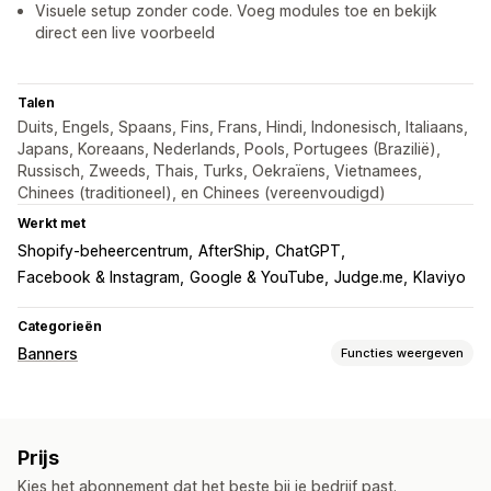
Visuele setup zonder code. Voeg modules toe en bekijk
direct een live voorbeeld
Talen
Duits, Engels, Spaans, Fins, Frans, Hindi, Indonesisch, Italiaans,
Japans, Koreaans, Nederlands, Pools, Portugees (Brazilië),
Russisch, Zweeds, Thais, Turks, Oekraïens, Vietnamees,
Chinees (traditioneel), en Chinees (vereenvoudigd)
Werkt met
Shopify-beheercentrum
AfterShip
ChatGPT
Facebook & Instagram
Google & YouTube
Judge.me
Klaviyo
Categorieën
Banners
Functies weergeven
Soorten banners
Aankondigingsbalk
Cookietoestemming
Prijs
Aanmelding voor het ontvangen van e-mail
Kies het abonnement dat het beste bij je bedrijf past.
Gratis verzending
Naleving van AVG