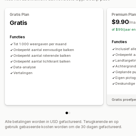
Meerdere aankondigingen
Melding
Productpagina
Gratis Plan
Premium Pla
Persoonlijke aanbevelingen
$9.90
Gratis
/ma
Aanpassing
of $99/jaar e
Bannerpositie
Achtergronden
Kleur en lettertype
Emoji's
Functies
Functies
Meerdere talen
Geotargeting
Campagnetargeting
Tot 1.000 weergaven per maand
Inclusief all
Gedragstargeting
Onbeperkt aantal eenvoudige balken
Onbeperkt a
Onbeperkt aantal roterende balken
Landtargeti
Analytics en rapportage
Onbeperkt aantal lichtkrant balken
Achtergrond
Data-analyse
A/B-testen
Gedrag volgen
Heatmaps
Prestaties volgen
Geplande pu
Vertalingen
Analytics in real time
Verkeersrapporten
Klantsegmenten
Eigen picto
Deskundige 
Gratis proefp
Alle betalingen worden in USD gefactureerd. Terugkerende en op
gebruik gebaseerde kosten worden om de 30 dagen gefactureerd.