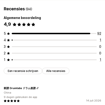
Recensies
(94)
Algemene beoordeling
4,9
5
92
4
1
3
0
2
0
1
1
Een recensie schrijven
Alle recensies
鼓譜 Drumtabs ドラム楽譜
China
9 dagen gebruiken de app
14 juli 2026