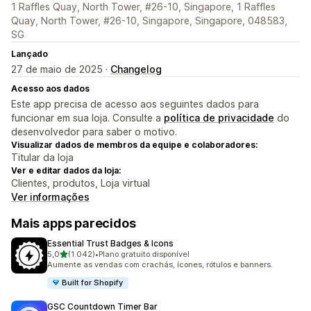
1 Raffles Quay, North Tower, #26-10, Singapore, 1 Raffles
Quay, North Tower, #26-10, Singapore, Singapore, 048583,
SG
Lançado
27 de maio de 2025 ·
Changelog
Acesso aos dados
Este app precisa de acesso aos seguintes dados para
funcionar em sua loja. Consulte a
política de privacidade
do
desenvolvedor para saber o motivo.
Visualizar dados de membros da equipe e colaboradores:
Titular da loja
Ver e editar dados da loja:
Clientes, produtos, Loja virtual
Ver informações
Mais apps parecidos
Essential Trust Badges & Icons
de 5 estrelas
5,0
(1.042)
•
Plano gratuito disponível
1042 avaliações ao todo
Aumente as vendas com crachás, ícones, rótulos e banners.
Built for Shopify
GSC Countdown Timer Bar