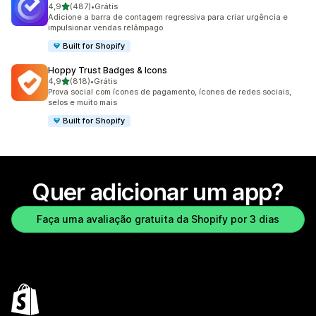
de 5 estrelas
4,9
(487)
•
Grátis
487 avaliações ao todo
Adicione a barra de contagem regressiva para criar urgência e
impulsionar vendas relâmpago
Built for Shopify
Hoppy Trust Badges & Icons
de 5 estrelas
4,9
(818)
•
Grátis
818 avaliações ao todo
Prova social com ícones de pagamento, ícones de redes sociais,
selos e muito mais
Built for Shopify
Quer adicionar um app?
Faça uma avaliação gratuita da Shopify por 3 dias