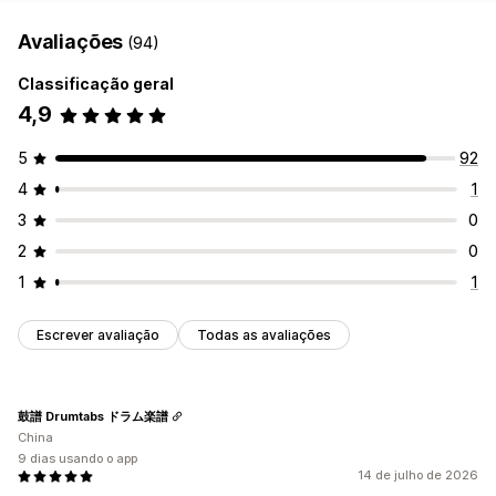
Avaliações
(94)
Classificação geral
4,9
5
92
4
1
3
0
2
0
1
1
Escrever avaliação
Todas as avaliações
鼓譜 Drumtabs ドラム楽譜
China
9 dias usando o app
14 de julho de 2026