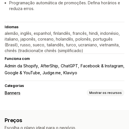
Programação automática de promoções. Defina horários e
reduza erros.
Idiomas
alemão, inglês, espanhol, finlandês, francês, hindi, indonésio,
italiano, japonês, coreano, holandês, polonês, português
(Brasil), russo, sueco, tailandês, turco, ucraniano, vietnamita,
chinês (tradicional)e chinês (simplificado)
Funciona com
Admin da Shopify
AfterShip
ChatGPT
Facebook & Instagram
Google & YouTube
Judge.me
Klaviyo
Categorias
Banners
Mostrar os recursos
Tipo de banner
Barra de anúncios
Consentimento para cookies
Preços
Assinante de e-mail
Frete grátis
Escolha o plano ideal para o negócio.
Conformidade com o GDPR
Anúncios múltiplos