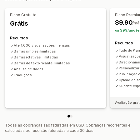
Notificação
Página do produto
Plano Gratuito
Plano Premi
Recomendações personalizadas
$9.90
Grátis
/mê
Personalização
ou $99/ano (e
Posição do banner
Planos de fundo
Cor e fonte
Emojis
Recursos
Recursos
Em vários idiomas
Segmentação geográfica
Até 1.000 visualizações mensais
Tudo do Plan
Segmentação de campanhas
Barras simples ilimitadas
Visualizaçõe
Barras rotativas ilimitadas
Segmentação por comportamento
Direcionamen
Barras de texto rolante ilimitadas
Personaliza
Análise de dados
Análises e relatórios
Publicação 
Traduções
Testes A/B
Rastreamento de comportamento
Upload de se
Suporte espe
Mapas codificados por cores
Acompanhamento do desempenho
Análise em tempo real
Avaliação grat
Relatórios de tráfego
Segmentos de clientes
Todas as cobranças são faturadas em USD. Cobranças recorrentes e
calculadas por uso são faturadas a cada 30 dias.