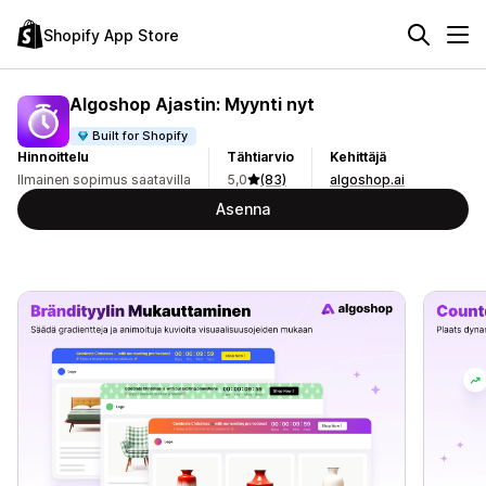
Shopify App Store
Algoshop Ajastin: Myynti nyt
Built for Shopify
Hinnoittelu
Tähtiarvio
Kehittäjä
Ilmainen sopimus saatavilla
5,0
(83)
algoshop.ai
Asenna