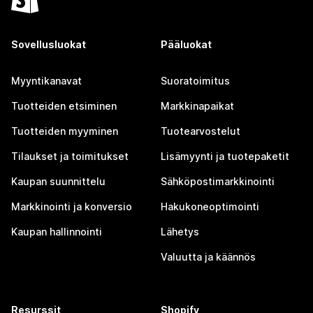
Sovellusluokat
Pääluokat
Myyntikanavat
Suoratoimitus
Tuotteiden etsiminen
Markkinapaikat
Tuotteiden myyminen
Tuotearvostelut
Tilaukset ja toimitukset
Lisämyynti ja tuotepaketit
Kaupan suunnittelu
Sähköpostimarkkinointi
Markkinointi ja konversio
Hakukoneoptimointi
Kaupan hallinnointi
Lähetys
Valuutta ja käännös
Resurssit
Shopify