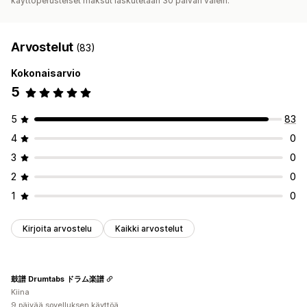
käyttöperusteiset maksut laskutetaan 30 päivän välein.
Arvostelut
(83)
Kokonaisarvio
5
5
83
4
0
3
0
2
0
1
0
Kirjoita arvostelu
Kaikki arvostelut
鼓譜 Drumtabs ドラム楽譜
Kiina
9 päivää sovelluksen käyttöä