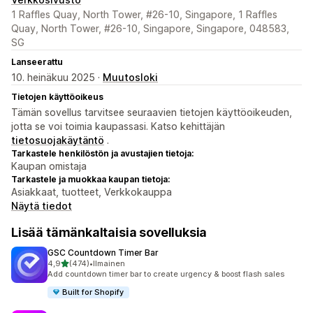
1 Raffles Quay, North Tower, #26-10, Singapore, 1 Raffles
Quay, North Tower, #26-10, Singapore, Singapore, 048583,
SG
Lanseerattu
10. heinäkuu 2025 ·
Muutosloki
Tietojen käyttöoikeus
Tämän sovellus tarvitsee seuraavien tietojen käyttöoikeuden,
jotta se voi toimia kaupassasi. Katso kehittäjän
tietosuojakäytäntö
.
Tarkastele henkilöstön ja avustajien tietoja:
Kaupan omistaja
Tarkastele ja muokkaa kaupan tietoja:
Asiakkaat, tuotteet, Verkkokauppa
Näytä tiedot
Lisää tämänkaltaisia sovelluksia
GSC Countdown Timer Bar
/ 5 tähteä
4,9
(474)
•
Ilmainen
474 arvostelua yhteensä
Add countdown timer bar to create urgency & boost flash sales
Built for Shopify