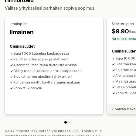
Hinnoittelu
GDPR:n noudattaminen
Useat ilmoitukset
Ilmoitus
Animaatiot
Ostoskorisivu
Kassasivu
Kohdesivut
Valitse yrityksellesi parhaiten sopiva sopimus.
Tuotesivu
Mainostava
Ajastin
Yksilöidyt suositukset
Tuotesivut
Mukautukset
Ajoitusvaihtoehdot
Ilmaisplan
Starter-plan
Bannerin sijainti
Animaatiot
Paikallaan pysyminen näytöllä
Toistuva
Ajastettu
Päivämääräväli
$9.90
Ilmainen
/ku
Linkit ja painikkeet
Taustat
Väri ja fontti
Tapahtumaperusteinen
Vierailukohtainen resetointi
tai $99.90/vuo
Mukautettu CSS-koodi
Emojis
Monikielisyys
Kiinteä päättymispäivä
Kiinteä minuutti
Kertaluonteinen
Ominaisuudet
Ominaisuude
Mobiiliresponsiivisuus
Ajastaminen
Istuntoperusteinen
Ajoitettu istunto
Jopa 1 000 katselua kuukaudessa
Jopa 10 000
Maantieteellinen kohdentaminen
Rajoittamattomat ylä- ja alatimerit
Ajastintyyppi
Sisältää kai
Ajastimet ilman rajaa tuotelistakuvissa
Kampanjan kohdentaminen
Rajattomat a
Pääsy reaaliaikaiseen data-analytiikkaan
Päivittäiset tarjoukset
Poistomyynnit
Kohdentaminen käytöksen perusteella
Ajoita ajast
Sivukohtainen ajastinnäyttökontrolli
Aikarajoitettu kampanja
Vanhentumispäivä
Määritä ajas
Kohdenna näyttö käyttäjätagien mukaan
Analytiikka ja raportit
Lataa bränd
Erikoistapahtuma
Ennakkotilaus
Tuotteen lanseeraus
Verkkotukipalvelu
Verkkotukipa
A/B-testaus
Käyttäytymisen seuranta
Lämpökartat
Kassa
Toimituksen määräpäivä
Kaupan avaaminen
Tehokkuuden seuranta
Reaaliaikainen analytiikka
7 päivän maks
Liikenneraportit
Asiakassegmentit
Kaikki maksut laskutetaan valuutassa USD. Toistuvat ja