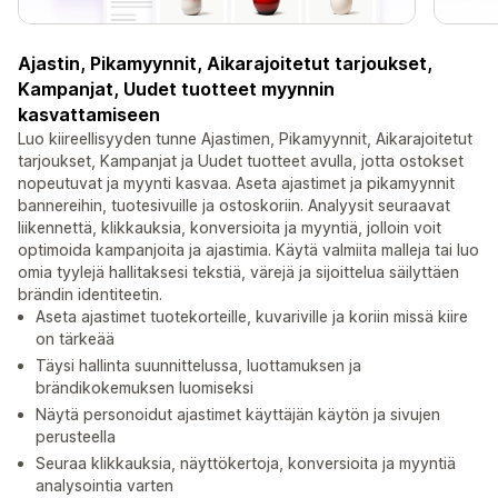
Ajastin, Pikamyynnit, Aikarajoitetut tarjoukset,
Kampanjat, Uudet tuotteet myynnin
kasvattamiseen
Luo kiireellisyyden tunne Ajastimen, Pikamyynnit, Aikarajoitetut
tarjoukset, Kampanjat ja Uudet tuotteet avulla, jotta ostokset
nopeutuvat ja myynti kasvaa. Aseta ajastimet ja pikamyynnit
bannereihin, tuotesivuille ja ostoskoriin. Analyysit seuraavat
liikennettä, klikkauksia, konversioita ja myyntiä, jolloin voit
optimoida kampanjoita ja ajastimia. Käytä valmiita malleja tai luo
omia tyylejä hallitaksesi tekstiä, värejä ja sijoittelua säilyttäen
brändin identiteetin.
Aseta ajastimet tuotekorteille, kuvariville ja koriin missä kiire
on tärkeää
Täysi hallinta suunnittelussa, luottamuksen ja
brändikokemuksen luomiseksi
Näytä personoidut ajastimet käyttäjän käytön ja sivujen
perusteella
Seuraa klikkauksia, näyttökertoja, konversioita ja myyntiä
analysointia varten