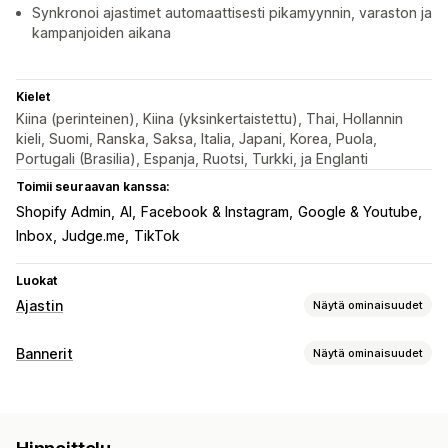
Synkronoi ajastimet automaattisesti pikamyynnin, varaston ja
kampanjoiden aikana
Kielet
Kiina (perinteinen), Kiina (yksinkertaistettu), Thai, Hollannin
kieli, Suomi, Ranska, Saksa, Italia, Japani, Korea, Puola,
Portugali (Brasilia), Espanja, Ruotsi, Turkki, ja Englanti
Toimii seuraavan kanssa:
Shopify Admin
AI
Facebook & Instagram
Google & Youtube
Inbox
Judge.me
TikTok
Luokat
Ajastin
Näytä ominaisuudet
Näyttövaihtoehdot
Bannerit
Näytä ominaisuudet
Mukautettu CSS-koodi
Väri ja fontti
Mukautettu teksti
Bannerin tyyppi
Mukautettu sijainti
Ilmoituspalkki
Ilmoituspalkki
Sähköpostitilaus
Ilmainen toimitus
Paikallaan pysyvä banneri
Ponnahdusilmoitukset