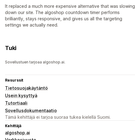
It replaced a much more expensive alternative that was slowing
down our site. The algoshop countdown timer performs
brilliantly, stays responsive, and gives us all the targeting
settings we actually need.
Tuki
Sovellustuen tarjoaa algoshop.ai.
Resurssit
Tietosuojakäytäntö
Usein kysyttyä
Tutortiaali
Sovellusdokumentaatio
Tämä kehittäjä ei tarjoa suoraa tukea kielellä Suomi.
Kehittäjä
algoshop.ai
Verkkosivusto