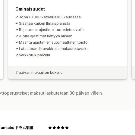
Vanhentumispäivä
Erikoistapahtuma
Analytiikka ja raportit
Ominaisuudet
Kassa
Toimituksen määräpäivä
Kaup
A/B-testaus
Käyttäytymisen seurant
Jopa 10 000 katselua kuukaudessa
Tehokkuuden seuranta
Reaaliaikaine
Sisältää kaiken Ilmaisplanista
Rajattomat ajastimet tuotetietosivuilla
Asiakassegmentit
Ajoita ajastimet tiettyyn aikaan
Määritä ajastimien automaattinen toisto
Lataa brändikuvakkeita mukautettavaksi
Verkkotukipalvelu
7 päivän maksuton kokeilu
yttöperusteiset maksut laskutetaan 30 päivän välein.
rumtabs ドラム楽譜