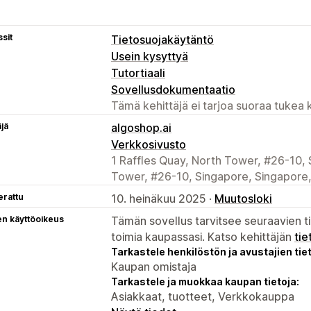
sit
Tietosuojakäytäntö
Usein kysyttyä
Tutortiaali
Sovellusdokumentaatio
Tämä kehittäjä ei tarjoa suoraa tukea k
äjä
algoshop.ai
Verkkosivusto
1 Raffles Quay, North Tower, #26-10, 
Tower, #26-10, Singapore, Singapore
erattu
10. heinäkuu 2025 ·
Muutosloki
en käyttöoikeus
Tämän sovellus tarvitsee seuraavien ti
toimia kaupassasi. Katso kehittäjän
tie
Tarkastele henkilöstön ja avustajien tiet
Kaupan omistaja
Tarkastele ja muokkaa kaupan tietoja:
Asiakkaat, tuotteet, Verkkokauppa