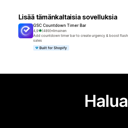
Lisää tämänkaltaisia sovelluksia
GSC Countdown Timer Bar
/ 5 tähteä
4,9
(489)
•
Ilmainen
489 arvostelua yhteensä
Add countdown timer bar to create urgency & boost flash
sales
Built for Shopify
Halua