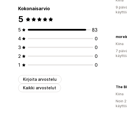
Kiina
9 päiv
Kokonaisarvio
käyttö
5
5
83
moreb
4
0
Kiina
3
0
7 päiv
2
0
käyttö
1
0
Kirjoita arvostelu
The B
Kaikki arvostelut
Kiina
Noin 2
käyttö