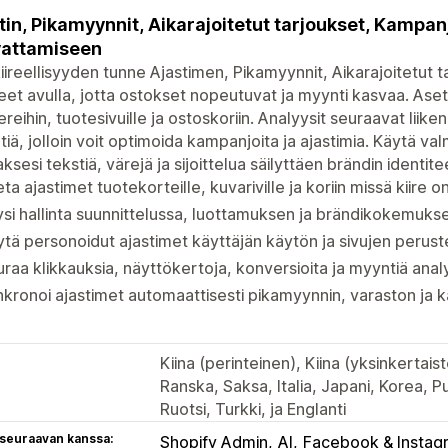
tin, Pikamyynnit, Aikarajoitetut tarjoukset, Kampa
vattamiseen
iireellisyyden tunne Ajastimen, Pikamyynnit, Aikarajoitetut 
eet avulla, jotta ostokset nopeutuvat ja myynti kasvaa. Aset
reihin, tuotesivuille ja ostoskoriin. Analyysit seuraavat liiken
iä, jolloin voit optimoida kampanjoita ja ajastimia. Käytä valm
taksesi tekstiä, värejä ja sijoittelua säilyttäen brändin identite
ta ajastimet tuotekorteille, kuvariville ja koriin missä kiire 
si hallinta suunnittelussa, luottamuksen ja brändikokemuks
tä personoidut ajastimet käyttäjän käytön ja sivujen perust
raa klikkauksia, näyttökertoja, konversioita ja myyntiä anal
kronoi ajastimet automaattisesti pikamyynnin, varaston ja 
Kiina (perinteinen), Kiina (yksinkertaist
Ranska, Saksa, Italia, Japani, Korea, Pu
Ruotsi, Turkki, ja Englanti
 seuraavan kanssa:
Shopify Admin
AI
Facebook & Instag