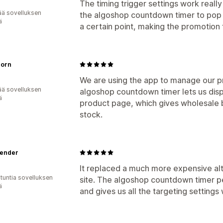
The timing trigger settings work really
ää sovelluksen
the algoshop countdown timer to pop u
ä
a certain point, making the promotio
orn
We are using the app to manage our p
ää sovelluksen
algoshop countdown timer lets us disp
ä
product page, which gives wholesale b
stock.
lender
It replaced a much more expensive al
 tuntia sovelluksen
site. The algoshop countdown timer per
ä
and gives us all the targeting settings