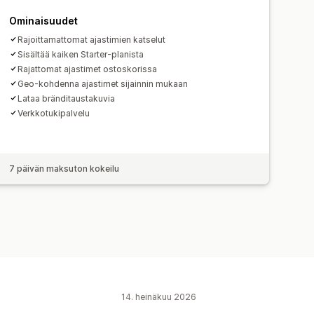
Ennakkotilaus
Tuotteen lanseeraus
an avaaminen
Ominaisuudet
a
Lämpökartat
Rajoittamattomat ajastimien katselut
n analytiikka
Liikenneraportit
Sisältää kaiken Starter-planista
Rajattomat ajastimet ostoskorissa
Geo-kohdenna ajastimet sijainnin mukaan
Lataa bränditaustakuvia
Verkkotukipalvelu
7 päivän maksuton kokeilu
14. heinäkuu 2026