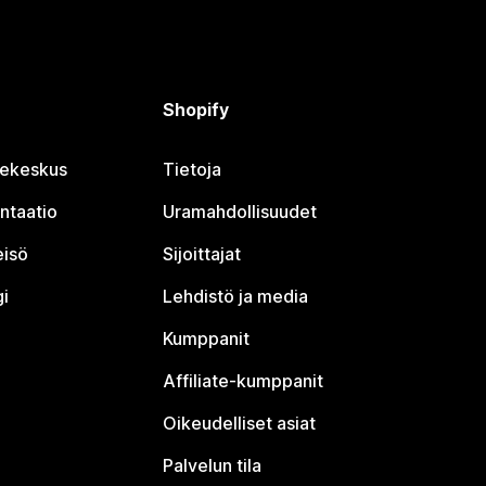
Shopify
jekeskus
Tietoja
ntaatio
Uramahdollisuudet
eisö
Sijoittajat
i
Lehdistö ja media
Kumppanit
Affiliate-kumppanit
Oikeudelliset asiat
Palvelun tila