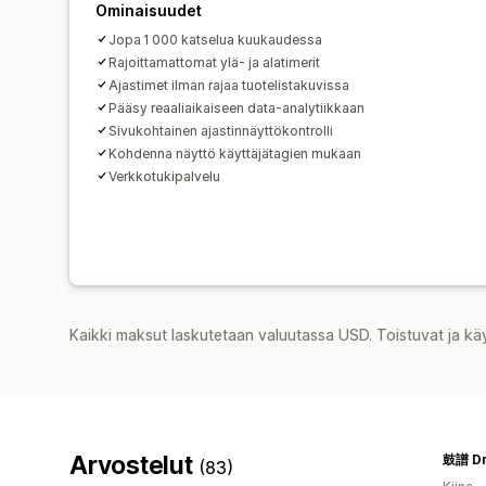
Ominaisuudet
Jopa 1 000 katselua kuukaudessa
Rajoittamattomat ylä- ja alatimerit
Ajastimet ilman rajaa tuotelistakuvissa
Pääsy reaaliaikaiseen data-analytiikkaan
Sivukohtainen ajastinnäyttökontrolli
Kohdenna näyttö käyttäjätagien mukaan
Verkkotukipalvelu
Kaikki maksut laskutetaan valuutassa USD. Toistuvat ja kä
Arvostelut
鼓譜 D
(83)