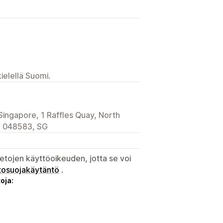
ielellä Suomi.
Singapore, 1 Raffles Quay, North
, 048583, SG
etojen käyttöoikeuden, jotta se voi
tosuojakäytäntö
.
oja: