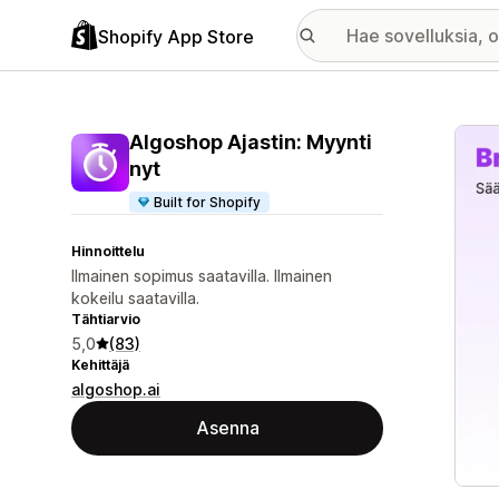
Shopify App Store
Esitt
Algoshop Ajastin: Myynti
nyt
Built for Shopify
Hinnoittelu
Ilmainen sopimus saatavilla. Ilmainen
kokeilu saatavilla.
Tähtiarvio
5,0
(83)
Kehittäjä
algoshop.ai
Asenna