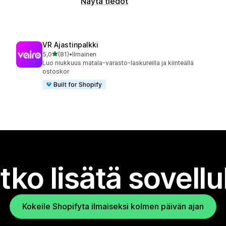
Näytä tiedot
VR Ajastinpalkki
/ 5 tähteä
5,0
(81)
•
Ilmainen
81 arvostelua yhteensä
Luo niukkuus matala-varasto-laskureilla ja kiinteällä
ostoskor
Built for Shopify
tko lisätä sovell
Kokeile Shopifyta ilmaiseksi kolmen päivän ajan