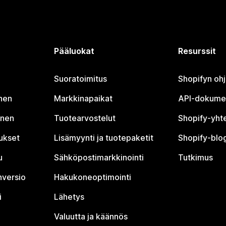
Pääluokat
Resurssit
Suoratoimitus
Shopifyn oh
nen
Markkinapaikat
API-dokume
inen
Tuotearvostelut
Shopify-yht
tukset
Lisämyynti ja tuotepaketit
Shopify-blog
u
Sähköpostimarkkinointi
Tutkimus
nversio
Hakukoneoptimointi
i
Lähetys
Valuutta ja käännös