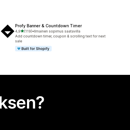
Profy Banner & Countdown Timer
/ 5 tähteä
4,9
(119)
•
Ilmainen sopimus saatavilla
119 arvostelua yhteensä
Add countdown timer, coupon & scrolling text for next
sale
Built for Shopify
uksen?