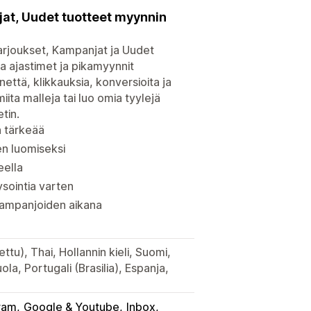
njat, Uudet tuotteet myynnin
tarjoukset, Kampanjat ja Uudet
a ajastimet ja pikamyynnit
nettä, klikkauksia, konversioita ja
iita malleja tai luo omia tyylejä
etin.
on tärkeää
en luomiseksi
eella
ysointia varten
kampanjoiden aikana
ettu), Thai, Hollannin kieli, Suomi,
ola, Portugali (Brasilia), Espanja,
ram
Google & Youtube
Inbox