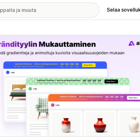
Selaa sovellu
elykuvagalleria