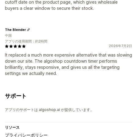
cutoff date on the product page, which gives wholesale
buyers a clear window to secure their stock.
The Blender
中国
アプリの使用期間：約2時間
2026年7月2日
It replaced a much more expensive alternative that was slowing
down our site. The algoshop countdown timer performs
brilliantly, stays responsive, and gives us all the targeting
settings we actually need.
サポート
アプリのサポートは algoshop.ai が提供しています。
リソース
プライバシーポリシー