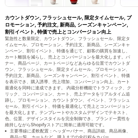
カウントダウン, フラッシュセール, 限定タイムセール, プ
ロモーション, 予約注文, 新商品, シーズンキャンペーン,
割引イベント, 特価で売上とコンバージョン向上
緊急性と数量限定、カウントダウン、フラッシュセール、限定タ
イムセール、プロモーション、予約注文、新商品、シーズンキャ
ンペーン、割引イベント、特価を通じて、顧客の購買を加速し、
カート離脱を減らし、売上とコンバージョンを最大化します。バ
ナー、商品ページ、カートページなどあらゆる位置でカウントダ
ウン、フラッシュセール、限定タイムセール、プロモーション、
予約注文、新商品、シーズンキャンペーン、割引イベント、特価
を表示でき、購入誘導、売上増加、コンバージョン向上、カート
最適化を同時に達成できます。 内蔵分析機能でトラフィック、ク
リック、コンバージョン、カート、売上データをリアルタイム追
跡し、プロモーション、カウントダウン、イベント、フラッシュ
セール、割引イベント、特価を最適化して売上とコンバージョン
を最大化します。テンプレートやカスタムデザインでテキスト、
色、位置、デザインスタイルを完全制御でき、ブランド一貫性を
維持しながらShopifyストアに簡単に適用可能です。
主要導線に柔軟配置：ヘッダーバナー、商品詳細、商品画像、
商品一覧、カートなど、購入までの全行程をカバー