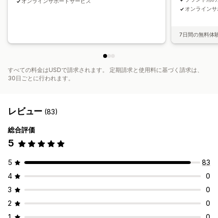
オンラインサポートサービス
オンラインサ
7日間の無料体
すべての料金はUSDで請求されます。 定期請求と使用料に基づく請求は、
30日ごとに行われます。
レビュー
(83)
総合評価
5
5
83
4
0
3
0
2
0
1
0