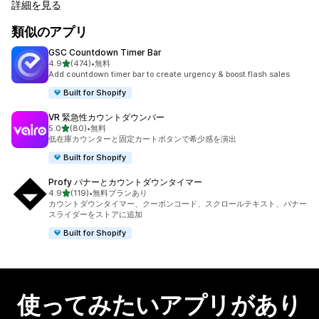
詳細を見る
類似のアプリ
GSC Countdown Timer Bar
5つ星中
4.9
(474)
•
無料
合計レビュー数：474件
Add countdown timer bar to create urgency & boost flash sales
Built for Shopify
VR 緊急性カウントダウンバー
5つ星中
5.0
(80)
•
無料
合計レビュー数：80件
低在庫カウンターと固定カートボタンで希少感を演出
Built for Shopify
Profy バナーとカウントダウンタイマー
5つ星中
4.9
(119)
•
無料プランあり
合計レビュー数：119件
カウントダウンタイマー、クーポンコード、スクロールテキスト、バナー
スライダーをストアに追加
Built for Shopify
使ってみたいアプリがあり