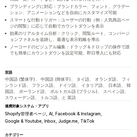
ブランディングに対応：ブランドカラー、フォント、グラデー
ション、アニメーションなどを自由にカスタマイズ可能
スマートな行動トリガー：ユーザーの行動（例：人気商品ペー
ジの閲覧）に応じて自動でカウントダウンを表示
効果のリアルタイム分析：クリック、閲覧ルート、コンバージ
ョンファネルを追跡し、最適な表示戦略を導出
ノーコードのビジュアル編集：ドラッグ＆ドロップの操作で誰
でも簡単にカウントダウンを設定可能。即日導入にも対応
言語
中国語 (繁体字)、 中国語 (簡体字)、 タイ語、 オランダ語、 フィ
ンランド語、 フランス語、 ドイツ語、 イタリア語、 日本語、 韓
国語、 ポーランド語、 ポルトガル語 (ブラジル)、 スペイン語、
スウェーデン語、 トルコ語、と 英語
連携対象システム・アプリ
Shopify管理者ページ
AI
Facebook & Instagram
Google & Youtube
Inbox
Judge.me
TikTok
カテゴリー