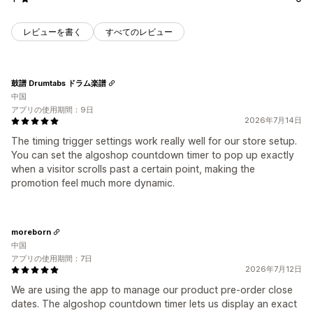
レビューを書く
すべてのレビュー
鼓譜 Drumtabs ドラム楽譜
中国
アプリの使用期間：9日
2026年7月14日
The timing trigger settings work really well for our store setup.
You can set the algoshop countdown timer to pop up exactly
when a visitor scrolls past a certain point, making the
promotion feel much more dynamic.
moreborn
中国
アプリの使用期間：7日
2026年7月12日
We are using the app to manage our product pre-order close
dates. The algoshop countdown timer lets us display an exact