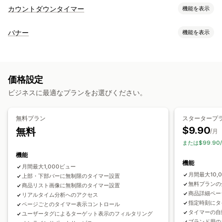
カウントダウンタイマー
機能を表示
表示オプション
バナー
機能を表示
カスタムCSS
色とフォント
カスタムテキスト
カスタム配置
バナータイプ
お知らせバー
常時表示バナー
ポップアップ
アニメーション
お知らせバー
メール登録
無料配送
GDPR準拠
複数のお知らせ
カートページ
チェックアウトページ
ランディングページ
価格設定
通知
商品ページ
プロモーション
カウントダウン
商品ページ
ビジネスに最適なプランをお選びください。
パーソナライズ式のおすすめ
タイミングオプション
カスタマイズ
定期
スケジュール式
日付範囲
イベント別
無料プラン
スタータープ
バナーの位置
アニメーション
常時表示
リンクとボタン
背景
アクセスごとにリセット
固定終了日
固定時刻
一度限り
$9.90
無料
/月
色とフォント
カスタムCSS
絵文字
複数言語
モバイル対応
セッション別
時限セッション
または$99.90
スケジュール
ジオターゲティング
キャンペーンターゲティング
機能
タイマータイプ
機能
操作動向ターゲティング
月間最大1,000ビュー
日替わりセール
フラッシュセール
期間限定プロモーション
月間最大10,
上部・下部バーに無制限のタイマー設置
分析とレポート
有効期限
特別イベント
予約注文
商品発売
チェックアウト
無料プランの
商品リスト画像に無制限のタイマー設置
商品詳細ペー
A/Bテスト
リアルタイム分析へのアクセス
操作動向の追跡
ヒートマップ
パフォーマンス追跡
配送受付締切
ストアの開店
指定時刻にタ
ページごとのタイマー表示コントロール
リアルタイム分析
トラフィックレポート
顧客セグメント
タイマーの自
ユーザータグによるターゲット表示のフィルタリング
ブランド用の