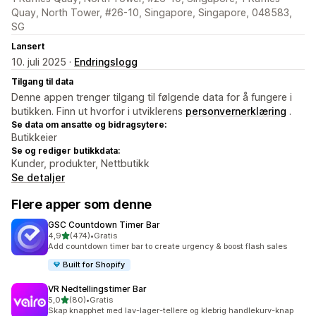
Quay, North Tower, #26-10, Singapore, Singapore, 048583,
SG
Lansert
10. juli 2025 ·
Endringslogg
Tilgang til data
Denne appen trenger tilgang til følgende data for å fungere i
butikken. Finn ut hvorfor i utviklerens
personvernerklæring
.
Se data om ansatte og bidragsytere:
Butikkeier
Se og rediger butikkdata:
Kunder, produkter, Nettbutikk
Se detaljer
Flere apper som denne
GSC Countdown Timer Bar
av 5 stjerner
4,9
(474)
•
Gratis
Totalt 474 omtaler
Add countdown timer bar to create urgency & boost flash sales
Built for Shopify
VR Nedtellingstimer Bar
av 5 stjerner
5,0
(80)
•
Gratis
Totalt 80 omtaler
Skap knapphet med lav-lager-tellere og klebrig handlekurv-knap