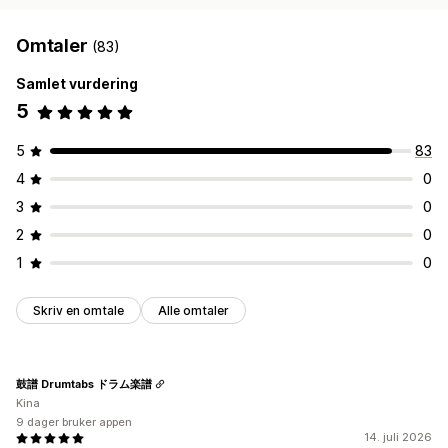
Omtaler
(83)
Samlet vurdering
5
5
83
4
0
3
0
2
0
1
0
Skriv en omtale
Alle omtaler
鼓譜 Drumtabs ドラム楽譜
Kina
9 dager bruker appen
14. juli 2026