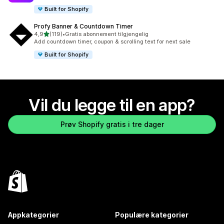
Built for Shopify
Profy Banner & Countdown Timer
av 5 stjerner
4,9
(119)
•
Gratis abonnement tilgjengelig
Totalt 119 omtaler
Add countdown timer, coupon & scrolling text for next sale
Built for Shopify
Vil du legge til en app?
Prøv Shopify gratis i tre dager
Appkategorier
Populære kategorier