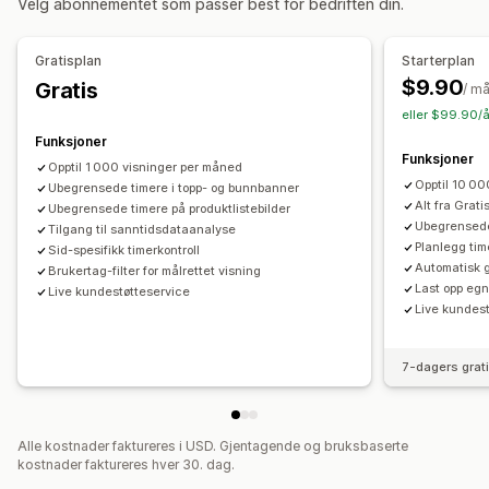
Velg abonnementet som passer best for bedriften din.
Varsel
Produktside
Kampanje
Nedtelling
Tidtakeralternativer
Personaliserte anbefalinger
Gjentakende
Planlagt
Datointervall
Hendelsesbasert
Gratisplan
Starterplan
Tilpasning
Tilbakestill per besøk
Fast sluttdato
Fast minutt
$9.90
Gratis
/ m
Bannerposisjon
Animasjoner
Festet visning
Éngangs
Øktbasert
Økt på tid
eller $99.90/å
Lenker og knapper
Bakgrunner
Farge og skrifttype
Funksjoner
Tidtakertype
Funksjoner
Tilpasset CSS
Emojier
Flere språk
Mobilresponsiv
Opptil 1 000 visninger per måned
Daglige tilbud
Lynsalg
Tidsbegrenset kampanje
Opptil 10 0
Planlegging
Ubegrensede timere i topp- og bunnbanner
Geo-målretting
Kampanjemålretting
Utløpsdato
Spesiell hendelse
Forhåndsbestilling
Alt fra Grati
Ubegrensede timere på produktlistebilder
Atferdsmålretting
Ubegrensede
Tilgang til sanntidsdataanalyse
Produktlansering
Butikkens kasse
Sendingsfrist
Planlegg tim
Sid-spesifikk timerkontroll
Analyser og rapportering
Butikklansering
Automatisk 
Brukertag-filter for målrettet visning
A/B-testing
Atferdssporing
Varmekart
Ytelsessporing
Last opp egn
Live kundestøtteservice
Live kundes
Sanntidsanalyser
Trafikkrapporter
Kundesegmenter
7-dagers grat
Alle kostnader faktureres i USD. Gjentagende og bruksbaserte
kostnader faktureres hver 30. dag.