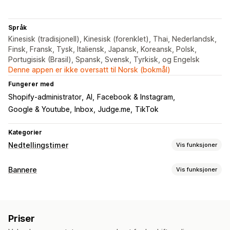
Språk
Kinesisk (tradisjonell), Kinesisk (forenklet), Thai, Nederlandsk,
Finsk, Fransk, Tysk, Italiensk, Japansk, Koreansk, Polsk,
Portugisisk (Brasil), Spansk, Svensk, Tyrkisk, og Engelsk
Denne appen er ikke oversatt til Norsk (bokmål)
Fungerer med
Shopify-administrator
AI
Facebook & Instagram
Google & Youtube
Inbox
Judge.me
TikTok
Kategorier
Nedtellingstimer
Vis funksjoner
Visningsalternativer
Bannere
Vis funksjoner
Tilpasset CSS
Farge og skrifttype
Tilpasset tekst
Bannertype
Tilpasset posisjon
Kunngjøringsfelt
Festet banner
Kunngjøringsfelt
E-postregistrering
Gratis frakt
Popup-vinduer
Animasjoner
Handlekurvside
Kasseside
Priser
Samtykke av personvernforordningen
Multikunngjøring
Målsider
Produktsider