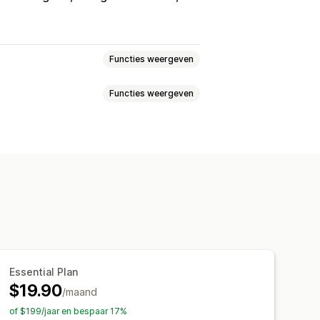
Functies weergeven
Functies weergeven
Aangepaste tekst
lk
Sticky banner
Pop-ups
het ontvangen van e-mail
koutpagina
Landingspagina's
Meerdere aankondigingen
Melding
n
Persoonlijke aanbevelingen
Op basis van evenement
rgave
Links en knoppen
einddatum
Vaste minuut
Eenmalig
Aangepaste CSS
Emoji's
ie
lanning
Geotargeting
Essential Plan
$19.90
ng
/maand
ke actie
Vervaldatum
of $199/jaar en bespaar 17%