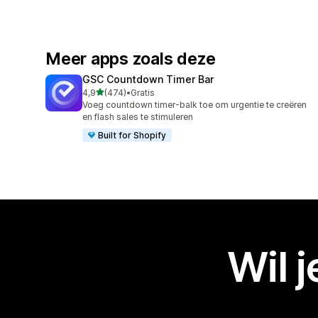
Meer apps zoals deze
GSC Countdown Timer Bar
van 5 sterren
4,9
(474)
•
Gratis
474 recensies in totaal
Voeg countdown timer-balk toe om urgentie te creëren
en flash sales te stimuleren
Built for Shopify
Wil 