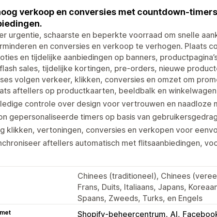
oog verkoop en conversies met countdown-timers, f
iedingen.
r urgentie, schaarste en beperkte voorraad om snelle aan
rminderen en conversies en verkoop te verhogen. Plaats co
ties en tijdelijke aanbiedingen op banners, productpagina’
flash sales, tijdelijke kortingen, pre-orders, nieuwe prod
ses volgen verkeer, klikken, conversies en omzet om promot
ats aftellers op productkaarten, beeldbalk en winkelwagen 
ledige controle over design voor vertrouwen en naadloze 
n gepersonaliseerde timers op basis van gebruikersgedrag
g klikken, vertoningen, conversies en verkopen voor eenv
chroniseer aftellers automatisch met flitsaanbiedingen, vo
Chinees (traditioneel), Chinees (veree
Frans, Duits, Italiaans, Japans, Koreaa
Spaans, Zweeds, Turks, en Engels
 met
Shopify-beheercentrum
AI
Facebook