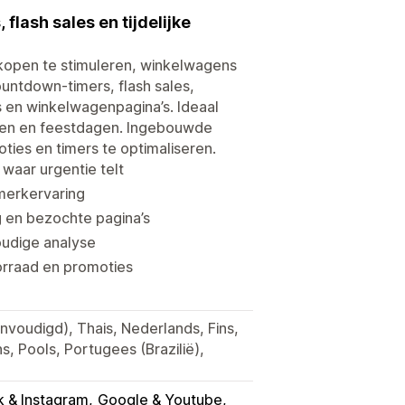
lash sales en tijdelijke
kopen te stimuleren, winkelwagens
untdown-timers, flash sales,
s en winkelwagenpagina’s. Ideaal
ucten en feestdagen. Ingebouwde
ies en timers te optimaliseren.
waar urgentie telt
merkervaring
 en bezochte pagina’s
oudige analyse
orraad en promoties
nvoudigd), Thais, Nederlands, Fins,
ns, Pools, Portugees (Brazilië),
 & Instagram
Google & Youtube