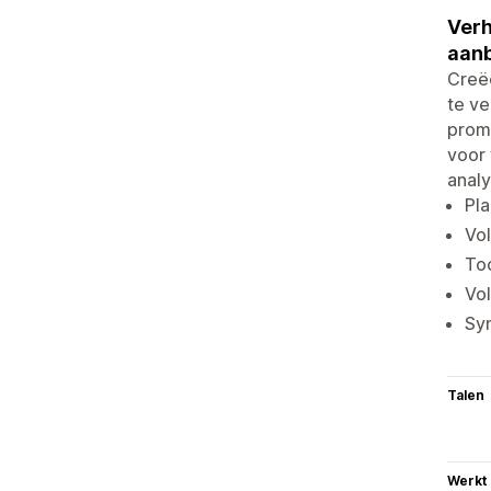
Verh
aanb
Creëe
te ve
promo
voor 
analy
Pla
Vol
Too
Vol
Syn
Talen
Werkt