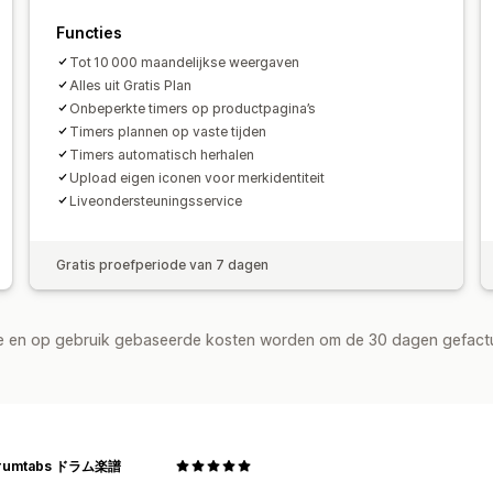
Speciaal evenement
Voorbestelling
A/B-testen
Gedrag volgen
Heatmap
Functies
Uiterste verzenddatum
Winkellancer
Analytics in real time
Verkeersrappo
Tot 10 000 maandelijkse weergaven
Alles uit Gratis Plan
Onbeperkte timers op productpagina’s
Timers plannen op vaste tijden
Timers automatisch herhalen
Upload eigen iconen voor merkidentiteit
Liveondersteuningsservice
Gratis proefperiode van 7 dagen
de en op gebruik gebaseerde kosten worden om de 30 dagen gefact
rumtabs ドラム楽譜