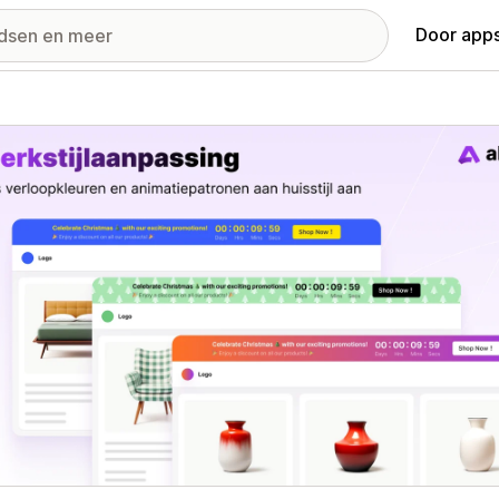
Door apps
ij met uitgelichte afbeeldingen