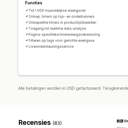
Functies
Tot 1 000 maandelijkse weergaven
Onbep. timers op top- en onderbanners
Onbeperkte timers in productlijstbeelden
Toegang tot realtime data-analyse
Pagina-specifieke timerweergavebesturing
Filteren op tags voor gerichte weergave
Liveondersteuningsservice
Alle betalingen worden in USD gefactureerd. Terugkeren
Recensies
鼓譜 D
(83)