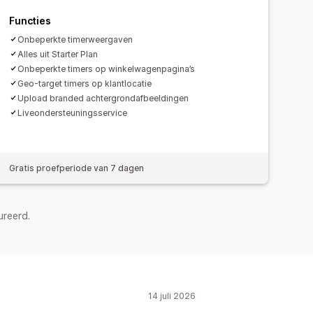
Productlancering
Checkout
s
Prestaties volgen
ing
Functies
rten
Klantsegmenten
Onbeperkte timerweergaven
Alles uit Starter Plan
Onbeperkte timers op winkelwagenpagina’s
Geo-target timers op klantlocatie
Upload branded achtergrondafbeeldingen
Liveondersteuningsservice
Gratis proefperiode van 7 dagen
ureerd.
14 juli 2026