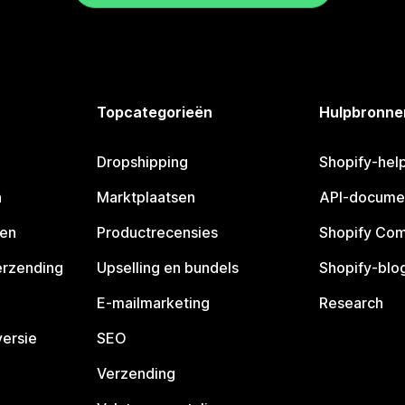
Topcategorieën
Hulpbronne
Dropshipping
Shopify-hel
n
Marktplaatsen
API-docume
pen
Productrecensies
Shopify Co
erzending
Upselling en bundels
Shopify-blo
E-mailmarketing
Research
ersie
SEO
Verzending