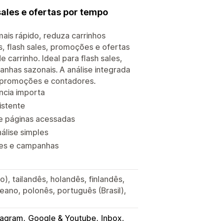
ales e ofertas por tempo
ais rápido, reduza carrinhos
 flash sales, promoções e ofertas
carrinho. Ideal para flash sales,
nhas sazonais. A análise integrada
r promoções e contadores.
ncia importa
istente
e páginas acessadas
álise simples
ões e campanhas
do), tailandês, holandês, finlandês,
reano, polonês, português (Brasil),
tagram
Google & Youtube
Inbox