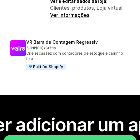
Ver e editar dados da loja:
Clientes, produtos, Loja virtual
Ver informações
VR Barra de Contagem Regressiv
de 5 estrelas
5,0
(80)
•
Grátis
80 avaliações ao todo
Crie escassez com contadores de estoque e carrinho
fixo
Built for Shopify
r adicionar um 