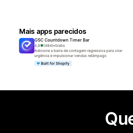
Mais apps parecidos
GSC Countdown Timer Bar
de 5 estrelas
4,9
(484)
•
Grátis
484 avaliações ao todo
Adicione a barra de contagem regressiva para criar
urgência e impulsionar vendas relâmpago
Built for Shopify
Que