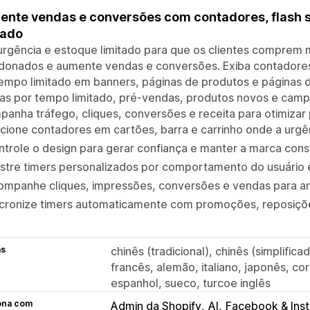
nte vendas e conversões com contadores, flash s
tado
urgência e estoque limitado para que os clientes comprem m
donados e aumente vendas e conversões. Exiba contadores,
empo limitado em banners, páginas de produtos e páginas de 
as por tempo limitado, pré-vendas, produtos novos e campa
anha tráfego, cliques, conversões e receita para otimiza
cione contadores em cartões, barra e carrinho onde a urgê
trole o design para gerar confiança e manter a marca cons
stre timers personalizados por comportamento do usuário 
ompanhe cliques, impressões, conversões e vendas para an
ncronize timers automaticamente com promoções, reposiç
as
chinês (tradicional), chinês (simplifica
francês, alemão, italiano, japonês, co
espanhol, sueco, turcoe inglês
ona com
Admin da Shopify
AI
Facebook & Ins