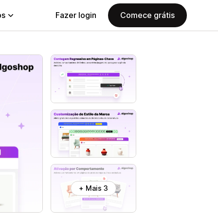
ps
Fazer login
Comece grátis
+ Mais 3