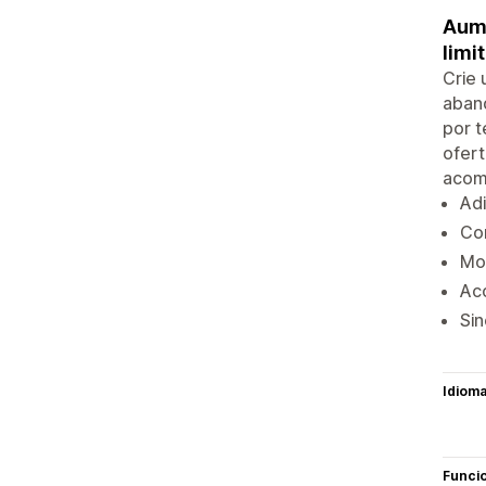
Aume
limi
Crie 
aban
por t
ofert
acomp
Adi
Con
Mo
Ac
Si
Idiom
Funci