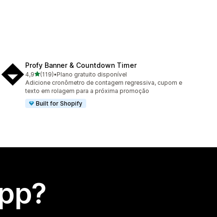
Profy Banner & Countdown Timer
de 5 estrelas
4,9
(119)
•
Plano gratuito disponível
119 avaliações ao todo
Adicione cronômetro de contagem regressiva, cupom e
texto em rolagem para a próxima promoção
Built for Shopify
app?