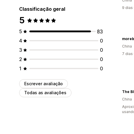
China
9 dias
Classificação geral
5
5
83
moreb
4
0
China
3
0
7 dias
2
0
1
0
Escrever avaliação
The B
Todas as avaliações
China
Aprox
usand