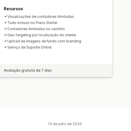
de vencimento
Evento especial
s
Checkout
Recursos
o prazo
Abertura de loja
Visualizações de contadores ilimitadas
rtamento
Tudo incluso no Plano Starter
Contadores ilimitados no carrinho
nhamento do desempenho
Geo‑targeting por localização do cliente
 tráfego
Segmentos de clientes
Upload de imagens de fundo com branding
Serviço de Suporte Online
Avaliação gratuita de 7 dias
14 de julho de 2026