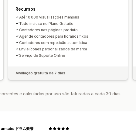
Promoção por tempo limitado
Data 
Segmentação por comportamento
Recursos
Pré-vendas
Lançamento de produto
Análises e relatórios
Horário limite da compra para envio n
Até 10 000 visualizações mensais
Testes A/B
Rastreamento de compo
Tudo incluso no Plano Gratuito
Contadores nas páginas produto
Mapas codificados por cores
Acompa
Agende contadores para horários fixos
Análise em tempo real
Relatórios de
Contadores com repetição automática
Envie ícones personalizados da marca
Serviço de Suporte Online
Avaliação gratuita de 7 dias
rrentes e calculadas por uso são faturadas a cada 30 dias.
rumtabs ドラム楽譜