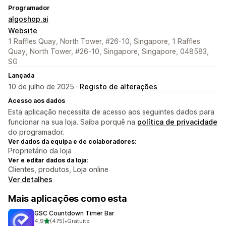
Programador
algoshop.ai
Website
1 Raffles Quay, North Tower, #26-10, Singapore, 1 Raffles
Quay, North Tower, #26-10, Singapore, Singapore, 048583,
SG
Lançada
10 de julho de 2025 ·
Registo de alterações
Acesso aos dados
Esta aplicação necessita de acesso aos seguintes dados para
funcionar na sua loja. Saiba porquê na
política de privacidade
do programador.
Ver dados da equipa e de colaboradores:
Proprietário da loja
Ver e editar dados da loja:
Clientes, produtos, Loja online
Ver detalhes
Mais aplicações como esta
GSC Countdown Timer Bar
de 5 estrelas
4,9
(475)
•
Gratuito
475 total de avaliações