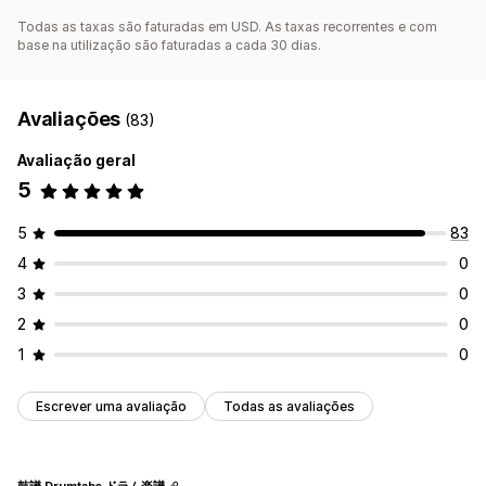
Todas as taxas são faturadas em USD. As taxas recorrentes e com
base na utilização são faturadas a cada 30 dias.
Avaliações
(83)
Avaliação geral
5
5
83
4
0
3
0
2
0
1
0
Escrever uma avaliação
Todas as avaliações
鼓譜 Drumtabs ドラム楽譜