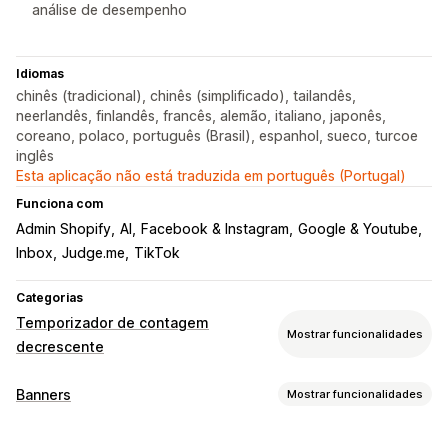
análise de desempenho
Idiomas
chinês (tradicional), chinês (simplificado), tailandês,
neerlandês, finlandês, francês, alemão, italiano, japonês,
coreano, polaco, português (Brasil), espanhol, sueco, turcoe
inglês
Esta aplicação não está traduzida em português (Portugal)
Funciona com
Admin Shopify
AI
Facebook & Instagram
Google & Youtube
Inbox
Judge.me
TikTok
Categorias
Temporizador de contagem
Mostrar funcionalidades
decrescente
Opções de apresentação
Banners
Mostrar funcionalidades
CSS personalizado
Cor e tipo de letra
Tipo de banner
Texto personalizado
Posição personalizada