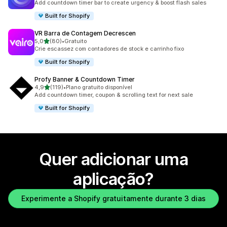
Add countdown timer bar to create urgency & boost flash sales
Built for Shopify
VR Barra de Contagem Decrescen
de 5 estrelas
5,0
(80)
•
Gratuito
80 total de avaliações
Crie escassez com contadores de stock e carrinho fixo
Built for Shopify
Profy Banner & Countdown Timer
de 5 estrelas
4,9
(119)
•
Plano gratuito disponível
119 total de avaliações
Add countdown timer, coupon & scrolling text for next sale
Built for Shopify
Quer adicionar uma
aplicação?
Experimente a Shopify gratuitamente durante 3 dias