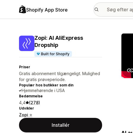
Shopify App Store
Galle
Zopi: AI AliExpress
Dropship
Built for Shopify
Priser
Gratis abonnement tilgængeligt. Mulighed
for gratis prøveperiode.
Populær hos butikker som din
Hjemmehørende i USA
Bedømmelse
4,4
(278)
Udvikler
Zopi ⭐
Installér
AI a