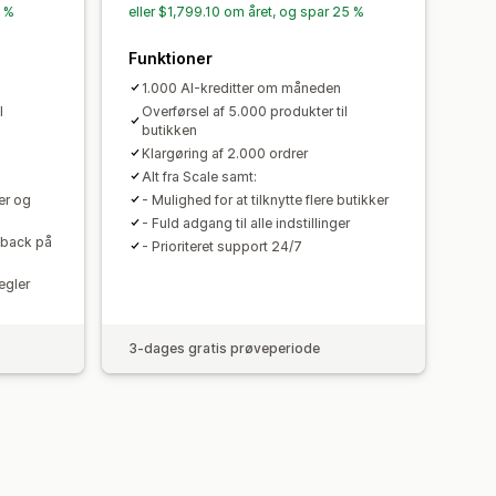
5 %
eller $1,799.10 om året, og spar 25 %
Funktioner
1.000 AI-kreditter om måneden
l
Overførsel af 5.000 produkter til
butikken
Klargøring af 2.000 ordrer
Alt fra Scale samt:
er og
- Mulighed for at tilknytte flere butikker
- Fuld adgang til alle indstillinger
shback på
- Prioriteret support 24/7
egler
3-dages gratis prøveperiode