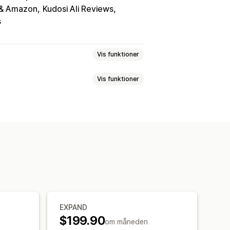
 & Amazon
Kudosi Ali Reviews
s
Vis funktioner
Vis funktioner
Hus og have
Sundhed og skønhed
værk
Underholdning og medier
Personlig tilpasning
tsprodukter
Produkter til kæledyr
Auto
Veletablerede produkter
Vægkunst
dene)
Kina
Storbritannien
rdresporing
EXPAND
$199.90
om måneden