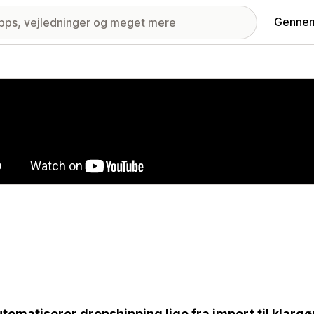
Gennem
ri med udvalgte billeder
utomatiserer dropshipping lige fra import til klar