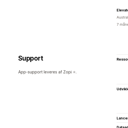
Eleva
Austra
7 måne
Support
Resso
App-support leveres af Zopi ⭐.
Udvikl
Lance
Dataa