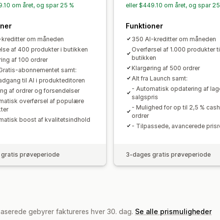
79.10 om året, og spar 25 %
eller $449.10 om året, og spar 2
oner
Funktioner
-kreditter om måneden
350 AI-kreditter om måneden
lse af 400 produkter i butikken
Overførsel af 1.000 produkter ti
butikken
ing af 100 ordrer
Klargøring af 500 ordrer
a Gratis-abonnementet samt:
Alt fra Launch samt:
adgang til AI i produkteditoren
- Automatisk opdatering af lag
ing af ordrer og forsendelser
salgspris
matisk overførsel af populære
- Mulighed for op til 2,5 % ca
ter
ordrer
matisk boost af kvalitetsindhold
- Tilpassede, avancerede prisr
gratis prøveperiode
3-dages gratis prøveperiode
baserede gebyrer faktureres hver 30. dag.
Se alle prismuligheder