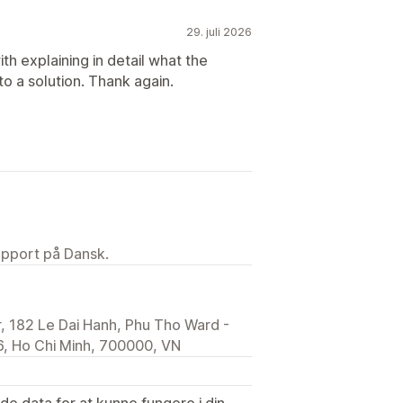
29. juli 2026
ith explaining in detail what the
o a solution. Thank again.
upport på Dansk.
, 182 Le Dai Hanh, Phu Tho Ward -
, Ho Chi Minh, 700000, VN
e data for at kunne fungere i din