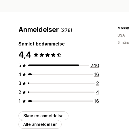
Anmeldelser
Mossy
(278)
USA
5 måne
Samlet bedømmelse
4,4
5
240
4
16
3
2
2
4
1
16
Skriv en anmeldelse
Alle anmeldelser