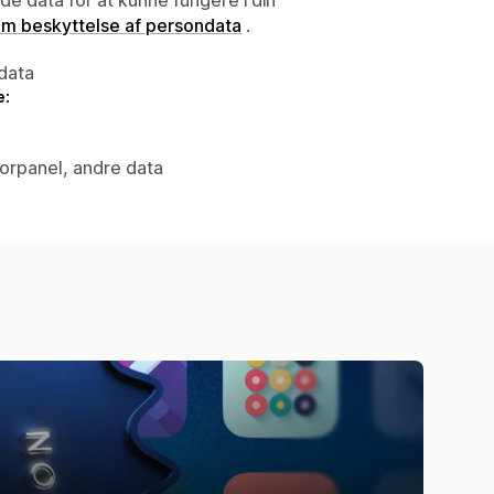
 om beskyttelse af persondata
.
data
e:
torpanel, andre data