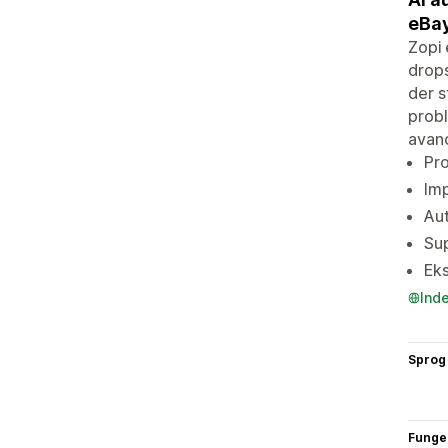
eBa
Zopi 
drops
der s
probl
avanc
Pro
Imp
Aut
Sup
Eks
Ind
Sprog
Funge