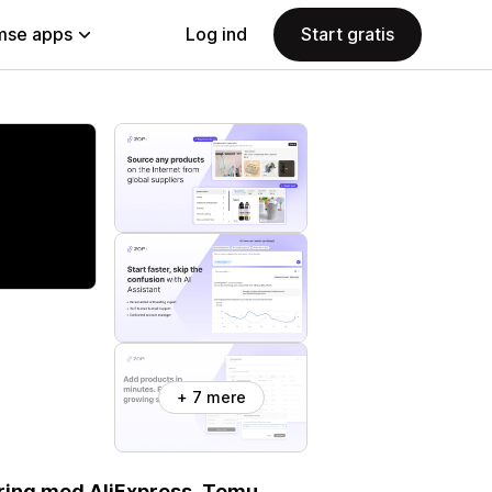
se apps
Log ind
Start gratis
+ 7 mere
gøring med AliExpress, Temu,