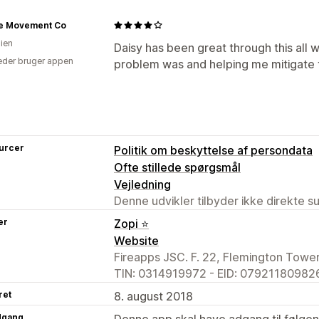
te Movement Co
lien
Daisy has been great through this all w
der bruger appen
problem was and helping me mitigate t
urcer
Politik om beskyttelse af persondata
Ofte stillede spørgsmål
Vejledning
Denne udvikler tilbyder ikke direkte s
er
Zopi ⭐
Website
Fireapps JSC. F. 22, Flemington Tower
TIN: 0314919972 - EID: 079211809826
ret
8. august 2018
dgang
Denne app skal have adgang til følgend