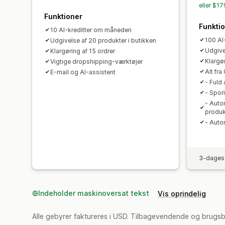
eller $1
Funktioner
Funkti
10 AI-kreditter om måneden
100 AI
Udgivelse af 20 produkter i butikken
Udgive
Klargøring af 15 ordrer
Klargør
Vigtige dropshipping-værktøjer
Alt fr
E-mail og AI-assistent
- Fuld 
- Spor
- Auto
produk
- Auto
3-dages 
Indeholder maskinoversat tekst
Vis oprindelig
Alle gebyrer faktureres i USD. Tilbagevendende og brugs