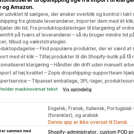
y og Amazon.
er udviklet til sælgere, der ønsker overblik og kontrol i takt 
hipping fra globale leverandører, importer dem med ét klik
tjæler din tid. Fra produktopdateringer til klargøring af ordre
emfrit på tværs af leverandører – så du bruger mindre tid på
er, tilbud og vækststrategier.
duktopdagelse – Find populære produkter, der er værd at s
ort med ét klik – Tilføj produkter til din Shopify-butik på få 
omatiseret klargøring – Håndter din drift uden manuelt arb
port af høj kvalitet – Zopis dropshipping-supportteam hjæl
pertservice – Tilpasset emballage, 3PL-lager, produktsour
eholder maskinoversat tekst
Vis oprindelig
Engelsk, Fransk, Italiensk, Portugisisk 
(forenklet), og arabisk
Denne app er ikke oversat til Dansk
rer sammen med
Shopify-administrator
custom POD pr