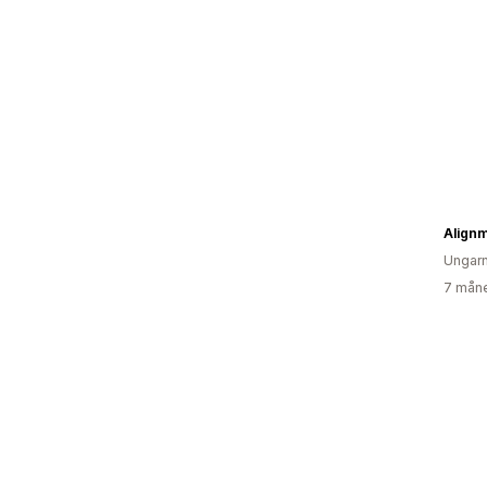
Align
Ungar
7 måne