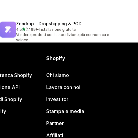
Zendrop ‑ Dropshipping & POD
stelle su 5
4,5
(1.169)
•
Installazione gratuita
1169 recensioni totali
Vendere prodotti con la spedizione più economica e
veloce
Shopify
stenza Shopify
Chi siamo
ione API
Lavora con noi
i Shopify
Investitori
ify
Stampa e media
Partner
Affiliati