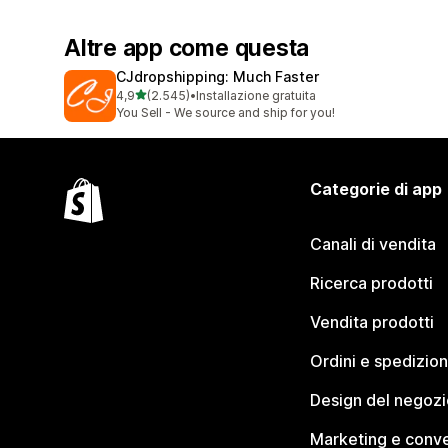
Altre app come questa
CJdropshipping: Much Faster
stelle su 5
4,9
(2.545)
•
Installazione gratuita
2545 recensioni totali
You Sell - We source and ship for you!
Categorie di app
Canali di vendita
Ricerca prodotti
Vendita prodotti
Ordini e spedizion
Design del negozi
Marketing e conve