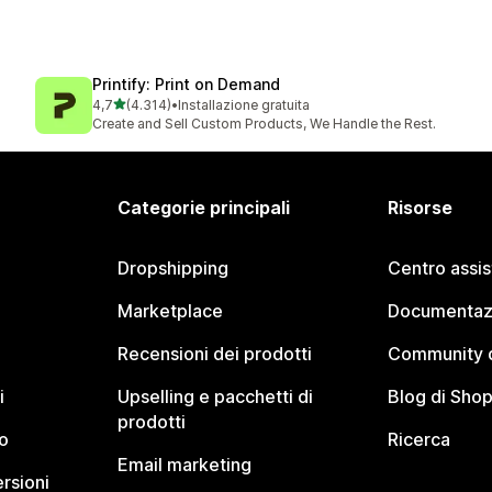
Printify: Print on Demand
stelle su 5
4,7
(4.314)
•
Installazione gratuita
4314 recensioni totali
Create and Sell Custom Products, We Handle the Rest.
Categorie principali
Risorse
Dropshipping
Centro assi
Marketplace
Documentaz
Recensioni dei prodotti
Community d
i
Upselling e pacchetti di
Blog di Shop
prodotti
o
Ricerca
Email marketing
rsioni