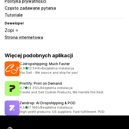
Polityka prywatności
Często zadawane pytania
Tutoriale
Deweloper
Zopi ⭐
Strona internetowa
Więcej podobnych aplikacji
CJdropshipping: Much Faster
na 5 gwiazdek
4,9
(2 544)
•
Bezpłatna instalacja
Łączna liczba recenzji: 2544
You Sell - We source and ship for you!
Printify: Print on Demand
na 5 gwiazdek
4,7
(4 312)
•
Bezpłatna instalacja
Łączna liczba recenzji: 4312
Create and Sell Custom Products, We Handle the Rest.
Zendrop: AI Dropshipping & POD
na 5 gwiazdek
4,5
(1 168)
•
Bezpłatna instalacja
Łączna liczba recenzji: 1168
High-profit products. US suppliers. Fast fulfillment. POD.