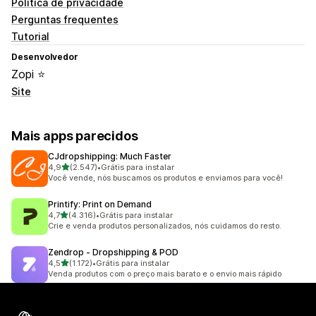
Política de privacidade
Perguntas frequentes
Tutorial
Desenvolvedor
Zopi ⭐
Site
Mais apps parecidos
CJdropshipping: Much Faster
de 5 estrelas
4,9
(2.547)
•
Grátis para instalar
2547 avaliações ao todo
Você vende, nós buscamos os produtos e enviamos para você!
Printify: Print on Demand
de 5 estrelas
4,7
(4.316)
•
Grátis para instalar
4316 avaliações ao todo
Crie e venda produtos personalizados, nós cuidamos do resto.
Zendrop ‑ Dropshipping & POD
de 5 estrelas
4,5
(1.172)
•
Grátis para instalar
1172 avaliações ao todo
Venda produtos com o preço mais barato e o envio mais rápido