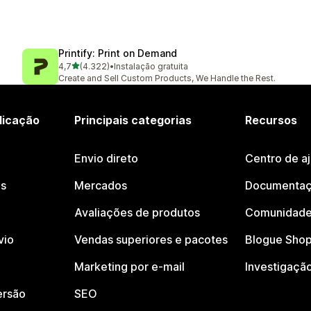
Printify: Print on Demand
de 5 estrelas
4,7
(4.322)
•
Instalação gratuita
4322 total de avaliações
Create and Sell Custom Products, We Handle the Rest.
licação
Principais categorias
Recursos
Envio direto
Centro de a
os
Mercados
Documentaç
Avaliações de produtos
Comunidade
vio
Vendas superiores e pacotes
Blogue Shop
Marketing por e-mail
Investigaçã
ersão
SEO