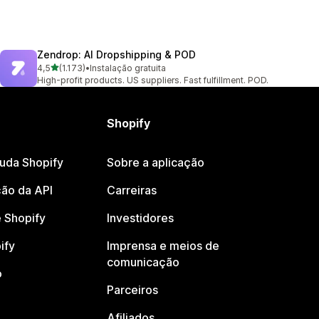
Zendrop: AI Dropshipping & POD
de 5 estrelas
4,5
(1.173)
•
Instalação gratuita
1173 total de avaliações
High-profit products. US suppliers. Fast fulfillment. POD.
Shopify
juda Shopify
Sobre a aplicação
ão da API
Carreiras
 Shopify
Investidores
ify
Imprensa e meios de
comunicação
o
Parceiros
Afiliados