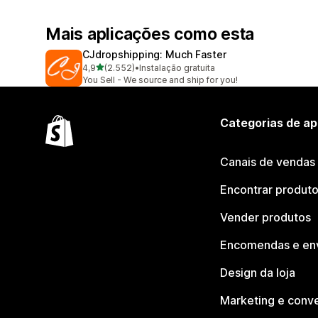
Mais aplicações como esta
CJdropshipping: Much Faster
de 5 estrelas
4,9
(2.552)
•
Instalação gratuita
2552 total de avaliações
You Sell - We source and ship for you!
Categorias de ap
Canais de vendas
Encontrar produt
Vender produtos
Encomendas e en
Design da loja
Marketing e conv