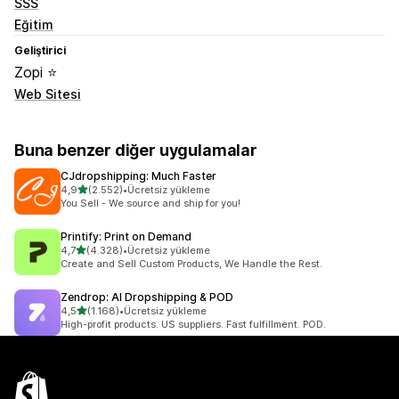
SSS
Eğitim
Geliştirici
Zopi ⭐
Web Sitesi
Buna benzer diğer uygulamalar
CJdropshipping: Much Faster
5 yıldız üzerinden
4,9
(2.552)
•
Ücretsiz yükleme
toplam 2552 değerlendirme
You Sell - We source and ship for you!
Printify: Print on Demand
5 yıldız üzerinden
4,7
(4.328)
•
Ücretsiz yükleme
toplam 4328 değerlendirme
Create and Sell Custom Products, We Handle the Rest.
Zendrop: AI Dropshipping & POD
5 yıldız üzerinden
4,5
(1.168)
•
Ücretsiz yükleme
toplam 1168 değerlendirme
High-profit products. US suppliers. Fast fulfillment. POD.