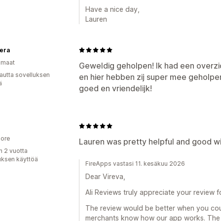
Have a nice day,
Lauren
era
omaat
Geweldig geholpen! Ik had een overzi
autta sovelluksen
en hier hebben zij super mee geholpen
ä
goed en vriendelijk!
ore
Lauren was pretty helpful and good wi
n 2 vuotta
uksen käyttöä
FireApps vastasi 11. kesäkuu 2026
Dear Vireva,
Ali Reviews truly appreciate your review f
The review would be better when you coul
merchants know how our app works. The 