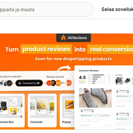
Selaa sovellu
elykuvagalleria