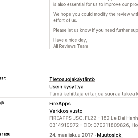
is also essential for us to improve our pr
We hope you could modify the review wit
effort of us.
Please let us know if you need further sup
Have a nice day,
Ali Reviews Team
sit
Tietosuojakäytäntö
Usein kysyttyä
Tämä kehittäjä ei tarjoa suoraa tukea k
äjä
FireApps
Verkkosivusto
FIREAPPS JSC. Fl.22 - 182 Le Dai Han
0314919972 - EID: 079211809826, Ho 
erattu
24. maaliskuu 2017 ·
Muutosloki