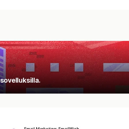
ovelluksilla.
Email Marketing: EmailWish