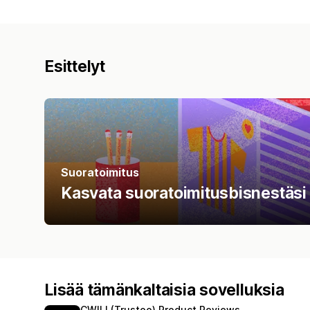
Esittelyt
Suoratoimitus
Kasvata suoratoimitusbisnestäsi s
Lisää tämänkaltaisia sovelluksia
CWILL(Trustoo) Product Reviews