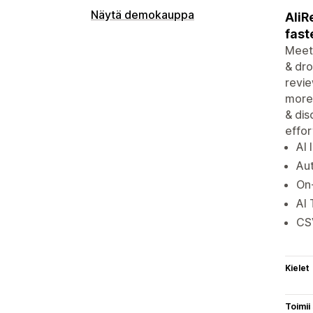
Näytä demokauppa
AliR
fast
Meet 
& dro
revie
more.
& dis
effor
AI 
Aut
On-
AI 
CSV
Kielet
Toimii