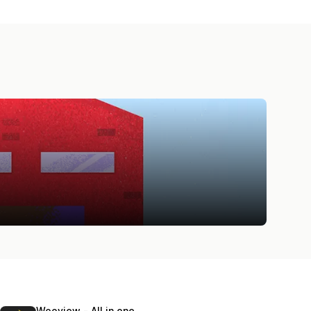
Wooview ‑ All in one