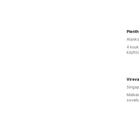
Plenth
Alank
4 kuuk
käyttö
Vireva
Singap
Melkei
sovell