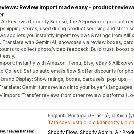
eviews: Review import made easy - product reviews 
er
Ali Reviews (formerly Kudosi), the AI-powered product rev
pshipping stores, used during product sourcing and store s
ws app lets you instantly import reviews & ratings from Ali
 Translate with Gemini AI, showcase via review boxes, car
counts to collect photo/video feedback. Build trust, boost 
tlessly.
Import: Instantly with Amazon, Temu, Etsy, eBay & AliExpre
o Collect: Set up auto emails flow & offer discounts for ph
brand Display: Show ratings, boxes, carousels, pop-ups — f
Translate: Gemini turns reviews into your buyer's languages 
 Import: Transfer reviews from other review platforms (L
Englanti, Portugali (Brasilia), ja Kiina (
Tätä sovellusta ei ole käännetty kiele
 seuraavan kanssa:
Shopify Flow
Shopify Admin
Air Pro