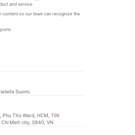
oduct and service.
h content so our team can recognize the
ports.
ielellä Suomi.
h, Phu Tho Ward, HCM, TIN:
Chi Minh city, 0840, VN