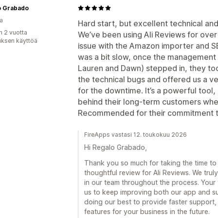
o Grabado
a
Hard start, but excellent technical a
n 2 vuotta
We’ve been using Ali Reviews for over
uksen käyttöä
issue with the Amazon importer and SE
was a bit slow, once the management 
Lauren and Dawn) stepped in, they too
the technical bugs and offered us a v
for the downtime. It’s a powerful tool,
behind their long-term customers whe
Recommended for their commitment to 
FireApps vastasi 12. toukokuu 2026
Hi Regalo Grabado,
Thank you so much for taking the time to
thoughtful review for Ali Reviews. We trul
in our team throughout the process. Your
us to keep improving both our app and su
doing our best to provide faster support, 
features for your business in the future.