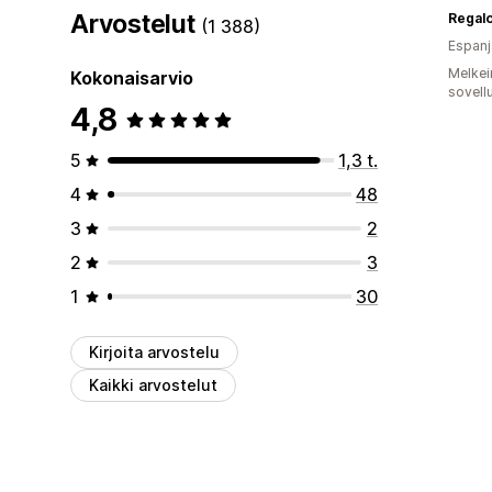
Arvostelut
Regal
(1 388)
Espanj
Melkei
Kokonaisarvio
sovell
4,8
5
1,3 t.
4
48
3
2
2
3
1
30
Kirjoita arvostelu
Kaikki arvostelut