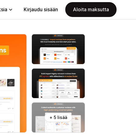
ksia
Kirjaudu sisään
Aloita maksutta
+ 5 lisää