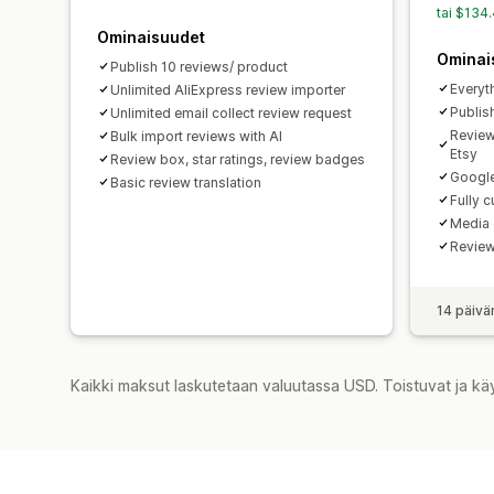
tai $134
Ominaisuudet
Ominai
Publish 10 reviews/ product
Everyth
Unlimited AliExpress review importer
Publis
Unlimited email collect review request
Review
Bulk import reviews with AI
Etsy
Review box, star ratings, review badges
Google
Basic review translation
Fully 
Media 
Review
14 päivä
Kaikki maksut laskutetaan valuutassa USD. Toistuvat ja kä