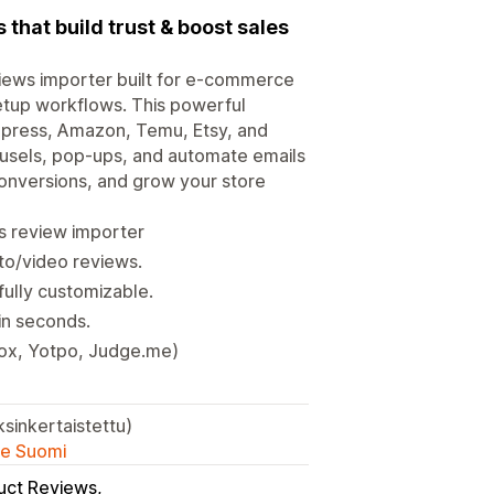
that build trust & boost sales
iews importer built for e-commerce
etup workflows. This powerful
Express, Amazon, Temu, Etsy, and
ousels, pop-ups, and automate emails
conversions, and grow your store
ss review importer
oto/video reviews.
ully customizable.
in seconds.
oox, Yotpo, Judge.me)
yksinkertaistettu)
lle Suomi
duct Reviews