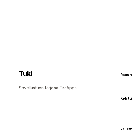
Tuki
Resurs
Sovellustuen tarjoaa FireApps.
Kehitt
Lanse