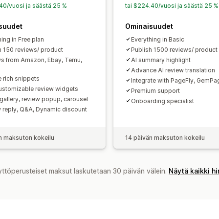
.40/vuosi ja säästä 25 %
tai $224.40/vuosi ja säästä 25 %
suudet
Ominaisuudet
ing in Free plan
Everything in Basic
h 150 reviews/ product
Publish 1500 reviews/ product
s from Amazon, Ebay, Temu,
AI summary highlight
Advance AI review translation
 rich snippets
Integrate with PageFly, GemPa
customizable review widgets
Premium support
gallery, review popup, carousel
Onboarding specialist
 reply, Q&A, Dynamic discount
n maksuton kokeilu
14 päivän maksuton kokeilu
yttöperusteiset maksut laskutetaan 30 päivän välein.
Näytä kaikki h