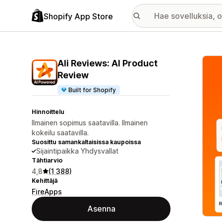
Shopify App Store
Esitt
Ali Reviews: AI Product
Review
Built for Shopify
Hinnoittelu
Ilmainen sopimus saatavilla. Ilmainen
kokeilu saatavilla.
Suosittu samankaltaisissa kaupoissa
Sijaintipaikka Yhdysvallat
Tähtiarvio
4,8
(1 388)
Kehittäjä
FireApps
Asenna