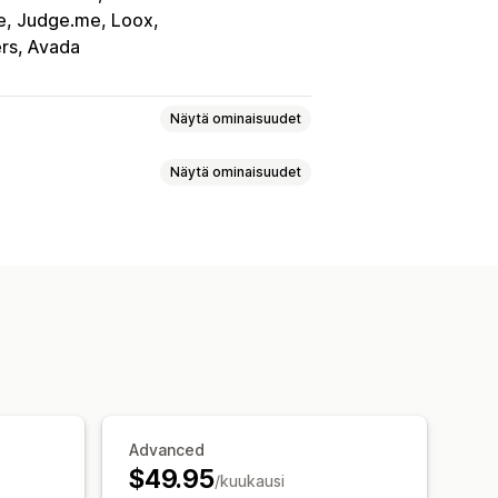
e, Judge.me, Loox
ers, Avada
Näytä ominaisuudet
Näytä ominaisuudet
eoarvostelut
Tähtiluokitukset
agalleriat
Ruudukkoasettelu
tearvostelut
lut -sivu
Parhaat arvostelut
 ja vastauksia
Suodatus
t
Seuranta
lyt
Kampanjat
Tuonti ja vienti
autetut pyynnöt
Advanced
$49.95
/kuukausi