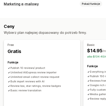
Opcje wyświetlania
Marketing e-mailowy
Pokaż funkcje
Referencje
Recenzje ze zdjęciami
Recenzje z filmami
Rodzaje kampanii
Liczba gwiazdek
Głosowanie
Znaczki
Karuzele
Rabaty
E-maile po wykonaniu danej czynności
Galerie multimediów
Układ siatki
Karty lub paski boczne
Ceny
Recenzje produktu
Strona wszystkich recenzji
Najlepsze recenzje
Wybierz plan najlepiej dopasowany do potrzeb firmy.
Kluczowe informacje z recenzji
Pytania i odpowiedzi
Zarządzanie kampaniami
Filtrowanie
Fragmenty rozszerzone
Edytor
Wzorce
Automatyzacje
Śledzenie
Free
Basic
Sposoby zbierania recenzji
$14.95
Gratis
/m
Prośby przez e-mail
Formularze
Ankiety
Promocje
albo $134.40/
Import i eksport
Migracja recenzji
Automatyzacje
Funkcje
Funkcje
Niestandardowe prośby
Publish 10 reviews/ product
Everything i
Unlimited AliExpress review importer
Publish 150 
Unlimited email collect review request
Reviews fro
Bulk import reviews with AI
Google rich 
Review box, star ratings, review badges
Fully custom
Basic review translation
Media galler
Review repl