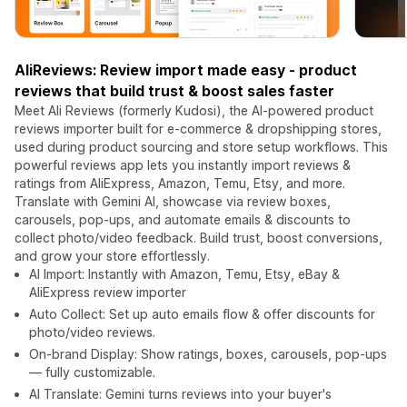
AliReviews: Review import made easy - product
reviews that build trust & boost sales faster
Meet Ali Reviews (formerly Kudosi), the AI-powered product
reviews importer built for e-commerce & dropshipping stores,
used during product sourcing and store setup workflows. This
powerful reviews app lets you instantly import reviews &
ratings from AliExpress, Amazon, Temu, Etsy, and more.
Translate with Gemini AI, showcase via review boxes,
carousels, pop-ups, and automate emails & discounts to
collect photo/video feedback. Build trust, boost conversions,
and grow your store effortlessly.
AI Import: Instantly with Amazon, Temu, Etsy, eBay &
AliExpress review importer
Auto Collect: Set up auto emails flow & offer discounts for
photo/video reviews.
On-brand Display: Show ratings, boxes, carousels, pop-ups
— fully customizable.
AI Translate: Gemini turns reviews into your buyer's