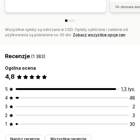
14-dniowa da
Wszystkie opłaty są naliczane w USD. Opłaty cykliczne i zależne od
użytkowania są pobierane co 30 dni.
Zobacz wszystkie opcje cen
Recenzje
(1 383)
Ogólna ocena
4,8
5
1,3 tys.
4
48
3
2
2
3
1
30
Napisz recenzję
Wszystkie recenzje