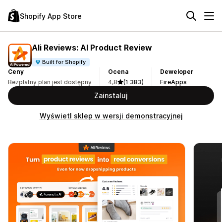
Shopify App Store
Ali Reviews: AI Product Review
Built for Shopify
Ceny
Ocena
Deweloper
Bezpłatny plan jest dostępny
4,8
(1 383)
FireApps
Zainstaluj
Wyświetl sklep w wersji demonstracyjnej