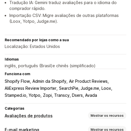
Tradução IA: Gemini traduz avaliações para o idioma do
comprador rápido.
Importação CSV: Migre avaliações de outras plataformas
(Loox, Yotpo, Judge.me).
Recomendado por lojas como a sua
Localização: Estados Unidos
Idiomas
inglês, português (Brasil)e chinês (simplificado)
Funciona com
Shopify Flow
Admin da Shopify
Air Product Reviews
AliExpress Review Importer
SearchPie, Judge.me, Loox
Stamped.io, Yotpo
Zopi, Transcy, Dsers, Avada
Categorias
Avaliações de produtos
Mostrar os recursos
Opções de exibição
E-mail marketing
Mostrar os recursos