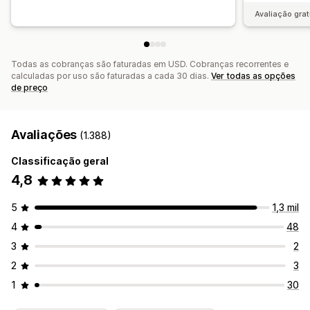
Avaliação grat
Todas as cobranças são faturadas em USD. Cobranças recorrentes e
calculadas por uso são faturadas a cada 30 dias.
Ver todas as opções
de preço
Avaliações
(1.388)
Classificação geral
4,8
5
1,3 mil
4
48
3
2
2
3
1
30