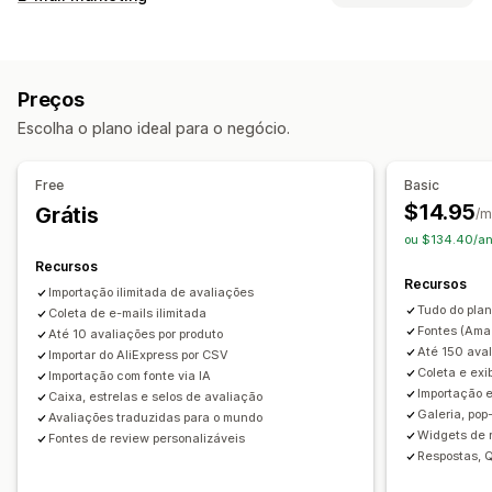
Depoimentos
Avaliações por fotos
Avaliações por vídeos
Tipos de campanhas
Avaliações por estrelas
Votação
Selos
Carrosséis
Descontos
E-mails de acompanhamento
Galerias de mídia
Layout de grade
Abas ou barras laterais
Preços
Avaliações de produtos
Página de todas as avaliações
Principais avaliações
Escolha o plano ideal para o negócio.
Highlights de avaliações
Perguntas e respostas
Filtragem
Gerenciamento de campanhas
Rich snippets
Ferramenta de edição
Modelos
Automações
Free
Basic
Acompanhamento
Maneiras de obter avaliações
$14.95
Grátis
/m
Solicitações por e-mail
Formulários
Pesquisas
ou $134.40/an
Promoções
Importação e exportação
Recursos
Recursos
Migração de avaliações
Automações
Importação ilimitada de avaliações
Tudo do plan
Coleta de e-mails ilimitada
Solicitações personalizadas
Fontes (Amaz
Até 10 avaliações por produto
Até 150 aval
Importar do AliExpress por CSV
Coleta e exi
Importação com fonte via IA
Importação 
Caixa, estrelas e selos de avaliação
Galeria, pop
Avaliações traduzidas para o mundo
Widgets de 
Fontes de review personalizáveis
Respostas, 