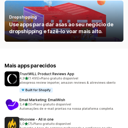
Dropshipping
Use apps para dar asas ao seu negócio de
dropshipping e fazê-lo voar mais alto.
Mais apps parecidos
TrustWILL Product Reviews App
de 5 estrelas
4,9
(1.495)
•
Plano gratuito disponível
1495 avaliações ao todo
aliexpress review importer, amazon reviews & alireviews oberlo
Built for Shopify
Email Marketing: EmailWish
de 5 estrelas
3,4
(5)
•
Plano gratuito disponível
5 avaliações ao todo
Automações de e-mail prontas na nossa plataforma completa.
Wooview ‑ All in one
de 5 estrelas
5,0
(7)
•
Plano gratuito disponível
7 avaliações ao todo