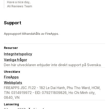
Have a nice day,
Ali Reviews Team
Support
Appsupport tillhandahålls av FireApps.
Resurser
Integritetspolicy
Vanliga frågor
Den här utvecklaren erbjuder inte direkt support på Svenska.
Utvecklare
FireApps
Webbplats
FIREAPPS JSC. Fl.22 - 182 Le Dai Hanh, Phu Tho Ward, HCM,
TIN: 0314919972 - EID: 079211809826, Ho Chi Minh city,
0840, VN
Lansering