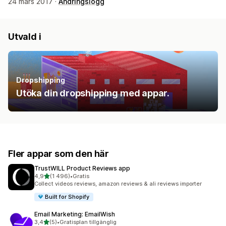
24 mars 2017 ·
Ändringslogg
Utvald i
Dropshipping
Utöka din dropshipping med appar.
Fler appar som den här
TrustWILL Product Reviews app
av 5 stjärnor
4,9
(1 496)
•
Gratis
1496 recensioner totalt
Collect videos reviews, amazon reviews & ali reviews importer
Built for Shopify
Email Marketing: EmailWish
av 5 stjärnor
3,4
(5)
•
Gratisplan tillgänglig
5 recensioner totalt