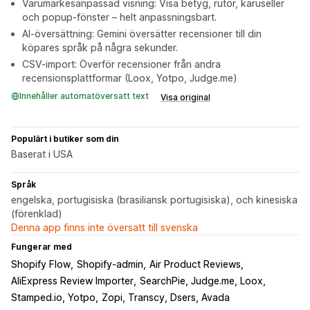
Varumärkesanpassad visning: Visa betyg, rutor, karuseller
och popup-fönster – helt anpassningsbart.
AI-översättning: Gemini översätter recensioner till din
köpares språk på några sekunder.
CSV-import: Överför recensioner från andra
recensionsplattformar (Loox, Yotpo, Judge.me)
Innehåller automatöversatt text
Visa original
Populärt i butiker som din
Baserat i USA
Språk
engelska, portugisiska (brasiliansk portugisiska), och kinesiska
(förenklad)
Denna app finns inte översatt till svenska
Fungerar med
Shopify Flow
Shopify-admin
Air Product Reviews
AliExpress Review Importer
SearchPie, Judge.me, Loox
Stamped.io, Yotpo
Zopi, Transcy, Dsers, Avada