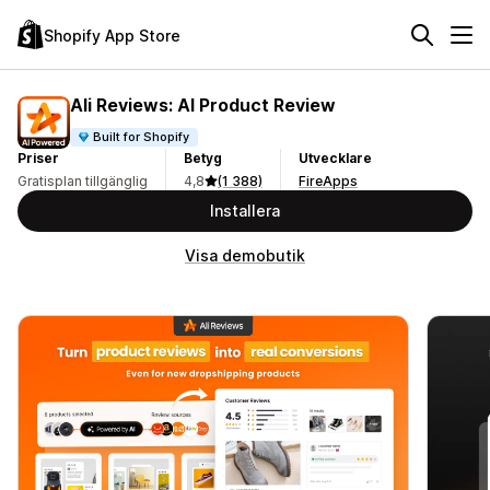
Shopify App Store
Ali Reviews: AI Product Review
Built for Shopify
Priser
Betyg
Utvecklare
Gratisplan tillgänglig
4,8
(1 388)
FireApps
Installera
Visa demobutik