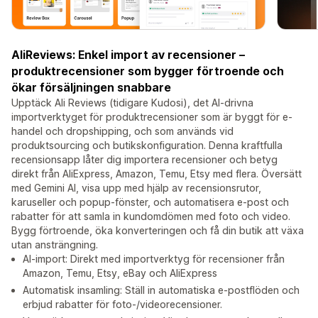
AliReviews: Enkel import av recensioner –
produktrecensioner som bygger förtroende och
ökar försäljningen snabbare
Upptäck Ali Reviews (tidigare Kudosi), det AI-drivna
importverktyget för produktrecensioner som är byggt för e-
handel och dropshipping, och som används vid
produktsourcing och butikskonfiguration. Denna kraftfulla
recensionsapp låter dig importera recensioner och betyg
direkt från AliExpress, Amazon, Temu, Etsy med flera. Översätt
med Gemini AI, visa upp med hjälp av recensionsrutor,
karuseller och popup-fönster, och automatisera e-post och
rabatter för att samla in kundomdömen med foto och video.
Bygg förtroende, öka konverteringen och få din butik att växa
utan ansträngning.
AI-import: Direkt med importverktyg för recensioner från
Amazon, Temu, Etsy, eBay och AliExpress
Automatisk insamling: Ställ in automatiska e-postflöden och
erbjud rabatter för foto-/videorecensioner.