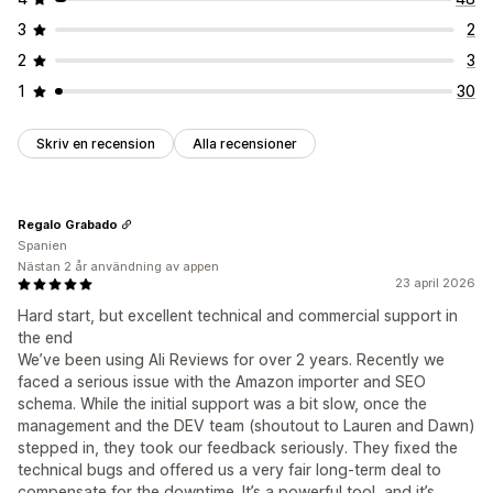
3
2
2
3
1
30
Skriv en recension
Alla recensioner
Regalo Grabado
Spanien
Nästan 2 år användning av appen
23 april 2026
Hard start, but excellent technical and commercial support in
the end
We’ve been using Ali Reviews for over 2 years. Recently we
faced a serious issue with the Amazon importer and SEO
schema. While the initial support was a bit slow, once the
management and the DEV team (shoutout to Lauren and Dawn)
stepped in, they took our feedback seriously. They fixed the
technical bugs and offered us a very fair long-term deal to
compensate for the downtime. It’s a powerful tool, and it’s