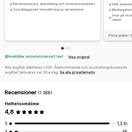
Recensionsruta, stjärnbetyg och recensionsmärken
Helt anpass
Grundläggande översättning av recensioner
Mediegalleri
Svar på rece
rabatt
Prova gratis i
Innehåller automatöversatt text
Visa original
Alla avgifter debiteras i USD. Återkommande och användningsbaserade
avgifter faktureras var 30:e dag.
Se alla prisalternativ
Recensioner
(1 388)
Helhetsomdöme
4,8
5
1,3 tn
4
48