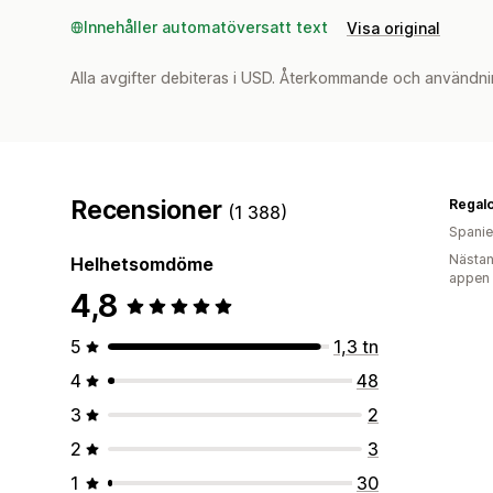
Innehåller automatöversatt text
Visa original
Alla avgifter debiteras i USD. Återkommande och användni
Recensioner
Regal
(1 388)
Spani
Nästan
Helhetsomdöme
appen
4,8
5
1,3 tn
4
48
3
2
2
3
1
30