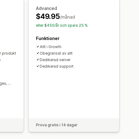
nsioner
Automatiseringar
Advanced
$49.95
/månad
eller $450/år och spara 25 %
Funktioner
Allt i Growth
r produkt
Obegränsat av allt
n
Dedikerad server
Dedikerad support
ges, …
Prova gratis i 14 dagar