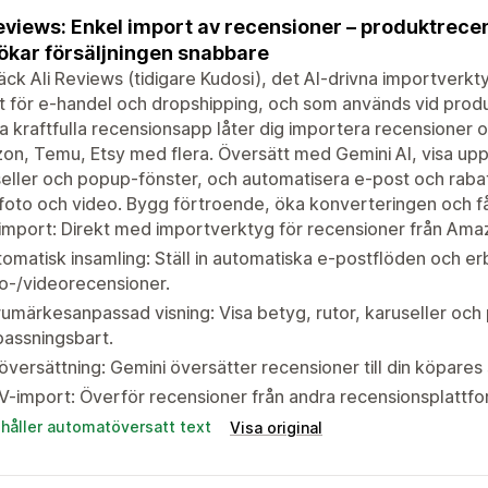
eviews: Enkel import av recensioner – produktrec
ökar försäljningen snabbare
ck Ali Reviews (tidigare Kudosi), det AI-drivna importverk
 för e-handel och dropshipping, och som används vid produ
 kraftfulla recensionsapp låter dig importera recensioner o
n, Temu, Etsy med flera. Översätt med Gemini AI, visa upp
eller och popup-fönster, och automatisera e-post och raba
oto och video. Bygg förtroende, öka konverteringen och få 
import: Direkt med importverktyg för recensioner från Ama
omatisk insamling: Ställ in automatiska e-postflöden och er
o-/videorecensioner.
umärkesanpassad visning: Visa betyg, rutor, karuseller och
assningsbart.
översättning: Gemini översätter recensioner till din köpare
-import: Överför recensioner från andra recensionsplattf
ehåller automatöversatt text
Visa original