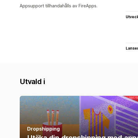
Appsupport tillhandahålls av FireApps.
Utvec
Lanse
Utvald i
Dropshipping
Utöka din dropshipping med appa