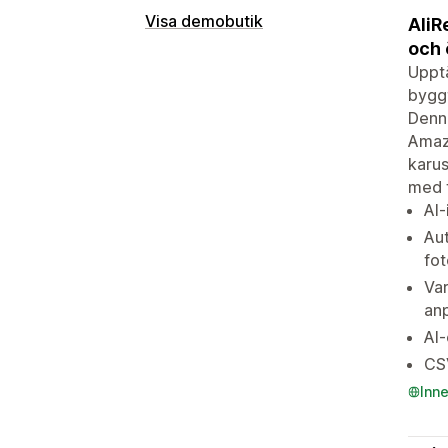
Visa demobutik
AliR
och 
Upptä
byggt
Denna
Amazo
karus
med f
AI-
Aut
fot
Var
anp
AI-
CSV
Inn