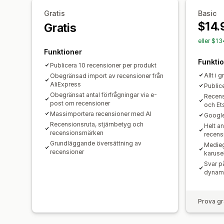
Gratis
Basic
$14.
Gratis
eller $1
Funktioner
Funkti
Publicera 10 recensioner per produkt
Allt i 
Obegränsad import av recensioner från
AliExpress
Public
Obegränsat antal förfrågningar via e-
Recens
post om recensioner
och Et
Massimportera recensioner med AI
Google
Recensionsruta, stjärnbetyg och
Helt a
recensionsmärken
recens
Grundläggande översättning av
Medieg
recensioner
karusel
Svar på
dynami
Prova gr