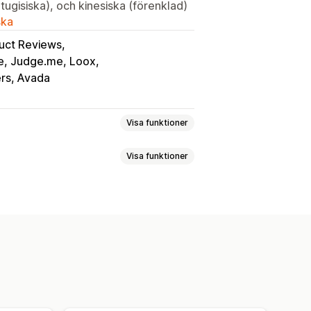
tugisiska), och kinesiska (förenklad)
ska
duct Reviews
e, Judge.me, Loox
ers, Avada
Visa funktioner
Visa funktioner
ecensioner
Stjärnklassificering
diagallerier
Rutnätslayout
omdömen
lla recensioner
n recensioner
Frågor och svar
seringar
Spårning
käter
Kampanjer