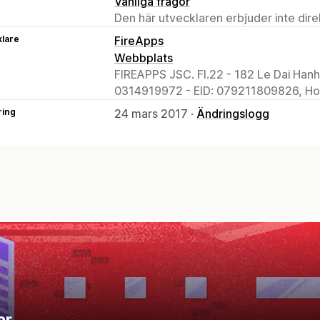
Vanliga frågor
Den här utvecklaren erbjuder inte dir
klare
FireApps
Webbplats
FIREAPPS JSC. Fl.22 - 182 Le Dai Han
0314919972 - EID: 079211809826, Ho 
ring
24 mars 2017 ·
Ändringslogg
r.