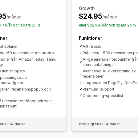
Import och export
Migrering av rece
Growth
Anpassade förfrågningar
95
$24.95
/månad
/månad
34.40/år och spara 25 %
eller $224.40/år och spara 25 %
oner
Funktioner
gratisplanen
Allt i Basic
era 150 recensioner per produkt
Publicera 1 500 recensioner pe
ioner från Amazon, eBay, Temu
AI-genererade höjdpunkter frå
sy
sammanfattningar
 rich snippets
Avancerad AI-översättning av
recensioner
npassningsbara
ionswidgetar
Integrera med PageFly, GemPa
alleri, recensionspopup och
Premium-support
l
Onboarding-specialist
 recensioner, frågor och svar,
sk rabatt
atis i 14 dagar
Prova gratis i 14 dagar