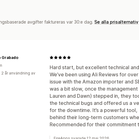
ngsbaserade avgifter faktureras var 30:e dag.
Se alla prisalternativ
o Grabado
en
Hard start, but excellent technical a
 2 år användning av
We’ve been using Ali Reviews for over
issue with the Amazon importer and SE
was a bit slow, once the management 
Lauren and Dawn) stepped in, they too
the technical bugs and offered us a v
for the downtime. It’s a powerful tool,
behind their long-term customers whe
Recommended for their commitment to 
FireApps svarade 12 maj 2026