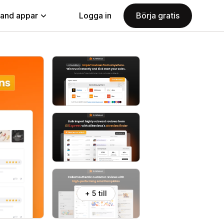
land appar
Logga in
Börja gratis
+ 5 till