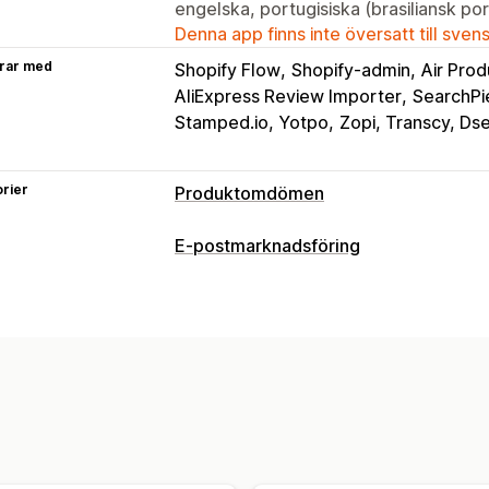
engelska, portugisiska (brasiliansk por
Denna app finns inte översatt till sven
rar med
Shopify Flow
Shopify-admin
Air Pro
AliExpress Review Importer
SearchPi
Stamped.io, Yotpo
Zopi, Transcy, Ds
rier
Produktomdömen
Visningsalternativ
E-postmarknadsföring
Berättelser
Fotorecensioner
Videor
Kampanjtyper
Omröstningar
Märken
Karuseller
Me
Rabatter
Uppföljningsmejl
Produkt
Flikar eller sidopaneler
En sida med a
Positiva recensioner
Höjdpunkter frå
Kampanjhantering
Filtrering
Textfragment
Redigeringsverktyg
Mallar
Automati
Metoder för insamling av recensioner
Förfrågningar via e-post
Formulär
En