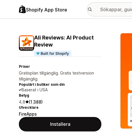
Shopify App Store
Galle
Ali Reviews: AI Product
Review
Built for Shopify
Priser
Gratisplan tillgänglig. Gratis testversion
tillgänglig.
Populärt i butiker som din
Baserat i USA
Betyg
4,8
(1 388)
Utvecklare
FireApps
Installera