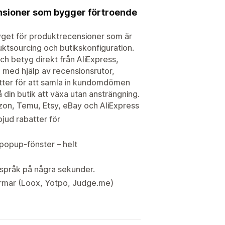
ensioner som bygger förtroende
tyget för produktrecensioner som är
ktsourcing och butikskonfiguration.
ch betyg direkt från AliExpress,
 med hjälp av recensionsrutor,
tter för att samla in kundomdömen
din butik att växa utan ansträngning.
zon, Temu, Etsy, eBay och AliExpress
bjud rabatter för
 popup-fönster – helt
s språk på några sekunder.
ormar (Loox, Yotpo, Judge.me)