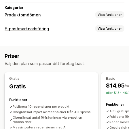
Kategorier
Produktomdömen
Visa funktioner
Visningsalternativ
E-postmarknadsföring
Visa funktioner
Berättelser
Fotorecensioner
Videorecensioner
Kampanjtyper
Stjärnklassificering
Omröstningar
Märken
Karuseller
Rabatter
Uppföljningsmejl
Produktomdömen
Mediagallerier
Rutnätslayout
Flikar eller sidopaneler
Priser
En sida med alla recensioner
Positiva recensioner
Kampanjhantering
Välj den plan som passar ditt företag bäst.
Höjdpunkter från recensioner
Frågor och svar
Filtrering
Redigeringsverktyg
Mallar
Automatiseringar
Spårning
Textfragment
Gratis
Basic
Metoder för insamling av recensioner
$14.95
Gratis
/m
Förfrågningar via e-post
Formulär
Enkäter
Kampanjer
eller $134.40/
Import och export
Migrering av recensioner
Funktioner
Funktioner
Automatiseringar
Anpassade förfrågningar
Publicera 10 recensioner per produkt
Allt i gratis
Obegränsad import av recensioner från AliExpress
Publicera 15
Obegränsat antal förfrågningar via e-post om
recensioner
Recensioner
Massimportera recensioner med AI
Google rich 