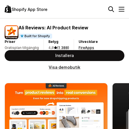
Shopify App Store
Ali Reviews: AI Product Review
Built for Shopify
Priser
Betyg
Utvecklare
Gratisplan tillgänglig
4,8
(1 388)
FireApps
Installera
Visa demobutik