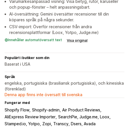
Varumärkesanpassad visning: Visa betyg, rutor, karuseller
och popup-fönster – helt anpassningsbart.
AI-översättning: Gemini översätter recensioner till din
köpares språk på några sekunder.
CSV-import: Överför recensioner från andra
recensionsplattformar (Loox, Yotpo, Judge.me)
Innehåller automatöversatt text
Visa original
Populärt i butiker som din
Baserat i USA
Språk
engelska, portugisiska (brasiliansk portugisiska), och kinesiska
(förenklad)
Denna app finns inte översatt till svenska
Fungerar med
Shopify Flow
Shopify-admin
Air Product Reviews
AliExpress Review Importer
SearchPie, Judge.me, Loox
Stamped.io, Yotpo
Zopi, Transcy, Dsers, Avada