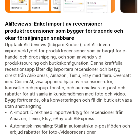
AliReviews: Enkel import av recensioner –
produktrecensioner som bygger förtroende och
ökar försäljningen snabbare
Upptäck Ali Reviews (tidigare Kudosi), det AI-drivna
importverktyget för produktrecensioner som är byggt för e-
handel och dropshipping, och som används vid
produktsourcing och butikskonfiguration. Denna kraftfulla
recensionsapp låter dig importera recensioner och betyg
direkt från AliExpress, Amazon, Temu, Etsy med flera. Översätt
med Gemini AI, visa upp med hjälp av recensionsrutor,
karuseller och popup-fönster, och automatisera e-post och
rabatter för att samla in kundomdömen med foto och video.
Bygg förtroende, öka konverteringen och få din butik att växa
utan ansträngning.
AI-import: Direkt med importverktyg för recensioner från
Amazon, Temu, Etsy, eBay och AliExpress
Automatisk insamling: Ställ in automatiska e-postflöden och
erbjud rabatter för foto-/videorecensioner.