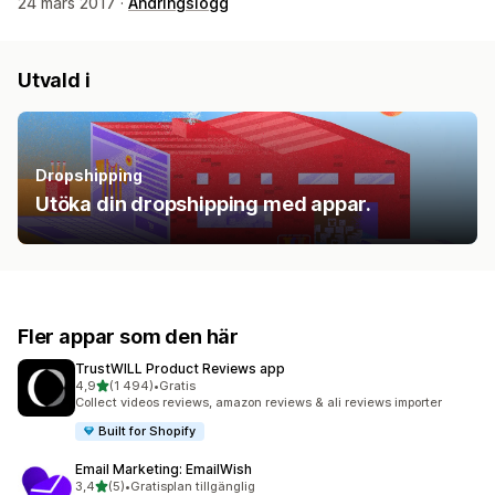
24 mars 2017 ·
Ändringslogg
Utvald i
Dropshipping
Utöka din dropshipping med appar.
Fler appar som den här
TrustWILL Product Reviews app
av 5 stjärnor
4,9
(1 494)
•
Gratis
1494 recensioner totalt
Collect videos reviews, amazon reviews & ali reviews importer
Built for Shopify
Email Marketing: EmailWish
av 5 stjärnor
3,4
(5)
•
Gratisplan tillgänglig
5 recensioner totalt