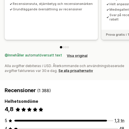
Recensionsruta, stjärnbetyg och recensionsmärken
Helt anpass
Grundläggande översättning av recensioner
Mediegalleri
Svar på rece
rabatt
Prova gratis i
Innehåller automatöversatt text
Visa original
Alla avgifter debiteras i USD. Återkommande och användningsbaserade
avgifter faktureras var 30:e dag.
Se alla prisalternativ
Recensioner
(1 388)
Helhetsomdöme
4,8
5
1,3 tn
4
48