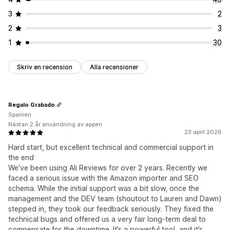
3
2
2
3
1
30
Skriv en recension
Alla recensioner
Regalo Grabado
Spanien
Nästan 2 år användning av appen
23 april 2026
Hard start, but excellent technical and commercial support in
the end
We’ve been using Ali Reviews for over 2 years. Recently we
faced a serious issue with the Amazon importer and SEO
schema. While the initial support was a bit slow, once the
management and the DEV team (shoutout to Lauren and Dawn)
stepped in, they took our feedback seriously. They fixed the
technical bugs and offered us a very fair long-term deal to
compensate for the downtime. It’s a powerful tool, and it’s