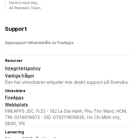
Have a nice day,
Ali Reviews Team
Support
Appsupport tillhandahålls av FireApps.
Resurser
Integritetspolicy
Vanliga frågor
Den här utvecklaren erbjuder inte direkt support på Svenska.
Utvecklare
FireApps
Webbplats
FIREAPPS JSC. Fl.22 - 182 Le Dai Hanh, Phu Tho Ward, HCM,
TIN: 0314919972 - EID: 079211809826, Ho Chi Minh city,
0840, VN
Lansering