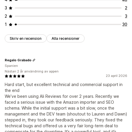
3
2
2
3
1
30
Skriv en recension
Alla recensioner
Regalo Grabado
Spanien
Nästan 2 år användning av appen
23 april 2026
Hard start, but excellent technical and commercial support in
the end
We’ve been using Ali Reviews for over 2 years. Recently we
faced a serious issue with the Amazon importer and SEO
schema. While the initial support was a bit slow, once the
management and the DEV team (shoutout to Lauren and Dawn)
stepped in, they took our feedback seriously. They fixed the
technical bugs and offered us a very fair long-term deal to
compensate for the downtime. It’s a powerful tool, and it’s