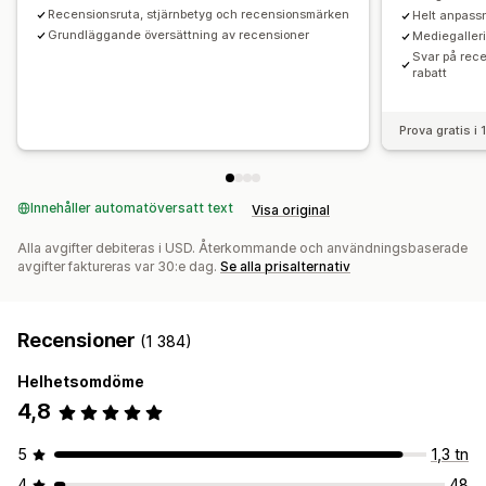
Recensionsruta, stjärnbetyg och recensionsmärken
Helt anpass
Grundläggande översättning av recensioner
Mediegalleri
Svar på rece
rabatt
Prova gratis i
Innehåller automatöversatt text
Visa original
Alla avgifter debiteras i USD. Återkommande och användningsbaserade
avgifter faktureras var 30:e dag.
Se alla prisalternativ
Recensioner
(1 384)
Helhetsomdöme
4,8
5
1,3 tn
4
48