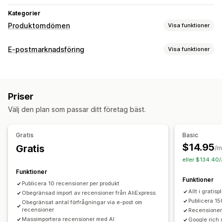
Kategorier
Produktomdömen
Visa funktioner
Visningsalternativ
E-postmarknadsföring
Visa funktioner
Berättelser
Fotorecensioner
Videorecensioner
Kampanjtyper
Stjärnklassificering
Omröstningar
Märken
Karuseller
Rabatter
Uppföljningsmejl
Produktomdömen
Mediagallerier
Rutnätslayout
Flikar eller sidopaneler
Priser
En sida med alla recensioner
Positiva recensioner
Kampanjhantering
Välj den plan som passar ditt företag bäst.
Höjdpunkter från recensioner
Frågor och svar
Filtrering
Redigeringsverktyg
Mallar
Automatiseringar
Spårning
Textfragment
Gratis
Basic
Metoder för insamling av recensioner
$14.95
Gratis
/m
Förfrågningar via e-post
Formulär
Enkäter
Kampanjer
eller $134.40/
Import och export
Migrering av recensioner
Funktioner
Funktioner
Automatiseringar
Anpassade förfrågningar
Publicera 10 recensioner per produkt
Allt i gratis
Obegränsad import av recensioner från AliExpress
Publicera 15
Obegränsat antal förfrågningar via e-post om
recensioner
Recensioner
Massimportera recensioner med AI
Google rich 