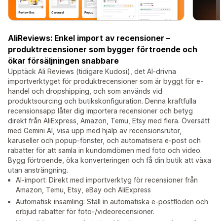
AliReviews: Enkel import av recensioner –
produktrecensioner som bygger förtroende och
ökar försäljningen snabbare
Upptäck Ali Reviews (tidigare Kudosi), det AI-drivna
importverktyget för produktrecensioner som är byggt för e-
handel och dropshipping, och som används vid
produktsourcing och butikskonfiguration. Denna kraftfulla
recensionsapp låter dig importera recensioner och betyg
direkt från AliExpress, Amazon, Temu, Etsy med flera. Översätt
med Gemini AI, visa upp med hjälp av recensionsrutor,
karuseller och popup-fönster, och automatisera e-post och
rabatter för att samla in kundomdömen med foto och video.
Bygg förtroende, öka konverteringen och få din butik att växa
utan ansträngning.
AI-import: Direkt med importverktyg för recensioner från
Amazon, Temu, Etsy, eBay och AliExpress
Automatisk insamling: Ställ in automatiska e-postflöden och
erbjud rabatter för foto-/videorecensioner.