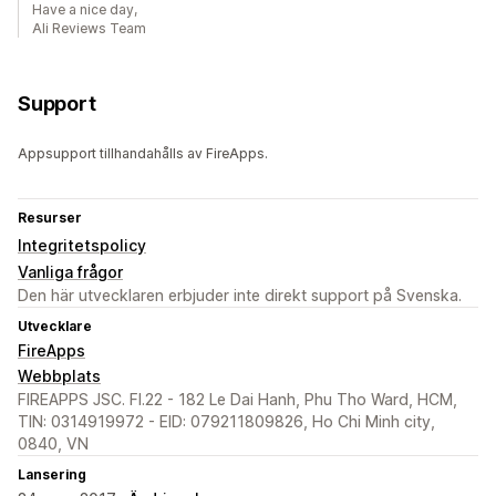
Have a nice day,
Ali Reviews Team
Support
Appsupport tillhandahålls av FireApps.
Resurser
Integritetspolicy
Vanliga frågor
Den här utvecklaren erbjuder inte direkt support på Svenska.
Utvecklare
FireApps
Webbplats
FIREAPPS JSC. Fl.22 - 182 Le Dai Hanh, Phu Tho Ward, HCM,
TIN: 0314919972 - EID: 079211809826, Ho Chi Minh city,
0840, VN
Lansering