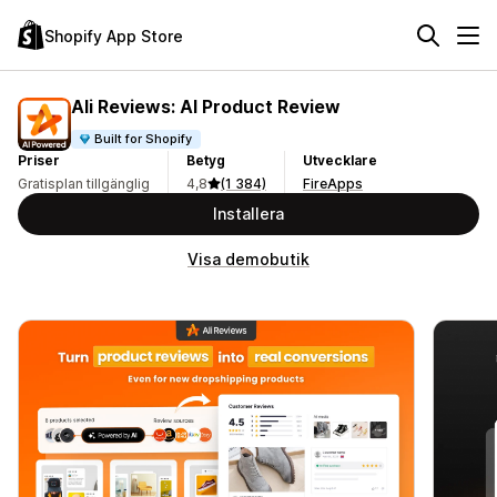
Shopify App Store
Ali Reviews: AI Product Review
Built for Shopify
Priser
Betyg
Utvecklare
Gratisplan tillgänglig
4,8
(1 384)
FireApps
Installera
Visa demobutik