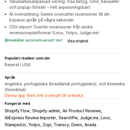
Varumärkesanpassad visning: Visa betyg, rutor, karuseller
och popup-fönster – helt anpassningsbart.
AI-översättning: Gemini översätter recensioner till din
köpares språk på några sekunder.
CSV-import: Överför recensioner från andra
recensionsplattformar (Loox, Yotpo, Judge.me)
Innehåller automatöversatt text
Visa original
Populärt i butiker som din
Baserat i USA
Språk
engelska, portugisiska (brasiliansk portugisiska), och kinesiska
(förenklad)
Denna app finns inte översatt till svenska
Fungerar med
Shopify Flow
Shopify-admin
Air Product Reviews
AliExpress Review Importer
SearchPie, Judge.me, Loox
Stamped.io, Yotpo
Zopi, Transcy, Dsers, Avada