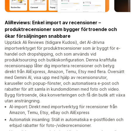
AliReviews: Enkel import av recensioner –
produktrecensioner som bygger förtroende och
ökar försäljningen snabbare
Upptäck Ali Reviews (tidigare Kudosi), det AI-drivna
importverktyget för produktrecensioner som är byggt för e-
handel och dropshipping, och som används vid
produktsourcing och butikskonfiguration. Denna kraftfulla
recensionsapp låter dig importera recensioner och betyg
direkt från AliExpress, Amazon, Temu, Etsy med flera. Översätt
med Gemini AI, visa upp med hjälp av recensionsrutor,
karuseller och popup-fönster, och automatisera e-post och
rabatter för att samla in kundomdömen med foto och video.
Bygg förtroende, öka konverteringen och få din butik att växa
utan ansträngning.
AI-import: Direkt med importverktyg för recensioner från
Amazon, Temu, Etsy, eBay och AliExpress
Automatisk insamling: Ställ in automatiska e-postflöden och
erbjud rabatter för foto-/videorecensioner.