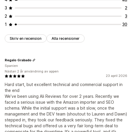
3
2
2
3
1
30
Skriv en recension
Alla recensioner
Regalo Grabado
Spanien
Nästan 2 år användning av appen
23 april 2026
Hard start, but excellent technical and commercial support in
the end
We’ve been using Ali Reviews for over 2 years. Recently we
faced a serious issue with the Amazon importer and SEO
schema. While the initial support was a bit slow, once the
management and the DEV team (shoutout to Lauren and Dawn)
stepped in, they took our feedback seriously. They fixed the
technical bugs and offered us a very fair long-term deal to
compensate for the downtime. It’s a powerful tool, and it’s