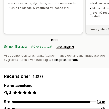
Recensionsruta, stjärnbetyg och recensionsmärken
Helt anpass
Grundläggande översättning av recensioner
Mediegalleri
Svar på rece
rabatt
Prova gratis i
Innehåller automatöversatt text
Visa original
Alla avgifter debiteras i USD. Återkommande och användningsbaserade
avgifter faktureras var 30:e dag.
Se alla prisalternativ
Recensioner
(1 388)
Helhetsomdöme
4,8
5
1,3 tn
4
48