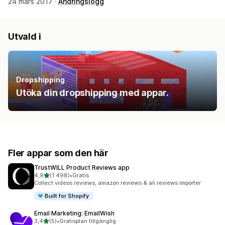
24 mars 2017 ·
Ändringslogg
Utvald i
Dropshipping
Utöka din dropshipping med appar.
Fler appar som den här
TrustWILL Product Reviews app
av 5 stjärnor
4,9
(1 498)
•
Gratis
1498 recensioner totalt
Collect videos reviews, amazon reviews & ali reviews importer
Built for Shopify
Email Marketing: EmailWish
av 5 stjärnor
3,4
(5)
•
Gratisplan tillgänglig
5 recensioner totalt