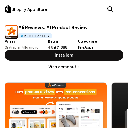
Shopify App Store
Ali Reviews: AI Product Review
Built for Shopify
Priser
Betyg
Utvecklare
Gratisplan tillgänglig
4,8
(1 388)
FireApps
Installera
Visa demobutik