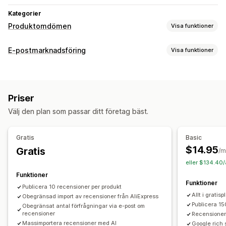
Kategorier
Produktomdömen
Visa funktioner
Visningsalternativ
E-postmarknadsföring
Visa funktioner
Berättelser
Fotorecensioner
Videorecensioner
Kampanjtyper
Stjärnklassificering
Omröstningar
Märken
Karuseller
Rabatter
Uppföljningsmejl
Produktomdömen
Mediagallerier
Rutnätslayout
Flikar eller sidopaneler
Priser
En sida med alla recensioner
Positiva recensioner
Kampanjhantering
Välj den plan som passar ditt företag bäst.
Höjdpunkter från recensioner
Frågor och svar
Filtrering
Redigeringsverktyg
Mallar
Automatiseringar
Spårning
Textfragment
Gratis
Basic
Metoder för insamling av recensioner
$14.95
Gratis
/m
Förfrågningar via e-post
Formulär
Enkäter
Kampanjer
eller $134.40/
Import och export
Migrering av recensioner
Funktioner
Funktioner
Automatiseringar
Anpassade förfrågningar
Publicera 10 recensioner per produkt
Allt i gratis
Obegränsad import av recensioner från AliExpress
Publicera 15
Obegränsat antal förfrågningar via e-post om
recensioner
Recensioner
Massimportera recensioner med AI
Google rich 