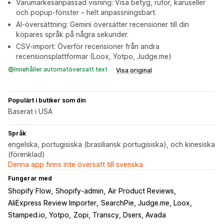
Varumärkesanpassad visning: Visa betyg, rutor, karuseller
och popup-fönster – helt anpassningsbart.
AI-översättning: Gemini översätter recensioner till din
köpares språk på några sekunder.
CSV-import: Överför recensioner från andra
recensionsplattformar (Loox, Yotpo, Judge.me)
Innehåller automatöversatt text
Visa original
Populärt i butiker som din
Baserat i USA
Språk
engelska, portugisiska (brasiliansk portugisiska), och kinesiska
(förenklad)
Denna app finns inte översatt till svenska
Fungerar med
Shopify Flow
Shopify-admin
Air Product Reviews
AliExpress Review Importer
SearchPie, Judge.me, Loox
Stamped.io, Yotpo
Zopi, Transcy, Dsers, Avada