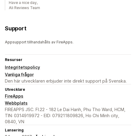
Have a nice day,
Ali Reviews Team
Support
Appsupport tillhandahålls av FireApps.
Resurser
Integritetspolicy
Vanliga frågor
Den här utvecklaren erbjuder inte direkt support på Svenska.
Utvecklare
FireApps
Webbplats
FIREAPPS JSC. Fl.22 - 182 Le Dai Hanh, Phu Tho Ward, HCM,
TIN: 0314919972 - EID: 079211809826, Ho Chi Minh city,
0840, VN
Lansering