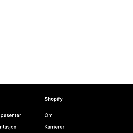
Shopify
lpesenter
Om
ntasjon
Karrierer