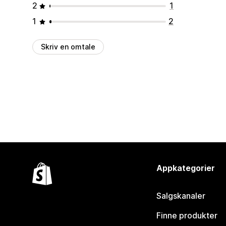
2
1
1
2
Skriv en omtale
Appkategorier
Salgskanaler
Finne produkter