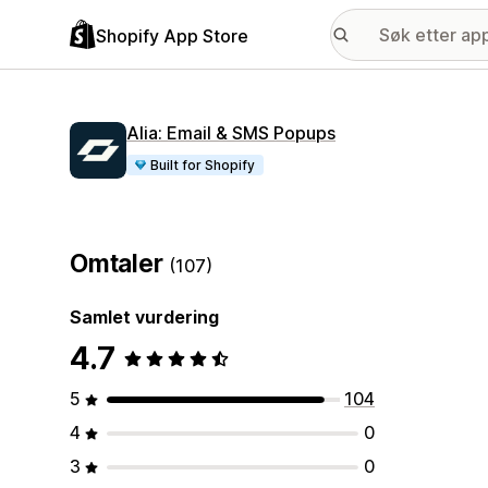
Shopify App Store
Alia: Email & SMS Popups
Built for Shopify
Omtaler
(107)
Samlet vurdering
4.7
5
104
4
0
3
0