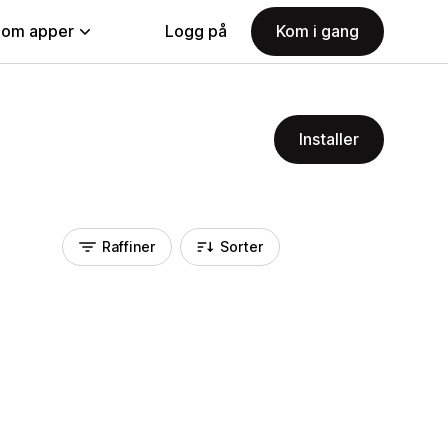
nom apper
Logg på
Kom i gang
Installer
Raffiner
Sorter