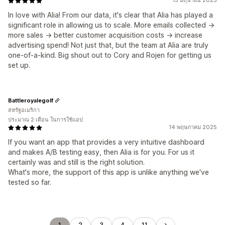
13 มิถุนายน 2025
In love with Alia! From our data, it's clear that Alia has played a
significant role in allowing us to scale. More emails collected ->
more sales -> better customer acquisition costs -> increase
advertising spend! Not just that, but the team at Alia are truly
one-of-a-kind. Big shout out to Cory and Rojen for getting us
set up.
Battleroyalegolf
สหรัฐอเมริกา
ประมาณ 2 เดือน ในการใช้แอป
14 พฤษภาคม 2025
If you want an app that provides a very intuitive dashboard
and makes A/B testing easy, then Alia is for you. For us it
certainly was and still is the right solution.
What's more, the support of this app is unlike anything we've
tested so far.
1
2
3
4
11