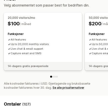
Velg abonnementet som passer best for bedriften din.
Utgangsintensjon
Rabatter
Belønninger
Lykkehjul
Nedtellingstimer
Skjemaer
Spill
Spørreundersøkelser
20,000 visitors/mo
50,000 visit
Quizer
Alderskontroll
Popup-vinduer for omtaler
$100
$200
/ måned
/ må
Egendefinerte popup-vinduer
Administrere popup-vinduer
Funksjoner
Funksjoner
Redigeringsverktøy
All features
Maler
AI-generering
All features
Up to 20,000 monthly visitors
Up to 50,000
Egendefinert kode
Egendefinerte skrifttyper
Live chat & email support
Live chat & 
Oversettelse
Lokalisering
Capture email and SMS
Capture ema
Liste for innhenting av e-postadresser
Liste for innhenting av SMS-nummer
Kampanjer
14-dagers gratis prøveperiode
14-dagers gra
Utløsere og regler
Automasjoner
Målretting
Geolokalisering
Segmentering
Tagging
Rapportering
Analyse
Alle kostnader faktureres i USD. Gjentagende og bruksbaserte
A/B-testing
Sporing
kostnader faktureres hver 30. dag.
Se alle prisalternativer
Omtaler
(107)