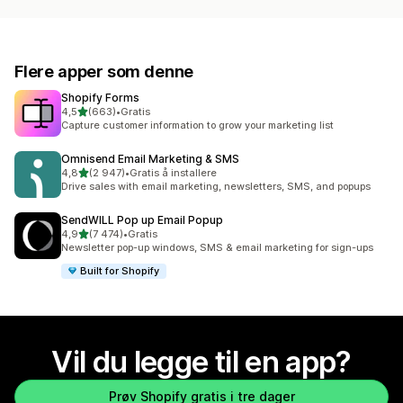
Flere apper som denne
Shopify Forms
av 5 stjerner
4,5
(663)
•
Gratis
Totalt 663 omtaler
Capture customer information to grow your marketing list
Omnisend Email Marketing & SMS
av 5 stjerner
4,8
(2 947)
•
Gratis å installere
Totalt 2947 omtaler
Drive sales with email marketing, newsletters, SMS, and popups
SendWILL Pop up Email Popup
av 5 stjerner
4,9
(7 474)
•
Gratis
Totalt 7474 omtaler
Newsletter pop-up windows, SMS & email marketing for sign-ups
Built for Shopify
Vil du legge til en app?
Prøv Shopify gratis i tre dager