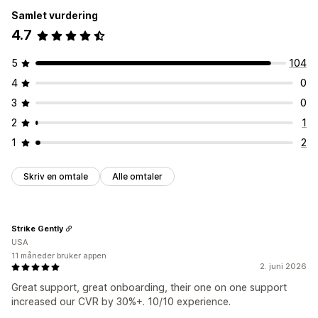
Samlet vurdering
4.7
5
104
4
0
3
0
2
1
1
2
Skriv en omtale
Alle omtaler
Strike Gently
USA
11 måneder bruker appen
2. juni 2026
Great support, great onboarding, their one on one support
increased our CVR by 30%+. 10/10 experience.