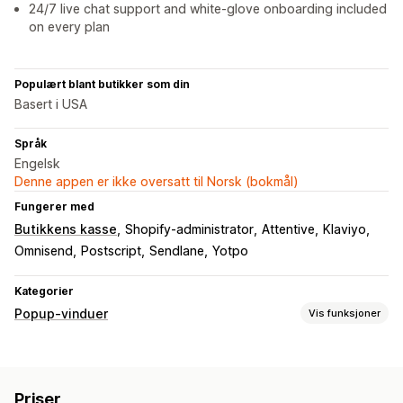
24/7 live chat support and white-glove onboarding included
on every plan
Populært blant butikker som din
Basert i USA
Språk
Engelsk
Denne appen er ikke oversatt til Norsk (bokmål)
Fungerer med
Butikkens kasse
Shopify-administrator
Attentive
Klaviyo
Omnisend
Postscript
Sendlane
Yotpo
Kategorier
Popup-vinduer
Vis funksjoner
Popup-typer
Popup-vinduer for salg
Popup-vinduer for e-post
Priser
Popup-vinduer for SMS
Popup-vinduer for handlekurv