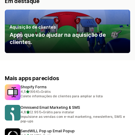
Em destaque
Aquisição de clientes
Apps que vão ajudar na aquisição de
clientes.
Mais apps parecidos
Shopify Forms
de 5 estrelas
4,5
(664)
•
Grátis
664 avaliações ao todo
Colete informações de clientes para ampliar a lista
Omnisend Email Marketing & SMS
de 5 estrelas
4,8
(2.951)
•
Grátis para instalar
2951 avaliações ao todo
Impulsione as vendas com e-mail marketing, newsletters, SMS e
pop-ups
SendWILL Pop up Email Popup