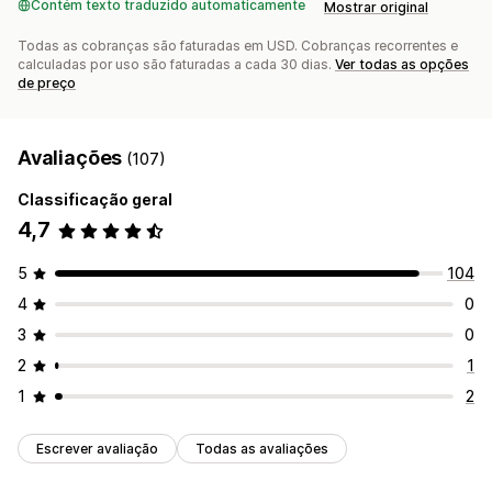
Contém texto traduzido automaticamente
Acompanhamento
Mostrar original
Todas as cobranças são faturadas em USD. Cobranças recorrentes e
calculadas por uso são faturadas a cada 30 dias.
Ver todas as opções
de preço
Avaliações
(107)
Classificação geral
4,7
5
104
4
0
3
0
2
1
1
2
Escrever avaliação
Todas as avaliações