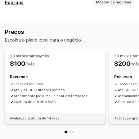
Pop-ups
Mostrar os recursos
Tipos de pop-ups
Pop-ups de promoções
Pop-ups de e-mail
Preços
Pop-ups de SMS
Pop-ups de carrinho
Intenção de saída
Escolha o plano ideal para o negócio.
Descontos
Recompensas
Girar a roda
Temporizadores de contagem regressiva
Formulários
20 mil visitantes/mês
50 mil visita
Jogos
Pesquisas
Quizzes
Verificação de idade
$100
$200
/mês
/mê
Pop-ups de avaliação
Pop-ups personalizados
Gerenciamento de pop-ups
Recursos
Recursos
Ferramenta de edição
Todos os recursos
Modelos
Geração por IA
Todos os re
Até 20.000 visitantes por mês
Até 50.000 
Código personalizado
Fontes personalizadas
Tradução
Atendimento por e-mail e chat em tempo real
Atendimento 
Localização
Lista de captura de e-mails
Captura de e-mail e SMS
Captura de 
Lista de captura de SMS
Campanhas
Acionadores e regras
Automações
Avaliação gratuita de 14 dias
Avaliação grat
Definição de público-alvo
Geolocalização
Segmentação
Marcação com tag
Relatórios
Análises
Testes A/B