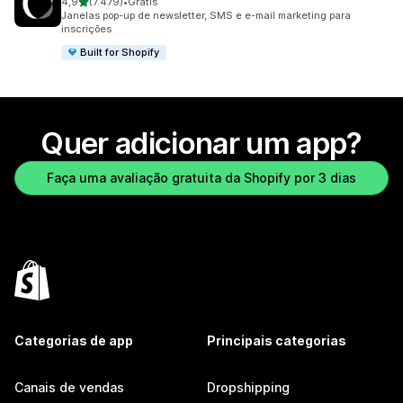
de 5 estrelas
4,9
(7.479)
•
Grátis
7479 avaliações ao todo
Janelas pop-up de newsletter, SMS e e-mail marketing para
inscrições
Built for Shopify
Quer adicionar um app?
Faça uma avaliação gratuita da Shopify por 3 dias
Categorias de app
Principais categorias
Canais de vendas
Dropshipping