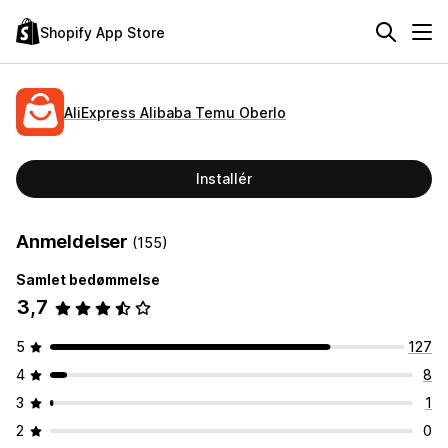
Shopify App Store
AliExpress Alibaba Temu Oberlo
Installér
Anmeldelser
(155)
Samlet bedømmelse
3,7
5
127
4
8
3
1
2
0