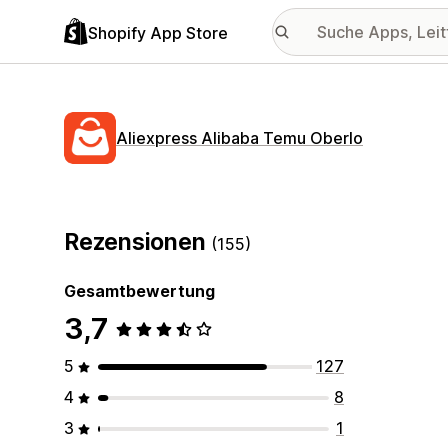
Shopify App Store
Aliexpress Alibaba Temu Oberlo
Rezensionen
(155)
Gesamtbewertung
3,7
5
127
4
8
3
1