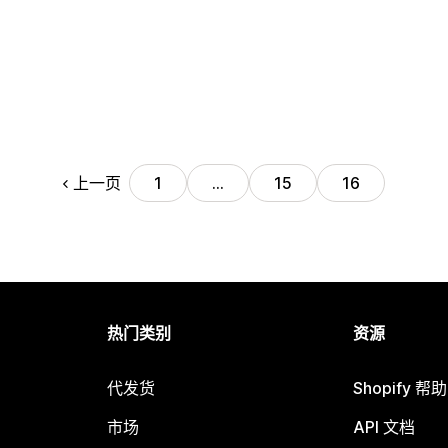
上一页
1
…
15
16
热门类别
资源
代发货
Shopify 帮
市场
API 文档