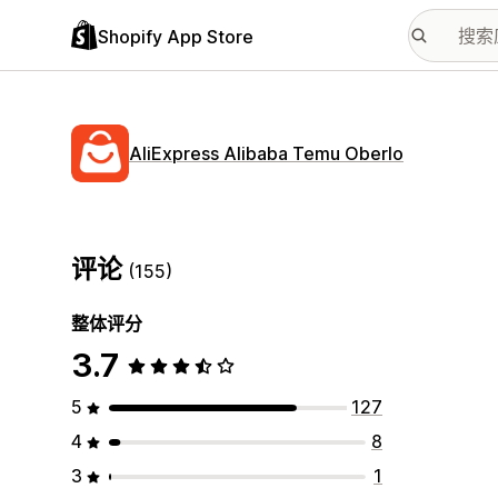
Shopify App Store
AliExpress Alibaba Temu Oberlo
评论
(155)
整体评分
3.7
5
127
4
8
3
1