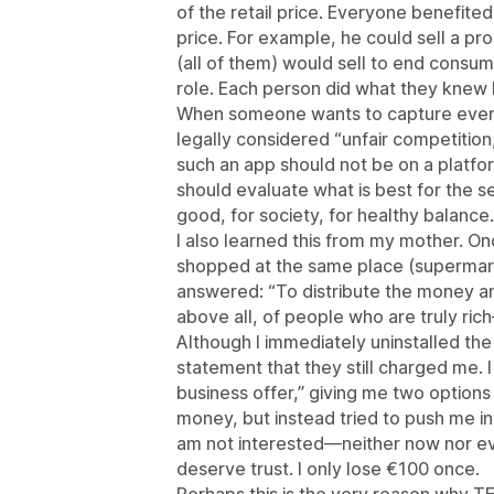
of the retail price. Everyone benefited
price. For example, he could sell a pro
(all of them) would sell to end consum
role. Each person did what they knew 
When someone wants to capture every
legally considered “unfair competition,”
such an app should not be on a platfor
should evaluate what is best for the se
good, for society, for healthy balance.
I also learned this from my mother. O
shopped at the same place (supermar
answered: “To distribute the money am
above all, of people who are truly rich—
Although I immediately uninstalled the
statement that they still charged me. 
business offer,” giving me two option
money, but instead tried to push me in
am not interested—neither now nor ev
deserve trust. I only lose €100 once.
Perhaps this is the very reason why TE