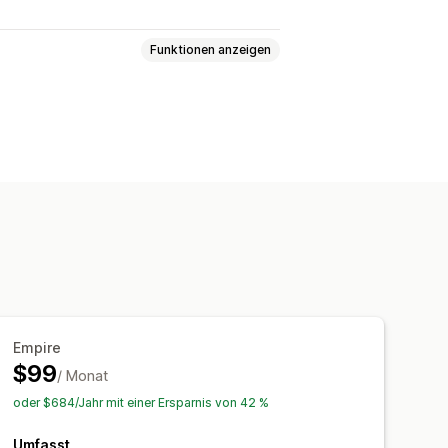
Funktionen anzeigen
nd Reisegepäck
Haus und Garten
tel und Getränke
Elektronik
ung und Medien
Sportartikel
Haustierprodukte
Autoteile
Ausgereifte Produkte
nd Barbuda
Argentinien
Bahrain
Bangladesch
Barbados
Empire
Britische Jungferninseln
$99
na
Frankreich
/ Monat
Polen
Spanien
reich
Österreich
oder $684/Jahr mit einer Ersparnis von 42 %
Umfasst