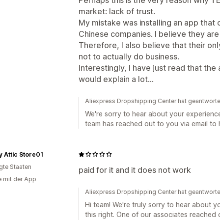
market: lack of trust.
My mistake was installing an app that
Chinese companies. I believe they are 
Therefore, I also believe that their onl
not to actually do business.
Interestingly, I have just read that th
would explain a lot…
Aliexpress Dropshipping Center hat geantwort
We're sorry to hear about your experience.
team has reached out to you via email to h
 Attic Store01
igte Staaten
paid for it and it does not work
e mit der App
Aliexpress Dropshipping Center hat geantwort
Hi team! We're truly sorry to hear about 
this right. One of our associates reached