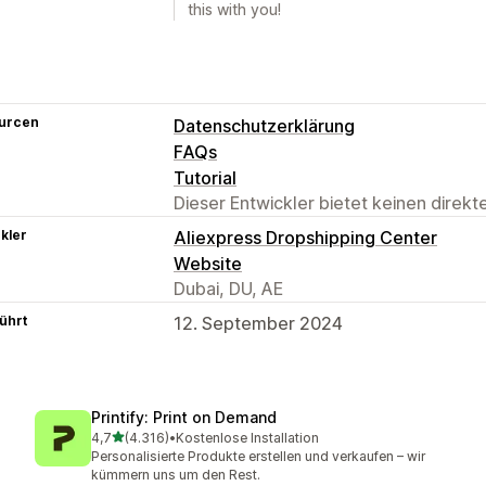
this with you!
urcen
Datenschutzerklärung
FAQs
Tutorial
Dieser Entwickler bietet keinen direk
kler
Aliexpress Dropshipping Center
Website
Dubai, DU, AE
ührt
12. September 2024
Printify: Print on Demand
von 5 Sternen
4,7
(4.316)
•
Kostenlose Installation
4316 Rezensionen insgesamt
Personalisierte Produkte erstellen und verkaufen – wir
kümmern uns um den Rest.