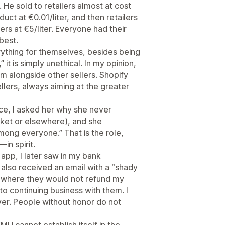
. He sold to retailers almost at cost
duct at €0.01/liter, and then retailers
ers at €5/liter. Everyone had their
best.
thing for themselves, besides being
 it is simply unethical. In my opinion,
m alongside other sellers. Shopify
llers, always aiming at the greater
nce, I asked her why she never
ket or elsewhere), and she
ong everyone.” That is the role,
in spirit.
 app, I later saw in my bank
I also received an email with a “shady
s where they would not refund my
to continuing business with them. I
er. People without honor do not
MU cannot establish itself in the