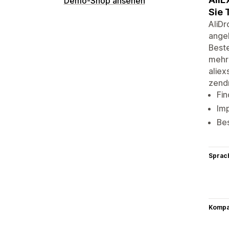
Demo-Shop ansehen
Sie 
AliDr
angeb
Beste
mehr!
aliex
zend
Fin
Imp
Be
Sprac
Kompat