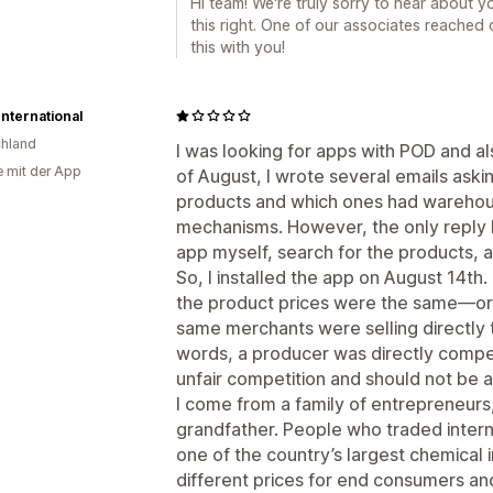
Hi team! We're truly sorry to hear about 
this right. One of our associates reached
this with you!
nternational
hland
I was looking for apps with POD and a
e mit der App
of August, I wrote several emails ask
products and which ones had warehous
mechanisms. However, the only reply I 
app myself, search for the products,
So, I installed the app on August 14th.
the product prices were the same—or
same merchants were selling directly 
words, a producer was directly competin
unfair competition and should not be 
I come from a family of entrepreneurs
grandfather. People who traded interna
one of the country’s largest chemical 
different prices for end consumers a