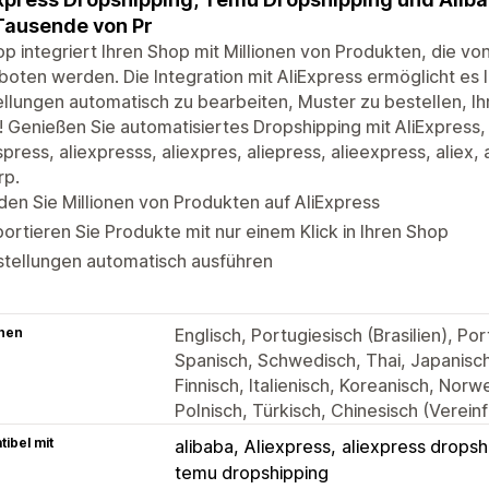
Tausende von Pr
op integriert Ihren Shop mit Millionen von Produkten, die v
oten werden. Die Integration mit AliExpress ermöglicht es 
llungen automatisch zu bearbeiten, Muster zu bestellen, Ih
 Genießen Sie automatisiertes Dropshipping mit AliExpress
spress, aliexpresss, aliexpres, aliepress, alieexpress, aliex, 
rp.
den Sie Millionen von Produkten auf AliExpress
ortieren Sie Produkte mit nur einem Klick in Ihren Shop
stellungen automatisch ausführen
hen
Englisch, Portugiesisch (Brasilien), Po
Spanisch, Schwedisch, Thai, Japanisch
Finnisch, Italienisch, Koreanisch, Nor
Polnisch, Türkisch, Chinesisch (Vereinf
ibel mit
alibaba
Aliexpress
aliexpress dropsh
temu dropshipping