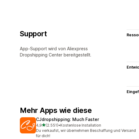
Support
Resso
App-Support wird von Aliexpress
Dropshipping Center bereitgestellt.
Entwic
Eingef
Mehr Apps wie diese
CJdropshipping: Much Faster
von 5 Sternen
4,9
(2.551)
•
Kostenlose Installation
2551 Rezensionen insgesamt
Du verkaufst, wir übernehmen Beschaffung und Versand
für dich!