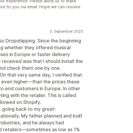
your experience. Please allow us to make
 out to you via email. Hope we can resolve
5. September 2025
lso Dropshipping. Since the beginning
ing whether they offered musical
es in Europe or faster delivery
received was that I should install the
 and check them one by one.
 On that very same day, I verified that
 even higher—than the prices these
to end customers in Europe. In other
g with the retailer. This is called
allowed on Shopify.
, going back to my great-
tionally. My father planned and built
industries, and he always had
nd retailers—sometimes as low as 1%