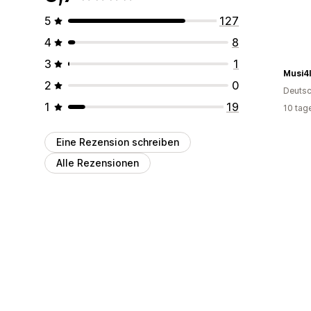
5
127
4
8
3
1
Musi4I
2
0
Deutsc
1
19
10 tag
Eine Rezension schreiben
Alle Rezensionen