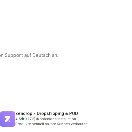
ten Support auf Deutsch an.
Zendrop ‑ Dropshipping & POD
von 5 Sternen
4,5
(1.172)
•
Kostenlose Installation
1172 Rezensionen insgesamt
Produkte schnell an Ihre Kunden verkaufen