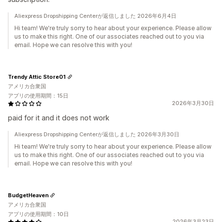
Aliexpress Dropshipping Centerが返信しました 2026年6月4日
Hi team! We're truly sorry to hear about your experience. Please allow
us to make this right. One of our associates reached out to you via
email. Hope we can resolve this with you!
Trendy Attic Store01
アメリカ合衆国
アプリの使用期間：15日
2026年3月30日
paid for it and it does not work
Aliexpress Dropshipping Centerが返信しました 2026年3月30日
Hi team! We're truly sorry to hear about your experience. Please allow
us to make this right. One of our associates reached out to you via
email. Hope we can resolve this with you!
BudgetHeaven
アメリカ合衆国
アプリの使用期間：10日
2026年3月23日