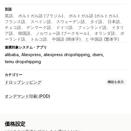
言語
英語、 ポルトガル語 (ブラジル)、 ポルトガル語 (ポルトガル)、
フランス語、 スペイン語、 スウェーデン語、 タイ語、 日本語、
チェコ語、 デンマーク語、 ドイツ語、 フィンランド語、 イタリ
ア語、 韓国語、 ノルウェー語 (ブークモール)、 オランダ語、 ポ
ーランド語、 トルコ語、 中国語 (簡体字)、と 中国語 (繁体字)
連携対象システム・アプリ
alibaba
Aliexpress
aliexpress dropshipping
dsers
temu dropshipping
カテゴリー
ドロップシッピング
機能を表示
販売可能な商品
オンデマンド印刷 (POD)
衣料品・アクセサリー
バッグ・スーツケース
インテリア・園芸品
健康・美容
食料品・飲料
電化製品
アート・クラフト
エンターテイメント・メディア
価格設定
おもちゃ・ゲーム
ベビー用品
スポーツ用品
ペット用品
家具