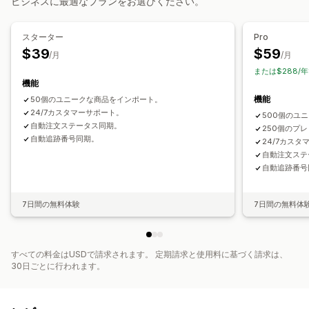
ビジネスに最適なプランをお選びください。
ビジネス・事務用品
ハードウェア
自動車関連
成熟商品
調達ロケーション
スターター
Pro
アゼルバイジャン
アメリカ合衆国
アルゼンチン
アンギラ
$39
$59
/月
/月
アンゴラ
アンティグア・バーブーダ
アンドラ
イギリス
または$288/
機能
オーストラリア
オーストリア
スペイン
バハマ
バミューダ
機能
50個のユニークな商品をインポート。
バルバドス
バングラデシュ
バーレーン
フランス
ブラジル
24/7カスタマーサポート。
500個のユ
ブルキナファソ
ブルネイ
ブータン
ベルギー
ポーランド
中国
自動注文ステータス同期。
250個のプ
英領ヴァージン諸島
自動追跡番号同期。
24/7カスタ
自動注文ステ
自動追跡番号
7日間の無料体験
7日間の無料体
すべての料金はUSDで請求されます。 定期請求と使用料に基づく請求は、
30日ごとに行われます。