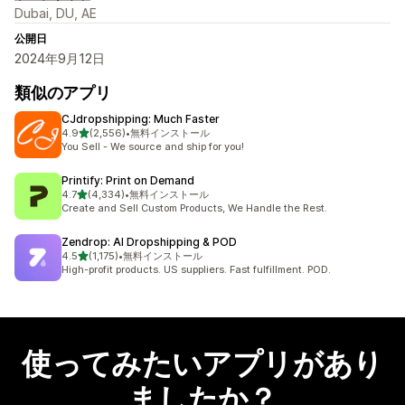
Dubai, DU, AE
公開日
2024年9月12日
類似のアプリ
CJdropshipping: Much Faster
5つ星中
4.9
(2,556)
•
無料インストール
合計レビュー数：2556件
You Sell - We source and ship for you!
Printify: Print on Demand
5つ星中
4.7
(4,334)
•
無料インストール
合計レビュー数：4334件
Create and Sell Custom Products, We Handle the Rest.
Zendrop: AI Dropshipping & POD
5つ星中
4.5
(1,175)
•
無料インストール
合計レビュー数：1175件
High-profit products. US suppliers. Fast fulfillment. POD.
使ってみたいアプリがあり
ましたか？